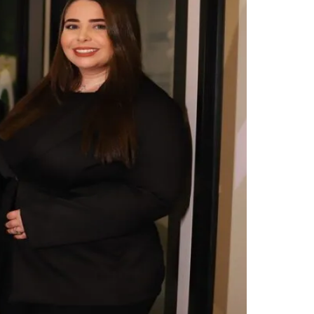
trução de contratos bem estruturados contribui
l dos processos na sustentação do crescimento. "À
anhar esse movimento com estrutura e
s no contexto empresarial. "Marcas e outros ativos
", diz.
Palmeiras
ista, governança corporativa, propriedade
tínua das empresas.
panhando o movimento de empresas que buscam