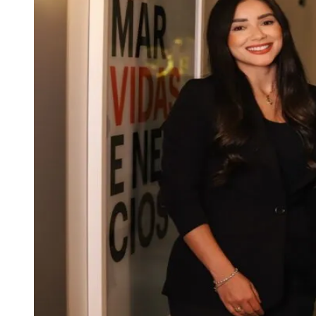
crescimento. "Empresas que expandem com acordos 
para a previsibilidade e organização das operações"
Já Gabriela Arantes, que atua na estruturação de 
medida que a empresa cresce, o volume de demand
padronização", avalia.
Na área de propriedade intelectual, Paula Júlio res
intelectuais fazem parte da base de valor das empr
Atualmente, a Legal Lab atua em frentes como direi
intelectual, certificação digital, proteção de dado
O lançamento da nova marca integra a estratégia
maior previsibilidade e segurança jurídica em suas