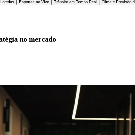
ra foi formalizada como consultoria independente,
lançamento da nova marca acompanha a evolução da 
 e a consolidação de um modelo jurídico mais próx
rescimento de empresas que passam a lidar com mai
ada.
000 empresas já foram atendidas, em mais de 20 set
egrar de forma mais direta às áreas estratégicas d
sável pela frente, aponta que a estruturação adequa