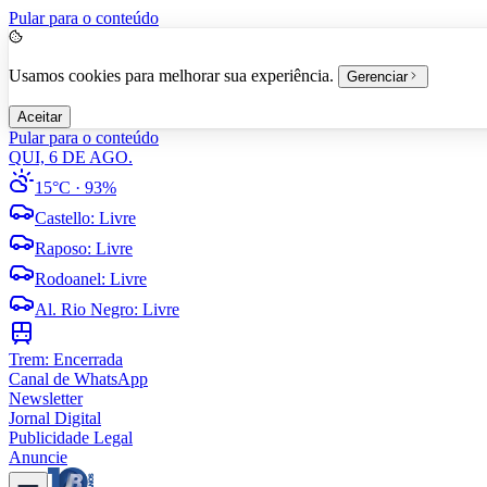
Pular para o conteúdo
Usamos cookies para melhorar sua experiência.
Gerenciar
Aceitar
Pular para o conteúdo
QUI, 6 DE AGO.
15°C
· 93%
Castello
:
Livre
Raposo
:
Livre
Rodoanel
:
Livre
Al. Rio Negro
:
Livre
Trem:
Encerrada
Canal de WhatsApp
Newsletter
Jornal Digital
Publicidade Legal
Anuncie