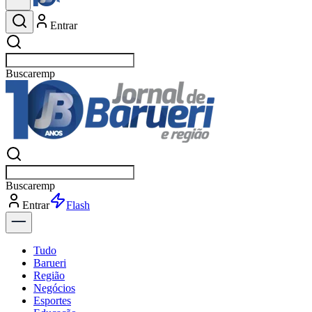
Entrar
Buscar
esportes
Buscar
esportes
Entrar
Flash
Tudo
Barueri
Região
Negócios
Esportes