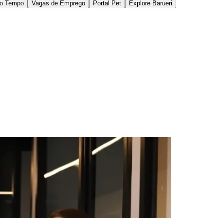
 ampliando sua atuação para outras empresas e
própria atuação da empresa. "O reposicionamento
imo do negócio, que participa das decisões e não
or complexidade operacional, sem necessariamente
ores.
as empresas, acompanhando processos, decisões e
da das relações comerciais impacta diretamente o