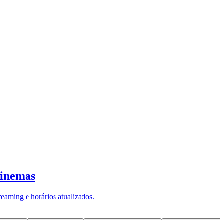
 sede em Formiga (MG) e atuação em to
ento que marca uma nova fase de pos
orre em um contexto de transformação n
róximas da operação e menos centradas
anham espaço como alternativa à lógica tradicional
 Certifica&CO, onde atuava como departamento jurí