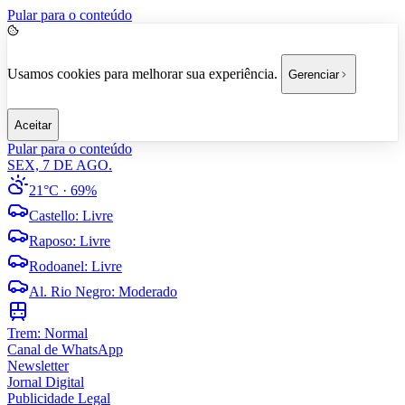
Pular para o conteúdo
Usamos cookies para melhorar sua experiência.
Gerenciar
Aceitar
Pular para o conteúdo
SEX, 7 DE AGO.
21°C
· 69%
Castello
:
Livre
Raposo
:
Livre
Rodoanel
:
Livre
Al. Rio Negro
:
Moderado
Trem:
Normal
Canal de WhatsApp
Newsletter
Jornal Digital
Publicidade Legal