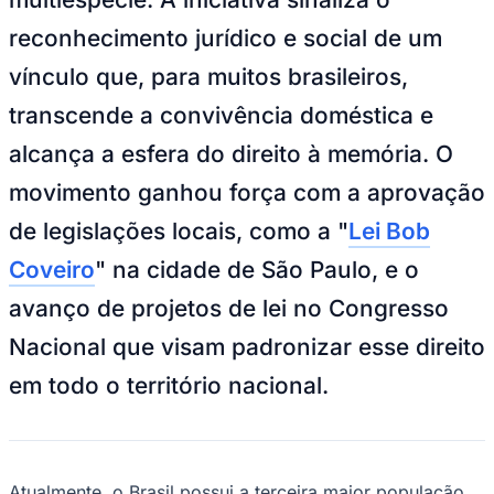
NBA
NFL
reconhecimento jurídico e social de um
Fórmula 1
UFC
vínculo que, para muitos brasileiros,
Tênis (ATP)
MLB
transcende a convivência doméstica e
NHL
Atletismo
alcança a esfera do direito à memória. O
Vôlei
NBB
movimento ganhou força com a aprovação
Competições de Futebol
de legislações locais, como a "
Lei Bob
Brasileirão Série A
Coveiro
" na cidade de São Paulo, e o
Brasileirão Série B
Paulistão
avanço de projetos de lei no Congresso
Copa do Brasil
Libertadores
Nacional que visam padronizar esse direito
Sul-Americana
em todo o território nacional.
Copa América
Champions League
Premier League
La Liga
Bundesliga
Mundial 2026
Atualmente, o Brasil possui a terceira maior população