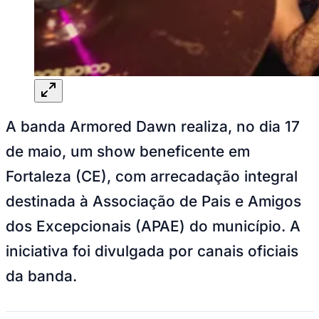
Goiás