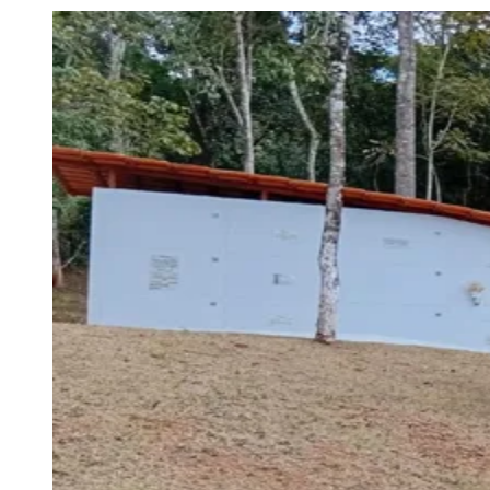
Julio
Jardim Líbano
Jardim Maria Cristina
Jardim Maria Helena
Jardim
Mutinga
Jardim Paraíso
Jardim Paulista
Jardim Reginalice
Jardim São
Luís
Jardim São Pedro
Jardim São Silvestre
Jardim Silveira
Jardim
Tupã
Jardim Tupanci
Mutinga
Nova Aldeinha
Osasco
Parque dos
Camargos
Parque Imperial
Parque Santa Luzia
Parque Viana
Pirapora
do Bom Jesus
Recanto Phrynéa
Santana de
Parnaíba
Silveira
Tamboré
Vale do Sol
Vila Barros
Vila Boa Vista
Vila
do Conde
Vila Engenho Novo
Vila Márcia
Vila Nossa Sra. da
Escada
Vila Porto
Votupoca
Para Sua Empresa
Anuncie no Portal
Guia de Empresas
Divulgar Vagas
Novo
Publicidade Legal
Negócios Regionais
Turismo
Segurança Regional
Hospitais Estaduais
Parques & Represas
Cidades da Região
Santana de Parnaíba
Osasco
Carapicuíba
Jandira
Itapevi
Cotia
Pirapora
do Bom Jesus
Araçariguama
Cajamar
Caieiras
Franco da