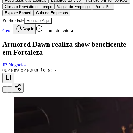
Juventude
10 anos de JB
novo portal
confira as novidades
10 anos de JB
Esportes ao Vivo
placares e tabelas
atualizadas
Paulistão, Brasileirão, Champions League e mais. Placar em tempo
real, classificação e notícias esportivas.
04
/
10
Acompanhar jogos
Newsletter Bom Dia Barueri
Entretenimento Completo
Resultados das Loterias
Esportes ao Vivo
Trânsito em Tempo Real