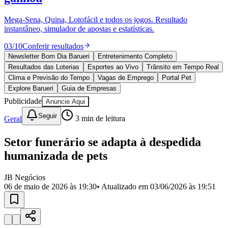
Divulgar Vagas
Novo
Publicidade Legal
Mega-Sena, Quina, Lotofácil e todos os jogos. Resultado
instantâneo, simulador de apostas e estatísticas.
Política
Eleições
03
/
10
Conferir resultados
Esportes
Saúde
Newsletter Bom Dia Barueri
Entretenimento Completo
Segurança
Resultados das Loterias
Esportes ao Vivo
Trânsito em Tempo Real
Cultura
Clima e Previsão do Tempo
Vagas de Emprego
Portal Pet
Meio Ambiente
Explore Barueri
Guia de Empresas
Obras
Publicidade
Anuncie Aqui
Educação
Seguir
Geral
3
min de leitura
Bairros de Barueri
Setor funerário se adapta à despedida
Selecione sua região
Para notícias da sua região
humanizada de pets
Aldeia
Aldeia da Serra
Aldeia de Barueri
Alphaville
Bairro
Jubran
Belval
Bethaville
Boa
JB Negócios
Vista
Califórnia
Carapicuíba
Centro
Chácaras Marco
Cidades da
06 de maio de 2026 às 19:30
• Atualizado em
03/06/2026 às 19:51
Região
Cotia
Cruz Preta
Engenho Novo
Fazenda
Militar
Itapevi
Jandira
Jardim Audir
Jardim Belval
Jardim
Califórnia
Jardim dos Altos
Jardim dos Camargos
Jardim
Esperança
Jardim Graziela
Jardim Iracema
Jardim Itaquiti
Jardim