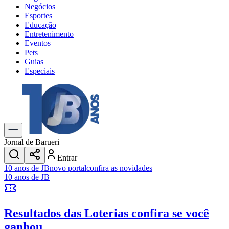
Negócios
Esportes
Educação
Entretenimento
Eventos
Pets
Guias
Especiais
Explore Tudo
Últimas Notícias
Previsão do Tempo
Trânsito e Rotas
Dia a Dia & Lazer
Jornal de Barueri
Transportes
Entrar
Gastronomia
10 anos de JB
novo portal
confira as novidades
Cinema & Shows
10 anos de JB
Jogos
Novo
Para Sua Empresa
Resultados das Loterias
confira se você
Anuncie no Portal
Cadastrar Empresa
ganhou