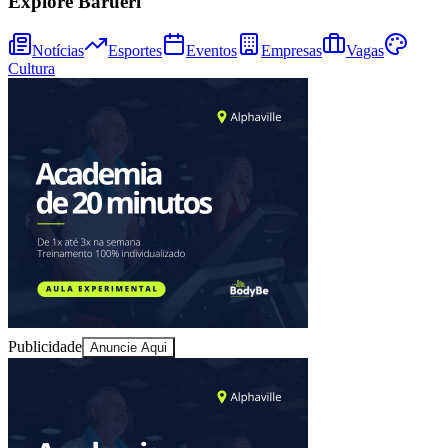
Explore Barueri
Notícias
Esportes
Eventos
Empresas
Vagas
Cultura
Publicidade
Anuncie Aqui