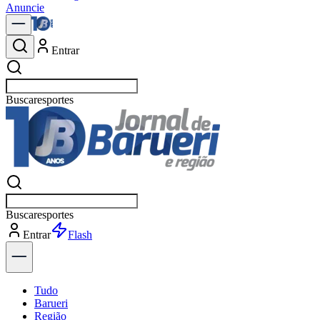
Anuncie
Entrar
Buscar
polí
Buscar
polí
Entrar
Explorar
Tudo
Barueri
Região