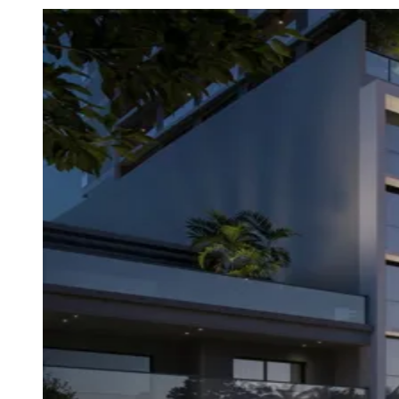
Julio
Jardim Líbano
Jardim Maria Cristina
Jardim Maria Helena
Jardim
Mutinga
Jardim Paraíso
Jardim Paulista
Jardim Reginalice
Jardim São
Luís
Jardim São Pedro
Jardim São Silvestre
Jardim Silveira
Jardim
Tupã
Jardim Tupanci
Mutinga
Nova Aldeinha
Osasco
Parque dos
Camargos
Parque Imperial
Parque Santa Luzia
Parque Viana
Pirapora
do Bom Jesus
Recanto Phrynéa
Santana de
Parnaíba
Silveira
Tamboré
Vale do Sol
Vila Barros
Vila Boa Vista
Vila
do Conde
Vila Engenho Novo
Vila Márcia
Vila Nossa Sra. da
Escada
Vila Porto
Votupoca
Para Sua Empresa
Anuncie no Portal
Guia de Empresas
Divulgar Vagas
Novo
Publicidade Legal
Negócios Regionais
Turismo
Segurança Regional
Hospitais Estaduais
Parques & Represas
Cidades da Região
Santana de Parnaíba
Osasco
Carapicuíba
Jandira
Itapevi
Cotia
Pirapora
do Bom Jesus
Araçariguama
Cajamar
Caieiras
Franco da