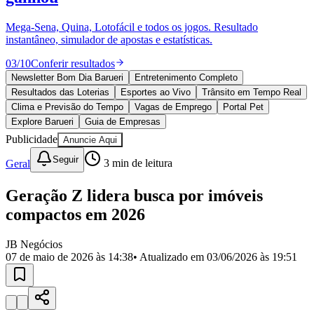
Divulgar Vagas
Novo
Publicidade Legal
Mega-Sena, Quina, Lotofácil e todos os jogos. Resultado
instantâneo, simulador de apostas e estatísticas.
Política
Eleições
03
/
10
Conferir resultados
Esportes
Saúde
Newsletter Bom Dia Barueri
Entretenimento Completo
Segurança
Resultados das Loterias
Esportes ao Vivo
Trânsito em Tempo Real
Cultura
Clima e Previsão do Tempo
Vagas de Emprego
Portal Pet
Meio Ambiente
Explore Barueri
Guia de Empresas
Obras
Publicidade
Anuncie Aqui
Educação
Seguir
Geral
3
min de leitura
Bairros de Barueri
Geração Z lidera busca por imóveis
Selecione sua região
Para notícias da sua região
compactos em 2026
Aldeia
Aldeia da Serra
Aldeia de Barueri
Alphaville
Bairro
Jubran
Belval
Bethaville
Boa
JB Negócios
Vista
Califórnia
Carapicuíba
Centro
Chácaras Marco
Cidades da
07 de maio de 2026 às 14:38
• Atualizado em
03/06/2026 às 19:51
Região
Cotia
Cruz Preta
Engenho Novo
Fazenda
Militar
Itapevi
Jandira
Jardim Audir
Jardim Belval
Jardim
Califórnia
Jardim dos Altos
Jardim dos Camargos
Jardim
Esperança
Jardim Graziela
Jardim Iracema
Jardim Itaquiti
Jardim