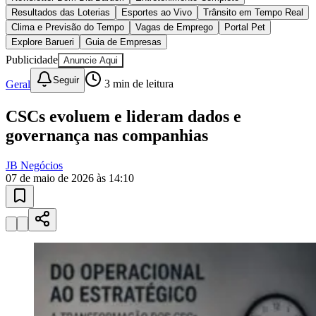
Juventude
10 anos de JB
novo portal
confira as novidades
10 anos de JB
Esportes ao Vivo
placares e tabelas
atualizadas
Paulistão, Brasileirão, Champions League e mais. Placar em tempo
real, classificação e notícias esportivas.
04
/
10
Acompanhar jogos
Newsletter Bom Dia Barueri
Entretenimento Completo