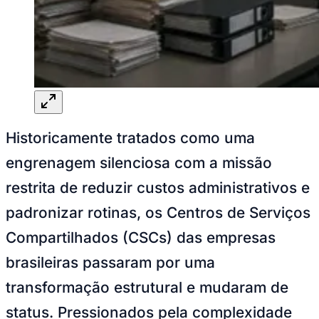
Goiás