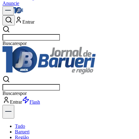
Anuncie
Entrar
Buscar
not
Buscar
not
Entrar
Explorar
Tudo
Barueri
Região