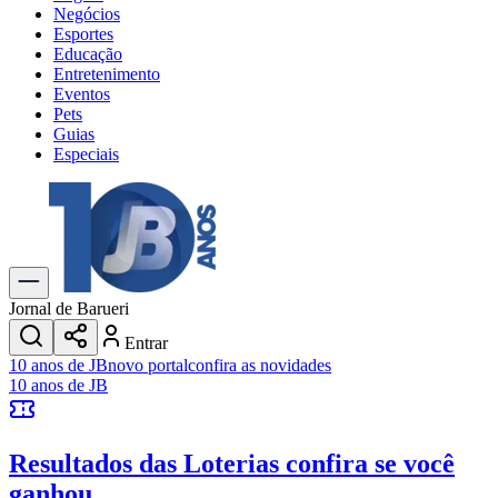
Negócios
Esportes
Educação
Entretenimento
Eventos
Pets
Guias
Especiais
Explore Tudo
Últimas Notícias
Previsão do Tempo
Trânsito e Rotas
Dia a Dia & Lazer
Jornal de Barueri
Transportes
Entrar
Gastronomia
10 anos de JB
novo portal
confira as novidades
Cinema & Shows
10 anos de JB
Jogos
Novo
Para Sua Empresa
Resultados das Loterias
confira se você
Anuncie no Portal
Cadastrar Empresa
ganhou