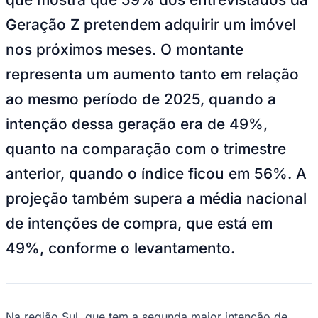
NBA
NFL
Geração Z pretendem adquirir um imóvel
Fórmula 1
UFC
nos próximos meses. O montante
Tênis (ATP)
MLB
representa um aumento tanto em relação
NHL
Atletismo
ao mesmo período de 2025, quando a
Vôlei
NBB
intenção dessa geração era de 49%,
Competições de Futebol
quanto na comparação com o trimestre
Brasileirão Série A
anterior, quando o índice ficou em 56%. A
Brasileirão Série B
Paulistão
projeção também supera a média nacional
Copa do Brasil
Libertadores
de intenções de compra, que está em
Sul-Americana
49%, conforme o levantamento.
Copa América
Champions League
Premier League
La Liga
Bundesliga
Mundial 2026
Na região Sul, que tem a segunda maior intenção de