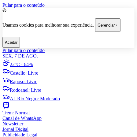
Pular para o conteúdo
Usamos cookies para melhorar sua experiência.
Gerenciar
Aceitar
Pular para o conteúdo
SEX, 7 DE AGO.
22°C
· 64%
Castello
:
Livre
Raposo
:
Livre
Rodoanel
:
Livre
Al. Rio Negro
:
Moderado
Trem:
Normal
Canal de WhatsApp
Newsletter
Jornal Digital
Publicidade Legal