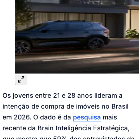
Rocha
Francisco Morato
Taboão da Serra
Embu das Artes
São Roque
Para Sua Empresa
Anuncie Regional
Guia de Empresas
Vagas na Região
Novo
Hub de Negócios
Guia Comercial
Selo Verificado
Portal Educacional
Agenda de Vestibulares
Vagas de Emprego
Concursos
Panorama Econômico
Panorama Econômico
Os jovens entre 21 e 28 anos lideram a
Para Sua Empresa
intenção de compra de imóveis no Brasil
Anuncie no Portal
em 2026. O dado é da
pesquisa
mais
Verificar Empresa
Novo
Anunciar Vagas
Novo
recente da Brain Inteligência Estratégica,
Publicidade Legal
que mostra que 59% dos entrevistados da