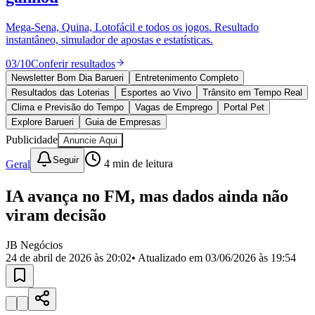
Divulgar Vagas
Novo
Publicidade Legal
Mega-Sena, Quina, Lotofácil e todos os jogos. Resultado
instantâneo, simulador de apostas e estatísticas.
Política
Eleições
03
/
10
Conferir resultados
Esportes
Saúde
Newsletter Bom Dia Barueri
Entretenimento Completo
Segurança
Resultados das Loterias
Esportes ao Vivo
Trânsito em Tempo Real
Cultura
Clima e Previsão do Tempo
Vagas de Emprego
Portal Pet
Meio Ambiente
Explore Barueri
Guia de Empresas
Obras
Publicidade
Anuncie Aqui
Educação
Seguir
Geral
4
min de leitura
Bairros de Barueri
IA avança no FM, mas dados ainda não
Selecione sua região
Para notícias da sua região
viram decisão
Aldeia
Aldeia da Serra
Aldeia de Barueri
Alphaville
Bairro
Jubran
Belval
Bethaville
Boa
JB Negócios
Vista
Califórnia
Carapicuíba
Centro
Chácaras Marco
Cidades da
24 de abril de 2026 às 20:02
• Atualizado em
03/06/2026 às 19:54
Região
Cotia
Cruz Preta
Engenho Novo
Fazenda
Militar
Itapevi
Jandira
Jardim Audir
Jardim Belval
Jardim
Califórnia
Jardim dos Altos
Jardim dos Camargos
Jardim
Esperança
Jardim Graziela
Jardim Iracema
Jardim Itaquiti
Jardim