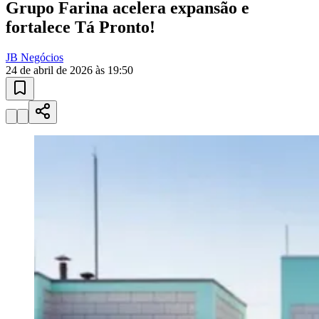
10 anos de JB
novo portal
confira as novidades
10 anos de JB
Esportes ao Vivo
placares e tabelas
atualizadas
Paulistão, Brasileirão, Champions League e mais. Placar em tempo
real, classificação e notícias esportivas.
Goiás
04
/
10
Acompanhar jogos
Newsletter Bom Dia Barueri
Entretenimento Completo
Resultados das Loterias
Esportes ao Vivo
Trânsito em Tempo Real
Clima e Previsão do Tempo
Vagas de Emprego
Portal Pet
Explore Barueri
Guia de Empresas
Publicidade
Anuncie Aqui
Seguir
Geral
3
min de leitura
Grupo Farina acelera expansão e