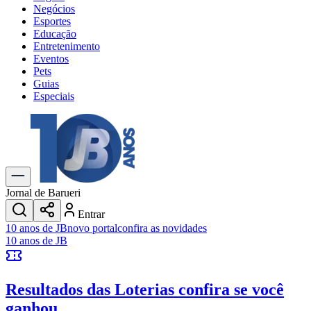
Negócios
Esportes
Educação
Entretenimento
Eventos
Pets
Guias
Especiais
Explore Tudo
Últimas Notícias
Previsão do Tempo
Trânsito e Rotas
Dia a Dia & Lazer
Jornal de Barueri
Transportes
Entrar
Gastronomia
10 anos de JB
novo portal
confira as novidades
Cinema & Shows
10 anos de JB
Jogos
Novo
Para Sua Empresa
Resultados das Loterias
confira se você
Anuncie no Portal
Cadastrar Empresa
ganhou