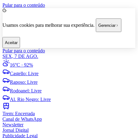
Pular para o conteúdo
Usamos cookies para melhorar sua experiência.
Gerenciar
Aceitar
Pular para o conteúdo
SEX, 7 DE AGO.
16°C
· 92%
Castello
:
Livre
Raposo
:
Livre
Rodoanel
:
Livre
Al. Rio Negro
:
Livre
Trem:
Encerrada
Canal de WhatsApp
Newsletter
Jornal Digital
Publicidade Legal