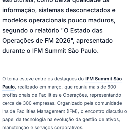
NBA
NFL
informação, sistemas desconectados e
Fórmula 1
UFC
modelos operacionais pouco maduros,
Tênis (ATP)
MLB
segundo o relatório "O Estado das
NHL
Atletismo
Operações de FM 2026", apresentado
Vôlei
NBB
durante o IFM Summit São Paulo.
Competições de Futebol
Brasileirão Série A
Brasileirão Série B
O tema esteve entre os destaques do
IFM Summit São
Paulistão
Copa do Brasil
Paulo
, realizado em março, que reuniu mais de 600
Libertadores
profissionais de Facilities e Operações, representando
Sul-Americana
Copa América
cerca de 300 empresas. Organizado pela comunidade
Champions League
Inside Facilities Management (IFM), o encontro discutiu o
Premier League
La Liga
papel da tecnologia na evolução da gestão de ativos,
Bundesliga
Mundial 2026
manutenção e serviços corporativos.