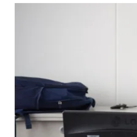
Julio
Jardim Líbano
Jardim Maria Cristina
Jardim Maria Helena
Jardim
Mutinga
Jardim Paraíso
Jardim Paulista
Jardim Reginalice
Jardim São
Luís
Jardim São Pedro
Jardim São Silvestre
Jardim Silveira
Jardim
Tupã
Jardim Tupanci
Mutinga
Nova Aldeinha
Osasco
Parque dos
Camargos
Parque Imperial
Parque Santa Luzia
Parque Viana
Pirapora
do Bom Jesus
Recanto Phrynéa
Santana de
Parnaíba
Silveira
Tamboré
Vale do Sol
Vila Barros
Vila Boa Vista
Vila
do Conde
Vila Engenho Novo
Vila Márcia
Vila Nossa Sra. da
Escada
Vila Porto
Votupoca
Para Sua Empresa
Anuncie no Portal
Guia de Empresas
Divulgar Vagas
Novo
Publicidade Legal
Negócios Regionais
Turismo
Segurança Regional
Hospitais Estaduais
Parques & Represas
Cidades da Região
Santana de Parnaíba
Osasco
Carapicuíba
Jandira
Itapevi
Cotia
Pirapora
do Bom Jesus
Araçariguama
Cajamar
Caieiras
Franco da