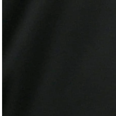
Atlético-MG