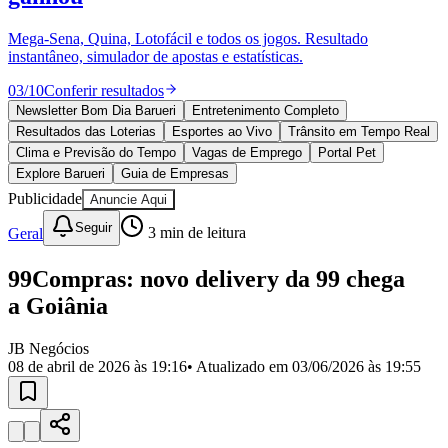
Divulgar Vagas
Novo
Publicidade Legal
Mega-Sena, Quina, Lotofácil e todos os jogos. Resultado
instantâneo, simulador de apostas e estatísticas.
Política
Eleições
03
/
10
Conferir resultados
Esportes
Saúde
Newsletter Bom Dia Barueri
Entretenimento Completo
Segurança
Resultados das Loterias
Esportes ao Vivo
Trânsito em Tempo Real
Cultura
Clima e Previsão do Tempo
Vagas de Emprego
Portal Pet
Meio Ambiente
Explore Barueri
Guia de Empresas
Obras
Publicidade
Anuncie Aqui
Educação
Seguir
Geral
3
min de leitura
Bairros de Barueri
99Compras: novo delivery da 99 chega
Selecione sua região
Para notícias da sua região
a Goiânia
Aldeia
Aldeia da Serra
Aldeia de Barueri
Alphaville
Bairro
Jubran
Belval
Bethaville
Boa
JB Negócios
Vista
Califórnia
Carapicuíba
Centro
Chácaras Marco
Cidades da
08 de abril de 2026 às 19:16
• Atualizado em
03/06/2026 às 19:55
Região
Cotia
Cruz Preta
Engenho Novo
Fazenda
Militar
Itapevi
Jandira
Jardim Audir
Jardim Belval
Jardim
Califórnia
Jardim dos Altos
Jardim dos Camargos
Jardim
Esperança
Jardim Graziela
Jardim Iracema
Jardim Itaquiti
Jardim