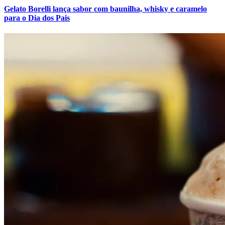
Gelato Borelli lança sabor com baunilha, whisky e caramelo
para o Dia dos Pais
Botafogo