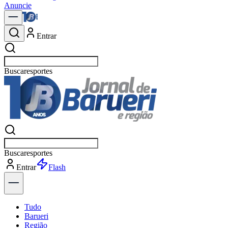
Anuncie
Entrar
Buscar
política
Buscar
política
Entrar
Explorar
Tudo
Barueri
Região