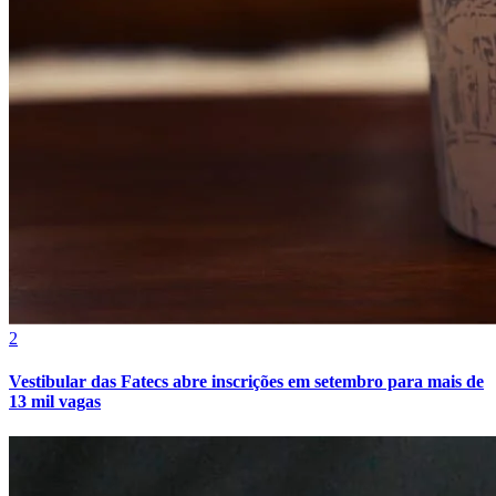
Grêmio
2
Vestibular das Fatecs abre inscrições em setembro para mais de
13 mil vagas