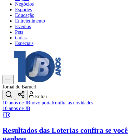
Negócios
Esportes
Educação
Entretenimento
Eventos
Pets
Guias
Especiais
Explore Tudo
Últimas Notícias
Previsão do Tempo
Trânsito e Rotas
Dia a Dia & Lazer
Jornal de Barueri
Transportes
Entrar
Gastronomia
10 anos de JB
novo portal
confira as novidades
Cinema & Shows
10 anos de JB
Jogos
Novo
Para Sua Empresa
Resultados das Loterias
confira se você
Anuncie no Portal
Cadastrar Empresa
ganhou