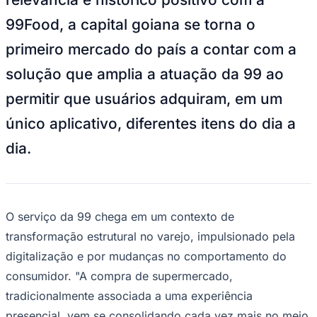
NBA
NFL
99Food, a capital goiana se torna o
Fórmula 1
UFC
primeiro mercado do país a contar com a
Tênis (ATP)
MLB
solução que amplia a atuação da 99 ao
NHL
Atletismo
permitir que usuários adquiram, em um
Vôlei
NBB
único aplicativo, diferentes itens do dia a
Competições de Futebol
dia.
Brasileirão Série A
Brasileirão Série B
Paulistão
Copa do Brasil
O serviço da 99 chega em um contexto de
Libertadores
Sul-Americana
transformação estrutural no varejo, impulsionado pela
Copa América
digitalização e por mudanças no comportamento do
Champions League
Premier League
consumidor. "A compra de supermercado,
La Liga
tradicionalmente associada a uma experiência
Bundesliga
Mundial 2026
presencial, vem se consolidando cada vez mais no meio