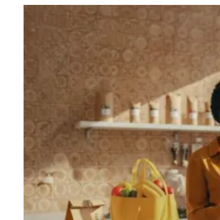
Julio
Jardim Líbano
Jardim Maria Cristina
Jardim Maria Helena
Jardim
Mutinga
Jardim Paraíso
Jardim Paulista
Jardim Reginalice
Jardim São
Luís
Jardim São Pedro
Jardim São Silvestre
Jardim Silveira
Jardim
Tupã
Jardim Tupanci
Mutinga
Nova Aldeinha
Osasco
Parque dos
Camargos
Parque Imperial
Parque Santa Luzia
Parque Viana
Pirapora
do Bom Jesus
Recanto Phrynéa
Santana de
Parnaíba
Silveira
Tamboré
Vale do Sol
Vila Barros
Vila Boa Vista
Vila
do Conde
Vila Engenho Novo
Vila Márcia
Vila Nossa Sra. da
Escada
Vila Porto
Votupoca
Para Sua Empresa
Anuncie no Portal
Guia de Empresas
Divulgar Vagas
Novo
Publicidade Legal
Negócios Regionais
Turismo
Segurança Regional
Hospitais Estaduais
Parques & Represas
Cidades da Região
Santana de Parnaíba
Osasco
Carapicuíba
Jandira
Itapevi
Cotia
Pirapora
do Bom Jesus
Araçariguama
Cajamar
Caieiras
Franco da