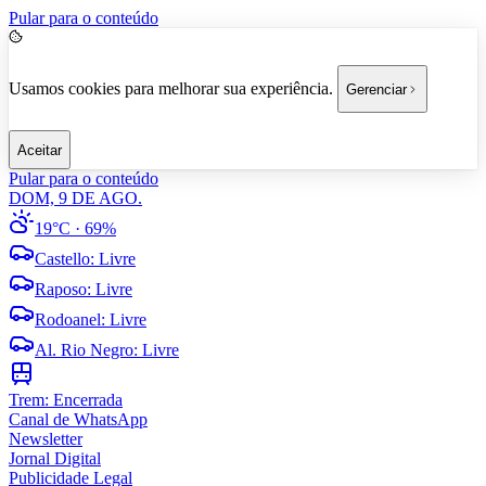
Pular para o conteúdo
Usamos cookies para melhorar sua experiência.
Gerenciar
Aceitar
Pular para o conteúdo
DOM, 9 DE AGO.
19°C
· 69%
Castello
:
Livre
Raposo
:
Livre
Rodoanel
:
Livre
Al. Rio Negro
:
Livre
Trem:
Encerrada
Canal de WhatsApp
Newsletter
Jornal Digital
Publicidade Legal