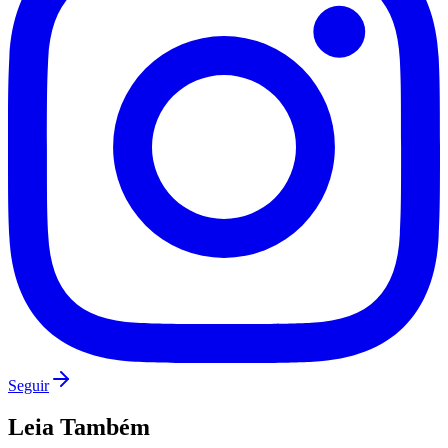
Seguir
Flamengo
Leia Também