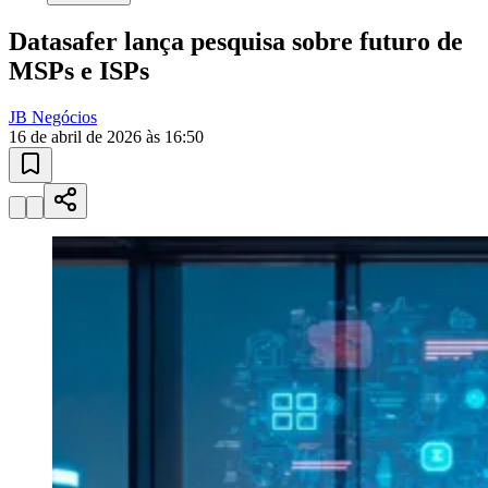
10 anos de JB
novo portal
confira as novidades
Juventude
10 anos de JB
Esportes ao Vivo
placares e tabelas
atualizadas
Paulistão, Brasileirão, Champions League e mais. Placar em tempo
real, classificação e notícias esportivas.
04
/
10
Acompanhar jogos
Newsletter Bom Dia Barueri
Entretenimento Completo
Resultados das Loterias
Esportes ao Vivo
Trânsito em Tempo Real
Clima e Previsão do Tempo
Vagas de Emprego
Portal Pet
Explore Barueri
Guia de Empresas
Publicidade
Anuncie Aqui
Seguir
Geral
4
min de leitura