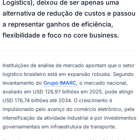
Logistics), deixou de ser apenas uma
NBA
NFL
alternativa de redução de custos e passou
Fórmula 1
UFC
a representar ganhos de eficiência,
Tênis (ATP)
MLB
flexibilidade e foco no
core business
.
NHL
Atletismo
Vôlei
NBB
Competições de Futebol
Instituições de análise de mercado apontam que o setor
logístico brasileiro está em expansão robusta. Segundo
Brasileirão Série A
Brasileirão Série B
levantamento do
Grupo IMARC
, o mercado nacional,
Paulistão
avaliado em USD 126,97 bilhões em 2025, pode atingir
Copa do Brasil
Libertadores
USD 176,74 bilhões até 2034. O crescimento é
Sul-Americana
Copa América
impulsionado pelo avanço do comércio eletrônico, pela
Champions League
intensificação da atividade industrial e por investimentos
Premier League
La Liga
governamentais em infraestrutura de transporte.
Bundesliga
Mundial 2026