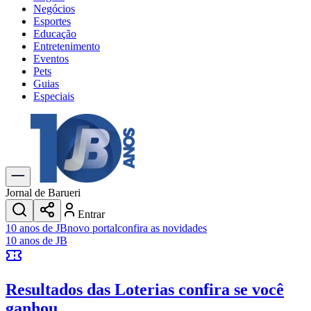
Negócios
Esportes
Educação
Entretenimento
Eventos
Pets
Guias
Especiais
Explore Tudo
Últimas Notícias
Previsão do Tempo
Trânsito e Rotas
Dia a Dia & Lazer
Jornal de Barueri
Transportes
Entrar
Gastronomia
10 anos de JB
novo portal
confira as novidades
Cinema & Shows
10 anos de JB
Jogos
Novo
Para Sua Empresa
Resultados das Loterias
confira se você
Anuncie no Portal
Cadastrar Empresa
ganhou