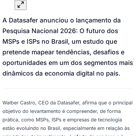
Goiás