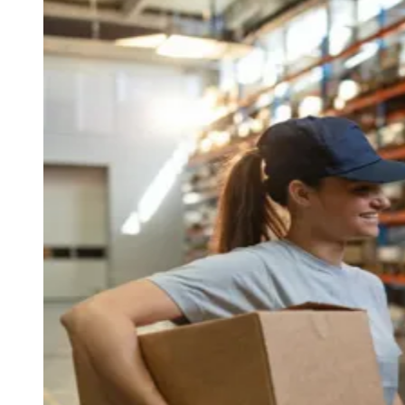
Julio
Jardim Líbano
Jardim Maria Cristina
Jardim Maria Helena
Jardim
Mutinga
Jardim Paraíso
Jardim Paulista
Jardim Reginalice
Jardim São
Luís
Jardim São Pedro
Jardim São Silvestre
Jardim Silveira
Jardim
Tupã
Jardim Tupanci
Mutinga
Nova Aldeinha
Osasco
Parque dos
Camargos
Parque Imperial
Parque Santa Luzia
Parque Viana
Pirapora
do Bom Jesus
Recanto Phrynéa
Santana de
Parnaíba
Silveira
Tamboré
Vale do Sol
Vila Barros
Vila Boa Vista
Vila
do Conde
Vila Engenho Novo
Vila Márcia
Vila Nossa Sra. da
Escada
Vila Porto
Votupoca
Para Sua Empresa
Anuncie no Portal
Guia de Empresas
Divulgar Vagas
Novo
Publicidade Legal
Negócios Regionais
Turismo
Segurança Regional
Hospitais Estaduais
Parques & Represas
Cidades da Região
Santana de Parnaíba
Osasco
Carapicuíba
Jandira
Itapevi
Cotia
Pirapora
do Bom Jesus
Araçariguama
Cajamar
Caieiras
Franco da