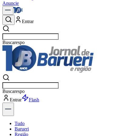
Anuncie
Entrar
Buscar
notí
Buscar
notí
Entrar
Explorar
Tudo
Barueri
Região