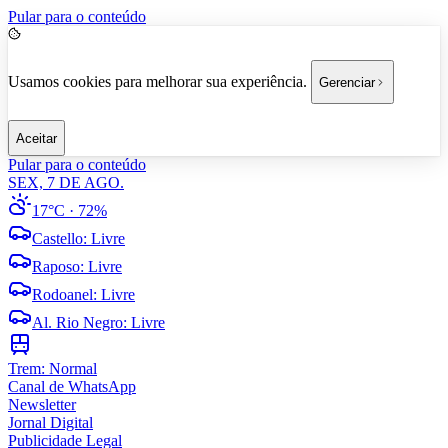
Pular para o conteúdo
Usamos cookies para melhorar sua experiência.
Gerenciar
Aceitar
Pular para o conteúdo
SEX, 7 DE AGO.
17°C
· 72%
Castello
:
Livre
Raposo
:
Livre
Rodoanel
:
Livre
Al. Rio Negro
:
Livre
Trem:
Normal
Canal de WhatsApp
Newsletter
Jornal Digital
Publicidade Legal