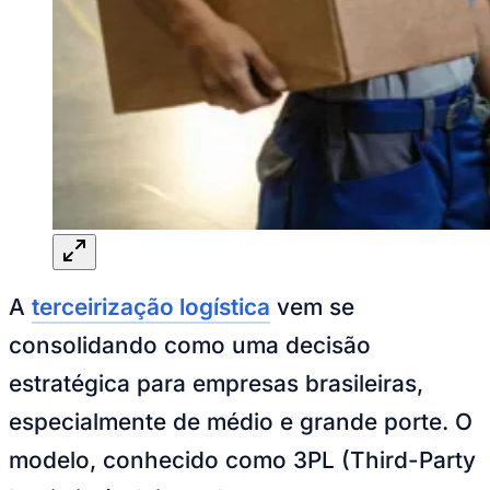
Rocha
Francisco Morato
Taboão da Serra
Embu das Artes
São Roque
Para Sua Empresa
Anuncie Regional
Guia de Empresas
Vagas na Região
Novo
Hub de Negócios
Guia Comercial
Selo Verificado
Portal Educacional
Agenda de Vestibulares
Vagas de Emprego
Concursos
Panorama Econômico
A
terceirização logística
vem se
Panorama Econômico
consolidando como uma decisão
Para Sua Empresa
estratégica para empresas brasileiras,
Anuncie no Portal
especialmente de médio e grande porte. O
Verificar Empresa
Novo
Anunciar Vagas
Novo
modelo, conhecido como 3PL (Third-Party
Publicidade Legal