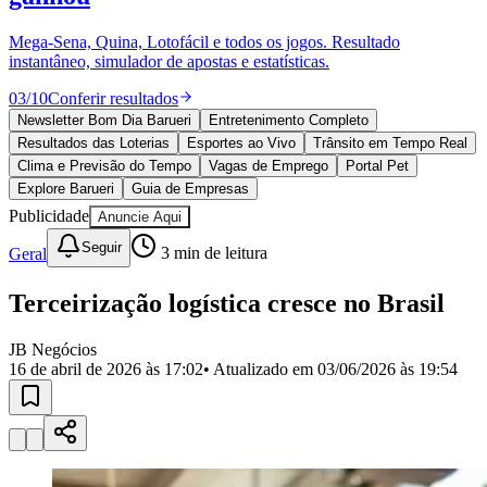
Divulgar Vagas
Novo
Publicidade Legal
Mega-Sena, Quina, Lotofácil e todos os jogos. Resultado
instantâneo, simulador de apostas e estatísticas.
Política
Eleições
03
/
10
Conferir resultados
Esportes
Saúde
Newsletter Bom Dia Barueri
Entretenimento Completo
Segurança
Resultados das Loterias
Esportes ao Vivo
Trânsito em Tempo Real
Cultura
Clima e Previsão do Tempo
Vagas de Emprego
Portal Pet
Meio Ambiente
Explore Barueri
Guia de Empresas
Obras
Publicidade
Anuncie Aqui
Educação
Seguir
Geral
3
min de leitura
Bairros de Barueri
Terceirização logística cresce no Brasil
Selecione sua região
Para notícias da sua região
JB Negócios
Aldeia
Aldeia da Serra
Aldeia de Barueri
Alphaville
Bairro
16 de abril de 2026 às 17:02
• Atualizado em
03/06/2026 às 19:54
Jubran
Belval
Bethaville
Boa
Vista
Califórnia
Carapicuíba
Centro
Chácaras Marco
Cidades da
Região
Cotia
Cruz Preta
Engenho Novo
Fazenda
Militar
Itapevi
Jandira
Jardim Audir
Jardim Belval
Jardim
Califórnia
Jardim dos Altos
Jardim dos Camargos
Jardim
Esperança
Jardim Graziela
Jardim Iracema
Jardim Itaquiti
Jardim