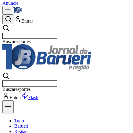
Anuncie
Entrar
Buscar
polí
Buscar
polí
Entrar
Explorar
Tudo
Barueri
Região