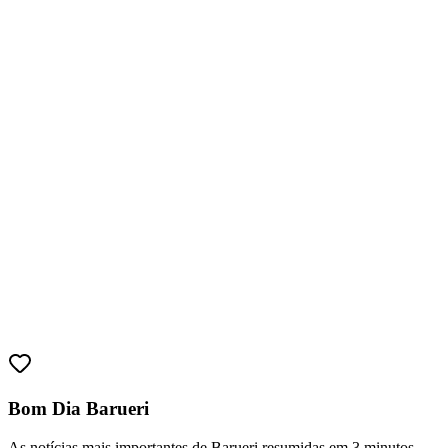
Vitória
Bom Dia Barueri
As notícias mais importantes de Barueri resumidas em 3 minutos,