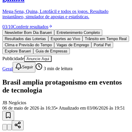
Divulgar Vagas
Novo
Publicidade Legal
Mega-Sena, Quina, Lotofácil e todos os jogos. Resultado
instantâneo, simulador de apostas e estatísticas.
Política
Eleições
03
/
10
Conferir resultados
Esportes
Saúde
Newsletter Bom Dia Barueri
Entretenimento Completo
Segurança
Resultados das Loterias
Esportes ao Vivo
Trânsito em Tempo Real
Cultura
Clima e Previsão do Tempo
Vagas de Emprego
Portal Pet
Meio Ambiente
Explore Barueri
Guia de Empresas
Obras
Publicidade
Anuncie Aqui
Educação
Seguir
Geral
3
min de leitura
Bairros de Barueri
Brasil amplia protagonismo em eventos
Selecione sua região
Para notícias da sua região
de tecnologia
Aldeia
Aldeia da Serra
Aldeia de Barueri
Alphaville
Bairro
Jubran
Belval
Bethaville
Boa
JB Negócios
Vista
Califórnia
Carapicuíba
Centro
Chácaras Marco
Cidades da
06 de maio de 2026 às 16:35
• Atualizado em
03/06/2026 às 19:51
Região
Cotia
Cruz Preta
Engenho Novo
Fazenda
Militar
Itapevi
Jandira
Jardim Audir
Jardim Belval
Jardim
Califórnia
Jardim dos Altos
Jardim dos Camargos
Jardim
Esperança
Jardim Graziela
Jardim Iracema
Jardim Itaquiti
Jardim