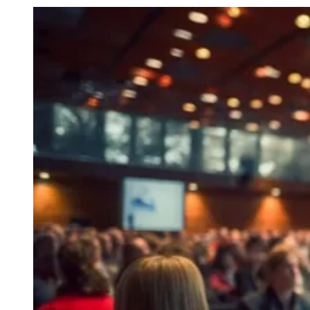
Julio
Jardim Líbano
Jardim Maria Cristina
Jardim Maria Helena
Jardim
Mutinga
Jardim Paraíso
Jardim Paulista
Jardim Reginalice
Jardim São
Luís
Jardim São Pedro
Jardim São Silvestre
Jardim Silveira
Jardim
Tupã
Jardim Tupanci
Mutinga
Nova Aldeinha
Osasco
Parque dos
Camargos
Parque Imperial
Parque Santa Luzia
Parque Viana
Pirapora
do Bom Jesus
Recanto Phrynéa
Santana de
Parnaíba
Silveira
Tamboré
Vale do Sol
Vila Barros
Vila Boa Vista
Vila
do Conde
Vila Engenho Novo
Vila Márcia
Vila Nossa Sra. da
Escada
Vila Porto
Votupoca
Para Sua Empresa
Anuncie no Portal
Guia de Empresas
Divulgar Vagas
Novo
Publicidade Legal
Negócios Regionais
Turismo
Segurança Regional
Hospitais Estaduais
Parques & Represas
Cidades da Região
Santana de Parnaíba
Osasco
Carapicuíba
Jandira
Itapevi
Cotia
Pirapora
do Bom Jesus
Araçariguama
Cajamar
Caieiras
Franco da