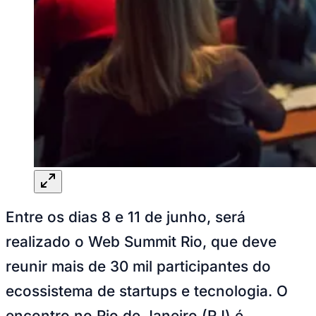
Rocha
Francisco Morato
Taboão da Serra
Embu das Artes
São Roque
Para Sua Empresa
Anuncie Regional
Guia de Empresas
Vagas na Região
Novo
Hub de Negócios
Guia Comercial
Selo Verificado
Portal Educacional
Agenda de Vestibulares
Vagas de Emprego
Concursos
Panorama Econômico
Panorama Econômico
Entre os dias 8 e 11 de junho, será
Para Sua Empresa
realizado o Web Summit Rio, que deve
Anuncie no Portal
reunir mais de 30 mil participantes do
Verificar Empresa
Novo
Anunciar Vagas
Novo
ecossistema de startups e tecnologia. O
Publicidade Legal
encontro no Rio de Janeiro (RJ) é