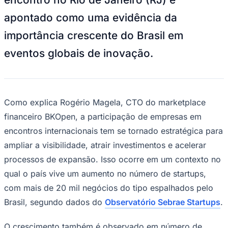
NBA
NFL
apontado como uma evidência da
Fórmula 1
UFC
importância crescente do Brasil em
Tênis (ATP)
MLB
eventos globais de inovação.
NHL
Atletismo
Vôlei
NBB
Como explica Rogério Magela, CTO do marketplace
Competições de Futebol
financeiro BKOpen, a participação de empresas em
Brasileirão Série A
encontros internacionais tem se tornado estratégica para
Brasileirão Série B
Paulistão
ampliar a visibilidade, atrair investimentos e acelerar
Copa do Brasil
Libertadores
processos de expansão. Isso ocorre em um contexto no
Sul-Americana
qual o país vive um aumento no número de startups,
Copa América
Champions League
com mais de 20 mil negócios do tipo espalhados pelo
Premier League
Brasil, segundo dados do
Observatório Sebrae Startups
.
La Liga
Bundesliga
Mundial 2026
O crescimento também é observado em número de