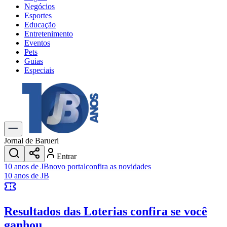
Negócios
Esportes
Educação
Entretenimento
Eventos
Pets
Guias
Especiais
Explore Tudo
Últimas Notícias
Previsão do Tempo
Trânsito e Rotas
Dia a Dia & Lazer
Jornal de Barueri
Transportes
Entrar
Gastronomia
10 anos de JB
novo portal
confira as novidades
Cinema & Shows
10 anos de JB
Jogos
Novo
Para Sua Empresa
Resultados das Loterias
confira se você
Anuncie no Portal
Cadastrar Empresa
ganhou