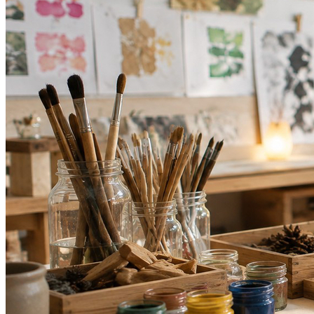
Atlético-MG