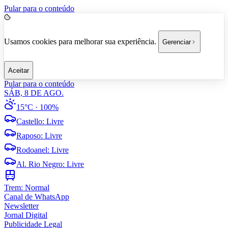
Pular para o conteúdo
Usamos cookies para melhorar sua experiência.
Gerenciar
Aceitar
Pular para o conteúdo
SÁB, 8 DE AGO.
15°C
· 100%
Castello
:
Livre
Raposo
:
Livre
Rodoanel
:
Livre
Al. Rio Negro
:
Livre
Trem:
Normal
Canal de WhatsApp
Newsletter
Jornal Digital
Publicidade Legal