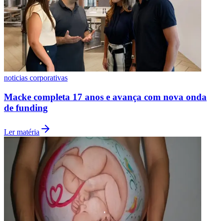
noticias corporativas
Botafogo
Macke completa 17 anos e avança com nova onda
de funding
Ler matéria