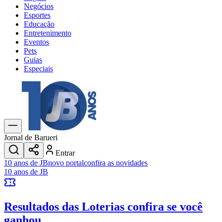
Negócios
Esportes
Educação
Entretenimento
Eventos
Pets
Guias
Especiais
Explore Tudo
Últimas Notícias
Previsão do Tempo
Trânsito e Rotas
Dia a Dia & Lazer
Jornal de Barueri
Transportes
Entrar
Gastronomia
10 anos de JB
novo portal
confira as novidades
Cinema & Shows
10 anos de JB
Jogos
Novo
Para Sua Empresa
Resultados das Loterias
confira se você
Anuncie no Portal
Cadastrar Empresa
ganhou