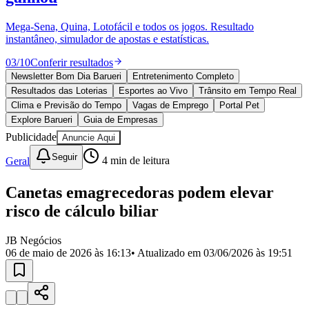
Divulgar Vagas
Novo
Publicidade Legal
Mega-Sena, Quina, Lotofácil e todos os jogos. Resultado
instantâneo, simulador de apostas e estatísticas.
Política
Eleições
03
/
10
Conferir resultados
Esportes
Saúde
Newsletter Bom Dia Barueri
Entretenimento Completo
Segurança
Resultados das Loterias
Esportes ao Vivo
Trânsito em Tempo Real
Cultura
Clima e Previsão do Tempo
Vagas de Emprego
Portal Pet
Meio Ambiente
Explore Barueri
Guia de Empresas
Obras
Publicidade
Anuncie Aqui
Educação
Seguir
Geral
4
min de leitura
Bairros de Barueri
Canetas emagrecedoras podem elevar
Selecione sua região
Para notícias da sua região
risco de cálculo biliar
Aldeia
Aldeia da Serra
Aldeia de Barueri
Alphaville
Bairro
Jubran
Belval
Bethaville
Boa
JB Negócios
Vista
Califórnia
Carapicuíba
Centro
Chácaras Marco
Cidades da
06 de maio de 2026 às 16:13
• Atualizado em
03/06/2026 às 19:51
Região
Cotia
Cruz Preta
Engenho Novo
Fazenda
Militar
Itapevi
Jandira
Jardim Audir
Jardim Belval
Jardim
Califórnia
Jardim dos Altos
Jardim dos Camargos
Jardim
Esperança
Jardim Graziela
Jardim Iracema
Jardim Itaquiti
Jardim