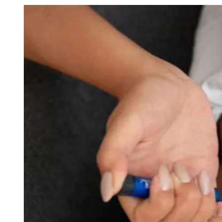
Julio
Jardim Líbano
Jardim Maria Cristina
Jardim Maria Helena
Jardim
Mutinga
Jardim Paraíso
Jardim Paulista
Jardim Reginalice
Jardim São
Luís
Jardim São Pedro
Jardim São Silvestre
Jardim Silveira
Jardim
Tupã
Jardim Tupanci
Mutinga
Nova Aldeinha
Osasco
Parque dos
Camargos
Parque Imperial
Parque Santa Luzia
Parque Viana
Pirapora
do Bom Jesus
Recanto Phrynéa
Santana de
Parnaíba
Silveira
Tamboré
Vale do Sol
Vila Barros
Vila Boa Vista
Vila
do Conde
Vila Engenho Novo
Vila Márcia
Vila Nossa Sra. da
Escada
Vila Porto
Votupoca
Para Sua Empresa
Anuncie no Portal
Guia de Empresas
Divulgar Vagas
Novo
Publicidade Legal
Negócios Regionais
Turismo
Segurança Regional
Hospitais Estaduais
Parques & Represas
Cidades da Região
Santana de Parnaíba
Osasco
Carapicuíba
Jandira
Itapevi
Cotia
Pirapora
do Bom Jesus
Araçariguama
Cajamar
Caieiras
Franco da