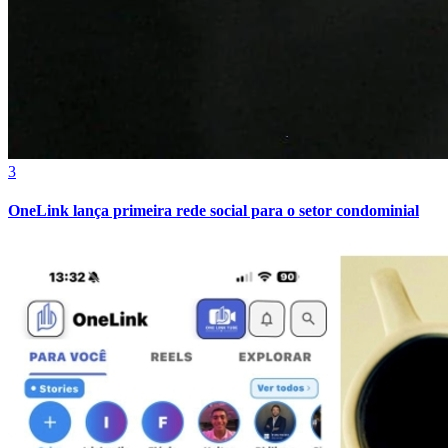
3
OneLink lança primeira rede social para o setor condominial
Athletico-PR