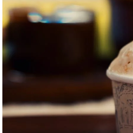
Atlético-MG