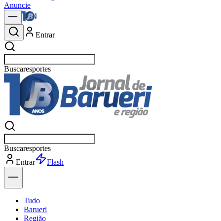
Anuncie
Entrar
Buscar
política
Buscar
política
Entrar
Explorar
Tudo
Barueri
Região