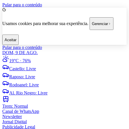
Pular para o conteúdo
Usamos cookies para melhorar sua experiência.
Gerenciar
Aceitar
Pular para o conteúdo
DOM, 9 DE AGO.
19°C
· 76%
Castello
:
Livre
Raposo
:
Livre
Rodoanel
:
Livre
Al. Rio Negro
:
Livre
Trem:
Normal
Canal de WhatsApp
Newsletter
Jornal Digital
Publicidade Legal