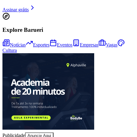
Assinar grátis
Explore Barueri
Notícias
Esportes
Eventos
Empresas
Vagas
Cultura
Goiás
Publicidade
Anuncie Aqui