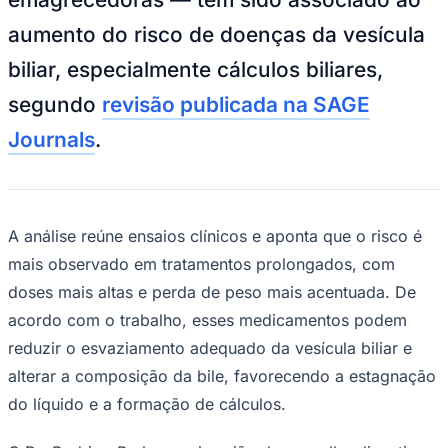
NBA
NFL
aumento do risco de doenças da vesícula
Fórmula 1
UFC
biliar, especialmente cálculos biliares,
Tênis (ATP)
MLB
segundo
revisão publicada na SAGE
NHL
Atletismo
Journals
.
Vôlei
NBB
Competições de Futebol
A análise reúne ensaios clínicos e aponta que o risco é
Brasileirão Série A
Brasileirão Série B
mais observado em tratamentos prolongados, com
Paulistão
doses mais altas e perda de peso mais acentuada. De
Copa do Brasil
Libertadores
acordo com o trabalho, esses medicamentos podem
Sul-Americana
Copa América
reduzir o esvaziamento adequado da vesícula biliar e
Champions League
alterar a composição da bile, favorecendo a estagnação
Premier League
La Liga
do líquido e a formação de cálculos.
Bundesliga
Mundial 2026