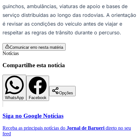
apenas em casos emergenciais. A circulação de
caminhões também segue restrições aos domingos e
feriados, entre 14h e 23h.
Na região do Rodoanel Oeste, está prevista uma
intervenção no viaduto do km 24, em Osasco, a partir
do dia 18. A obra inclui o fechamento da alça de acesso
da Rodovia Raposo Tavares para a pista externa do
Rodoanel, além da interdição de faixas no local.
Goiás
A operação de tráfego é acompanhada por câmeras e
painéis eletrônicos instalados ao longo das rodovias,
que informam as condições em tempo real. Equipes da
concessionária atuam em conjunto com a Polícia Militar
Rodoviária.
Os motoristas contam com atendimento 24 horas, com