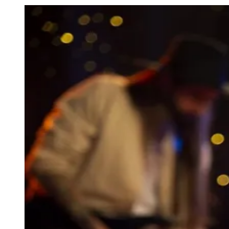
Julio
Jardim Líbano
Jardim Maria Cristina
Jardim Maria Helena
Jardim
Mutinga
Jardim Paraíso
Jardim Paulista
Jardim Reginalice
Jardim São
Luís
Jardim São Pedro
Jardim São Silvestre
Jardim Silveira
Jardim
Tupã
Jardim Tupanci
Mutinga
Nova Aldeinha
Osasco
Parque dos
Camargos
Parque Imperial
Parque Santa Luzia
Parque Viana
Pirapora
do Bom Jesus
Recanto Phrynéa
Santana de
Parnaíba
Silveira
Tamboré
Vale do Sol
Vila Barros
Vila Boa Vista
Vila
do Conde
Vila Engenho Novo
Vila Márcia
Vila Nossa Sra. da
Escada
Vila Porto
Votupoca
Para Sua Empresa
Anuncie no Portal
Guia de Empresas
Divulgar Vagas
Novo
Publicidade Legal
Negócios Regionais
Turismo
Segurança Regional
Hospitais Estaduais
Parques & Represas
Cidades da Região
Santana de Parnaíba
Osasco
Carapicuíba
Jandira
Itapevi
Cotia
Pirapora
do Bom Jesus
Araçariguama
Cajamar
Caieiras
Franco da