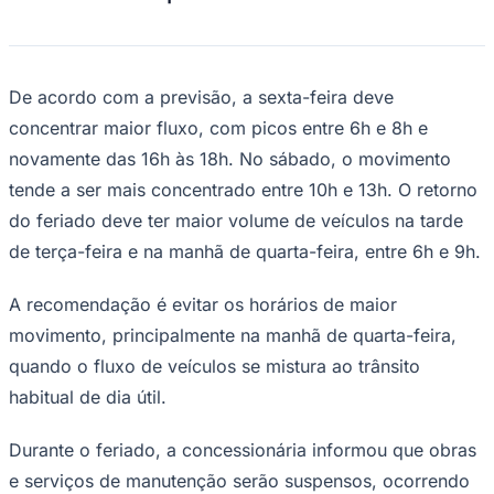
Juventude
As rodovias administradas pela
Ecovias
Raposo Castello
devem registrar aumento
no movimento de veículos durante o
feriado de Tiradentes. A concessionária
informou que reforçou a operação ao
longo dos 74 quilômetros sob sua
responsabilidade para atender os
motoristas no período.