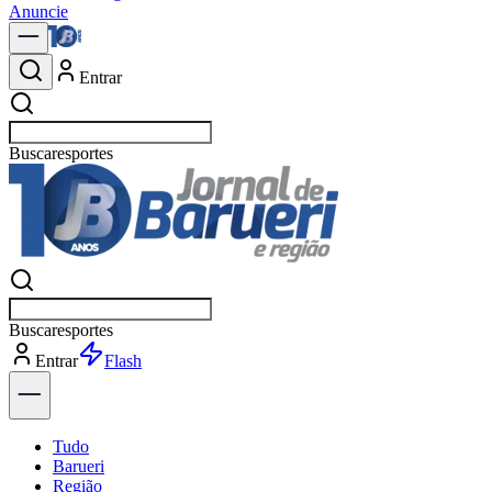
Anuncie
Entrar
Buscar
política
Buscar
política
Entrar
Tudo
Barueri
Região