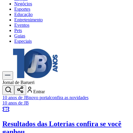
Negócios
Esportes
Educação
Entretenimento
Eventos
Pets
Guias
Especiais
Explore Tudo
Últimas Notícias
Previsão do Tempo
Trânsito e Rotas
Dia a Dia & Lazer
Jornal de Barueri
Transportes
Entrar
Gastronomia
10 anos de JB
novo portal
confira as novidades
Cinema & Shows
10 anos de JB
Jogos
Novo
Para Sua Empresa
Resultados das Loterias
confira se você
Anuncie no Portal
Cadastrar Empresa
ganhou