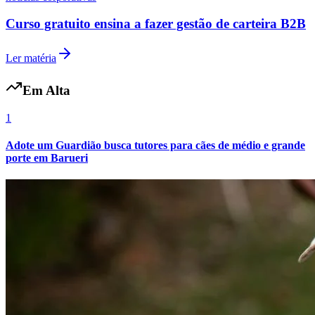
Curso gratuito ensina a fazer gestão de carteira B2B
Ler matéria
Vasco
Em Alta
1
Adote um Guardião busca tutores para cães de médio e grande
porte em Barueri