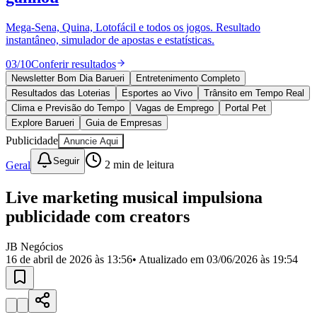
Divulgar Vagas
Novo
Publicidade Legal
Mega-Sena, Quina, Lotofácil e todos os jogos. Resultado
instantâneo, simulador de apostas e estatísticas.
Política
Eleições
03
/
10
Conferir resultados
Esportes
Saúde
Newsletter Bom Dia Barueri
Entretenimento Completo
Segurança
Resultados das Loterias
Esportes ao Vivo
Trânsito em Tempo Real
Cultura
Clima e Previsão do Tempo
Vagas de Emprego
Portal Pet
Meio Ambiente
Explore Barueri
Guia de Empresas
Obras
Publicidade
Anuncie Aqui
Educação
Seguir
Geral
2
min de leitura
Bairros de Barueri
Live marketing musical impulsiona
Selecione sua região
Para notícias da sua região
publicidade com creators
Aldeia
Aldeia da Serra
Aldeia de Barueri
Alphaville
Bairro
Jubran
Belval
Bethaville
Boa
JB Negócios
Vista
Califórnia
Carapicuíba
Centro
Chácaras Marco
Cidades da
16 de abril de 2026 às 13:56
• Atualizado em
03/06/2026 às 19:54
Região
Cotia
Cruz Preta
Engenho Novo
Fazenda
Militar
Itapevi
Jandira
Jardim Audir
Jardim Belval
Jardim
Califórnia
Jardim dos Altos
Jardim dos Camargos
Jardim
Esperança
Jardim Graziela
Jardim Iracema
Jardim Itaquiti
Jardim