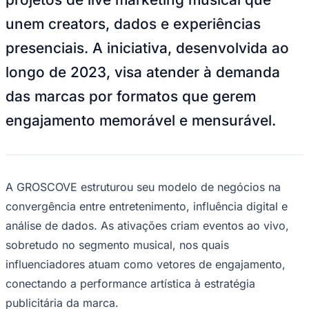
NBA
NFL
unem creators, dados e experiências
Fórmula 1
UFC
presenciais. A iniciativa, desenvolvida ao
Tênis (ATP)
MLB
longo de 2023, visa atender à demanda
NHL
Atletismo
das marcas por formatos que gerem
Vôlei
NBB
engajamento memorável e mensurável.
Competições de Futebol
Brasileirão Série A
Brasileirão Série B
A GROSCOVE estruturou seu modelo de negócios na
Paulistão
Copa do Brasil
convergência entre entretenimento, influência digital e
Libertadores
análise de dados. As ativações criam eventos ao vivo,
Sul-Americana
Copa América
sobretudo no segmento musical, nos quais
Champions League
influenciadores atuam como vetores de engajamento,
Premier League
La Liga
conectando a performance artística à estratégia
Bundesliga
Mundial 2026
publicitária da marca.