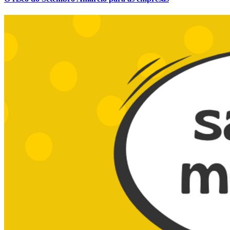
Atlético-MG