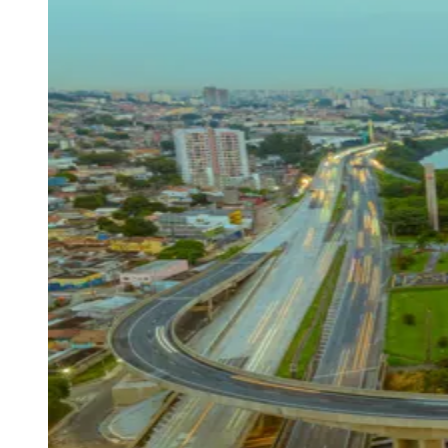
Resultados das Loterias
Esportes ao Vivo
Trânsito em Tempo Real
Clima e Previsão do Tempo
Vagas de Emprego
Portal Pet
Explore Barueri
Guia de Empresas
Publicidade
Anuncie Aqui
Seguir
Geral
2
min de leitura
Feriado de Tiradentes deve levar 1,6
milhão de veículos à Castello Branco
Redação Jornal de Barueri
16 de abril de 2026 às 13:54