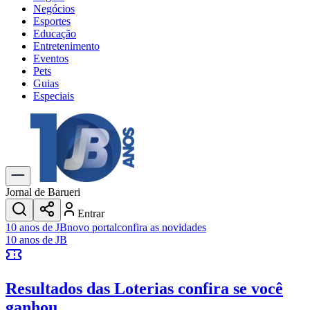
Negócios
Esportes
Educação
Entretenimento
Eventos
Pets
Guias
Especiais
Explore Tudo
Últimas Notícias
Previsão do Tempo
Trânsito e Rotas
Dia a Dia & Lazer
Jornal de Barueri
Transportes
Entrar
Gastronomia
10 anos de JB
novo portal
confira as novidades
Cinema & Shows
10 anos de JB
Jogos
Novo
Para Sua Empresa
Resultados das Loterias
confira se você
Anuncie no Portal
Cadastrar Empresa
ganhou