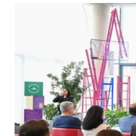
Julio
Jardim Líbano
Jardim Maria Cristina
Jardim Maria Helena
Jardim
Mutinga
Jardim Paraíso
Jardim Paulista
Jardim Reginalice
Jardim São
Luís
Jardim São Pedro
Jardim São Silvestre
Jardim Silveira
Jardim
Tupã
Jardim Tupanci
Mutinga
Nova Aldeinha
Osasco
Parque dos
Camargos
Parque Imperial
Parque Santa Luzia
Parque Viana
Pirapora
do Bom Jesus
Recanto Phrynéa
Santana de
Parnaíba
Silveira
Tamboré
Vale do Sol
Vila Barros
Vila Boa Vista
Vila
do Conde
Vila Engenho Novo
Vila Márcia
Vila Nossa Sra. da
Escada
Vila Porto
Votupoca
Para Sua Empresa
Anuncie no Portal
Guia de Empresas
Divulgar Vagas
Novo
Publicidade Legal
Negócios Regionais
Turismo
Segurança Regional
Hospitais Estaduais
Parques & Represas
Cidades da Região
Santana de Parnaíba
Osasco
Carapicuíba
Jandira
Itapevi
Cotia
Pirapora
do Bom Jesus
Araçariguama
Cajamar
Caieiras
Franco da