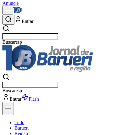
Anuncie
Entrar
Buscar
notíci
Buscar
notíci
Entrar
Explorar
Tudo
Barueri
Região