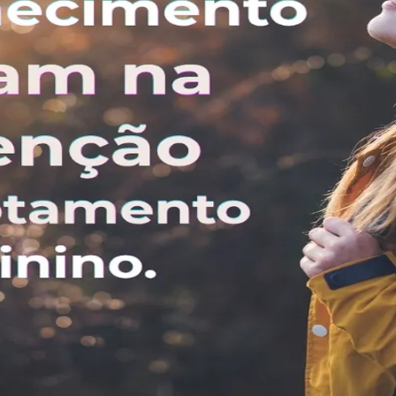
lação
 o
banho de floresta
(Shinrin-yoku).
Um estudo publi
redução do estresse e na regulação emocional.
um esforço, é um retorno. A experiência na naturez
história", detalha a idealizadora do projeto.
Corinthians
s à identificação de padrões inconscientes, incluin
r é a técnica do Tantra para Mulheres, focada na int
dica resultados positivos diretos na autorregulação 