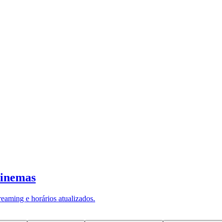
lidado como uma das principais preocu
ção Mundial da Saúde (OMS)
, mais de
esproporcionalmente afetadas, apresen
adros de ansiedade e depressão.
da Saúde (OPAS)
reforça que a depressão é signific
mentos do
McKinsey Health Institute
, que destacam 
sociada à tentativa de sustentar múltiplos papéis s