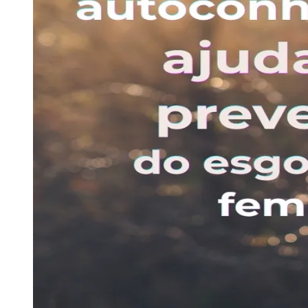
Natureza e corpo como ferramentas de regu
Entre as práticas utilizadas na imersão, destaca-se
benefícios da imersão em ambientes florestais na 
"Nos demos conta de que o autoconhecimento não é 
para casa depois de anos viajando dentro da própria 
A condução integra abordagens terapêuticas voltada
arteterapia e conscientização corporal. Outro pila
sobre práticas focadas no corpo e na consciência in
Sobre a especialista Luciana Zanon