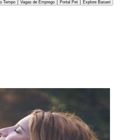
 atuação focada no universo feminino, conduzirá a
irão Pires (SP). Criado há mais de uma década e
unda e reconexão emocional.
undo a teoria defendida pela psiquiatra e
autora
imento, validam experiências internas e
passam a se reconhecer em um campo comum. Isso