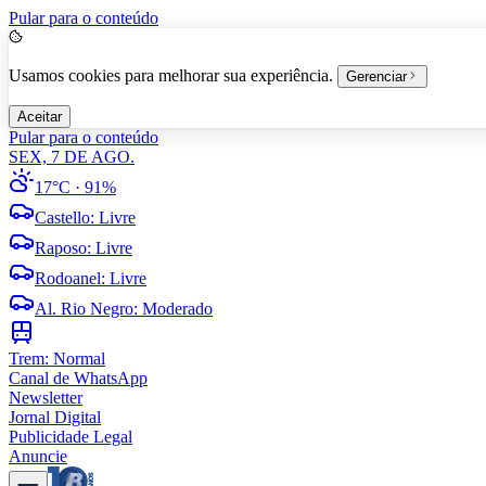
Pular para o conteúdo
Usamos cookies para melhorar sua experiência.
Gerenciar
Aceitar
Pular para o conteúdo
SEX, 7 DE AGO.
17°C
· 91%
Castello
:
Livre
Raposo
:
Livre
Rodoanel
:
Livre
Al. Rio Negro
:
Moderado
Trem:
Normal
Canal de WhatsApp
Newsletter
Jornal Digital
Publicidade Legal
Anuncie