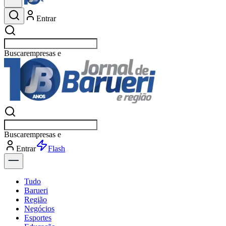
Entrar
Buscar
esportes
Buscar
esportes
Entrar
Flash
Tudo
Barueri
Região
Negócios
Esportes