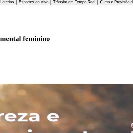
loga Luciana Zanon da Silva, com mais de 20 anos de
eF)
, entre os dias 22 e 24 de maio de 2026, em Ribe
ortugal, o projeto propõe um espaço de pausa prof
de espaços seguros de escuta, sem julgamento. Seg
culo
, esses encontros favorecem o senso de pertenc
eres deixam de se perceber como casos isolados e 
", analisa Luciana Zanon.