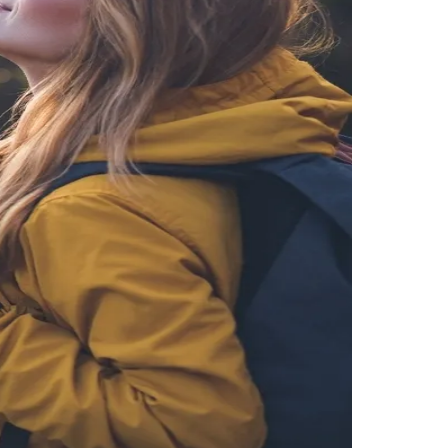
cado no periódico científico MDPI
comprova os
a permite reorganizar a escuta interna. É voltar
Palmeiras
do dinâmicas de dessensibilização biográfica,
egração corpo-consciência. Esse tipo de pesquisa
e na resiliência mental.