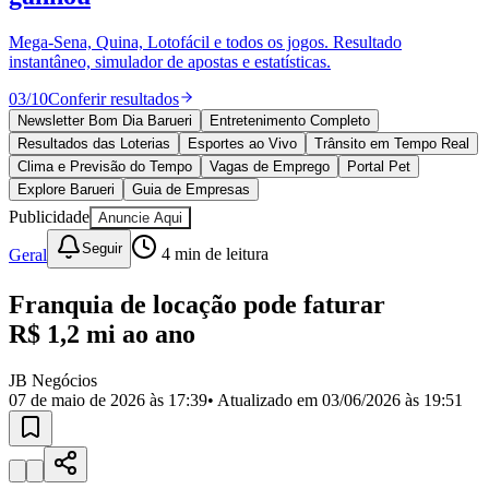
Divulgar Vagas
Novo
Publicidade Legal
Mega-Sena, Quina, Lotofácil e todos os jogos. Resultado
instantâneo, simulador de apostas e estatísticas.
Política
Eleições
03
/
10
Conferir resultados
Esportes
Saúde
Newsletter Bom Dia Barueri
Entretenimento Completo
Segurança
Resultados das Loterias
Esportes ao Vivo
Trânsito em Tempo Real
Cultura
Clima e Previsão do Tempo
Vagas de Emprego
Portal Pet
Meio Ambiente
Explore Barueri
Guia de Empresas
Obras
Publicidade
Anuncie Aqui
Educação
Seguir
Geral
4
min de leitura
Bairros de Barueri
Franquia de locação pode faturar
Selecione sua região
Para notícias da sua região
R$ 1,2 mi ao ano
Aldeia
Aldeia da Serra
Aldeia de Barueri
Alphaville
Bairro
Jubran
Belval
Bethaville
Boa
JB Negócios
Vista
Califórnia
Carapicuíba
Centro
Chácaras Marco
Cidades da
07 de maio de 2026 às 17:39
• Atualizado em
03/06/2026 às 19:51
Região
Cotia
Cruz Preta
Engenho Novo
Fazenda
Militar
Itapevi
Jandira
Jardim Audir
Jardim Belval
Jardim
Califórnia
Jardim dos Altos
Jardim dos Camargos
Jardim
Esperança
Jardim Graziela
Jardim Iracema
Jardim Itaquiti
Jardim