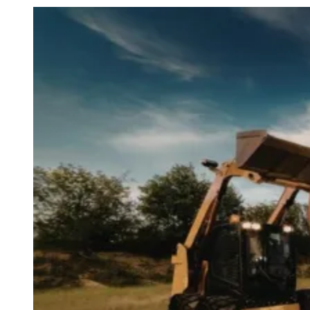
Julio
Jardim Líbano
Jardim Maria Cristina
Jardim Maria Helena
Jardim
Mutinga
Jardim Paraíso
Jardim Paulista
Jardim Reginalice
Jardim São
Luís
Jardim São Pedro
Jardim São Silvestre
Jardim Silveira
Jardim
Tupã
Jardim Tupanci
Mutinga
Nova Aldeinha
Osasco
Parque dos
Camargos
Parque Imperial
Parque Santa Luzia
Parque Viana
Pirapora
do Bom Jesus
Recanto Phrynéa
Santana de
Parnaíba
Silveira
Tamboré
Vale do Sol
Vila Barros
Vila Boa Vista
Vila
do Conde
Vila Engenho Novo
Vila Márcia
Vila Nossa Sra. da
Escada
Vila Porto
Votupoca
Para Sua Empresa
Anuncie no Portal
Guia de Empresas
Divulgar Vagas
Novo
Publicidade Legal
Negócios Regionais
Turismo
Segurança Regional
Hospitais Estaduais
Parques & Represas
Cidades da Região
Santana de Parnaíba
Osasco
Carapicuíba
Jandira
Itapevi
Cotia
Pirapora
do Bom Jesus
Araçariguama
Cajamar
Caieiras
Franco da