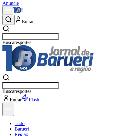
Anuncie
Entrar
Buscar
política
Buscar
política
Entrar
Explorar
Tudo
Barueri
Região