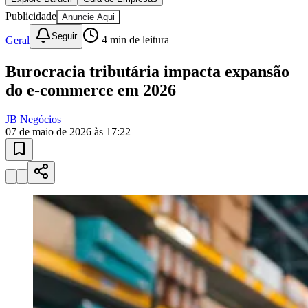
Juventude
10 anos de JB
novo portal
confira as novidades
10 anos de JB
Esportes ao Vivo
placares e tabelas
atualizadas
Paulistão, Brasileirão, Champions League e mais. Placar em tempo
real, classificação e notícias esportivas.
04
/
10
Acompanhar jogos
Newsletter Bom Dia Barueri
Entretenimento Completo
Resultados das Loterias
Esportes ao Vivo
Trânsito em Tempo Real
Clima e Previsão do Tempo
Vagas de Emprego
Portal Pet
Explore Barueri
Guia de Empresas