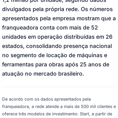
NBA
NFL
divulgados pela própria rede. Os números
Fórmula 1
UFC
apresentados pela empresa mostram que a
Tênis (ATP)
MLB
franqueadora conta com mais de 52
NHL
Atletismo
unidades em operação distribuídas em 26
Vôlei
NBB
estados, consolidando presença nacional
Competições de Futebol
no segmento de locação de máquinas e
Brasileirão Série A
ferramentas para obras após 25 anos de
Brasileirão Série B
Paulistão
atuação no mercado brasileiro.
Copa do Brasil
Libertadores
Sul-Americana
Copa América
Champions League
De acordo com os dados apresentados pela
Premier League
La Liga
franqueadora, a rede atende a mais de 500 mil clientes e
Bundesliga
oferece três modelos de investimento: Start, a partir de
Mundial 2026