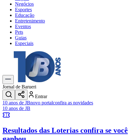
Negócios
Esportes
Educação
Entretenimento
Eventos
Pets
Guias
Especiais
Explore Tudo
Últimas Notícias
Previsão do Tempo
Trânsito e Rotas
Dia a Dia & Lazer
Jornal de Barueri
Transportes
Entrar
Gastronomia
10 anos de JB
novo portal
confira as novidades
Cinema & Shows
10 anos de JB
Jogos
Novo
Para Sua Empresa
Resultados das Loterias
confira se você
Anuncie no Portal
Cadastrar Empresa
ganhou