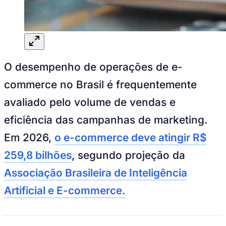
Goiás