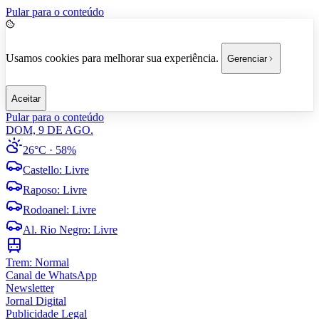
Pular para o conteúdo
Usamos cookies para melhorar sua experiência.
Gerenciar
Aceitar
Pular para o conteúdo
DOM, 9 DE AGO.
26°C
· 58%
Castello
:
Livre
Raposo
:
Livre
Rodoanel
:
Livre
Al. Rio Negro
:
Livre
Trem:
Normal
Canal de WhatsApp
Newsletter
Jornal Digital
Publicidade Legal