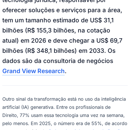
NBA
NFL
oferecer soluções e serviços para a área,
Fórmula 1
UFC
tem um tamanho estimado de US$ 31,1
Tênis (ATP)
MLB
bilhões (R$ 155,3 bilhões, na cotação
NHL
Atletismo
atual) em 2026 e deve chegar a US$ 69,7
Vôlei
NBB
bilhões (R$ 348,1 bilhões) em 2033. Os
Competições de Futebol
dados são da consultoria de negócios
Brasileirão Série A
Grand View Research
.
Brasileirão Série B
Paulistão
Copa do Brasil
Libertadores
Sul-Americana
Outro sinal da transformação está no uso da inteligência
Copa América
Champions League
artificial (IA) generativa. Entre os profissionais de
Premier League
Direito, 77% usam essa tecnologia uma vez na semana,
La Liga
Bundesliga
pelo menos. Em 2025, o número era de 55%, de acordo
Mundial 2026