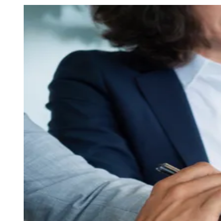
Julio
Jardim Líbano
Jardim Maria Cristina
Jardim Maria Helena
Jardim
Mutinga
Jardim Paraíso
Jardim Paulista
Jardim Reginalice
Jardim São
Luís
Jardim São Pedro
Jardim São Silvestre
Jardim Silveira
Jardim
Tupã
Jardim Tupanci
Mutinga
Nova Aldeinha
Osasco
Parque dos
Camargos
Parque Imperial
Parque Santa Luzia
Parque Viana
Pirapora
do Bom Jesus
Recanto Phrynéa
Santana de
Parnaíba
Silveira
Tamboré
Vale do Sol
Vila Barros
Vila Boa Vista
Vila
do Conde
Vila Engenho Novo
Vila Márcia
Vila Nossa Sra. da
Escada
Vila Porto
Votupoca
Para Sua Empresa
Anuncie no Portal
Guia de Empresas
Divulgar Vagas
Novo
Publicidade Legal
Negócios Regionais
Turismo
Segurança Regional
Hospitais Estaduais
Parques & Represas
Cidades da Região
Santana de Parnaíba
Osasco
Carapicuíba
Jandira
Itapevi
Cotia
Pirapora
do Bom Jesus
Araçariguama
Cajamar
Caieiras
Franco da