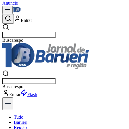
Anuncie
Entrar
Buscar
políti
Buscar
políti
Entrar
Explorar
Tudo
Barueri
Região