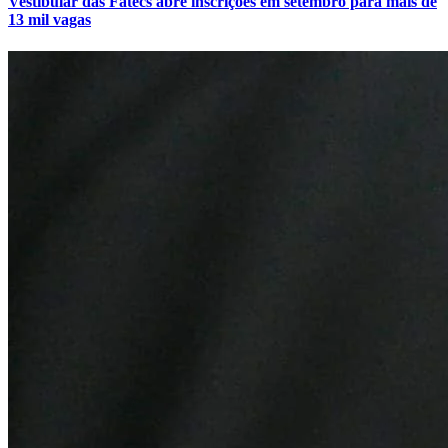
Vestibular das Fatecs abre inscrições em setembro para mais de
13 mil vagas
Vitória