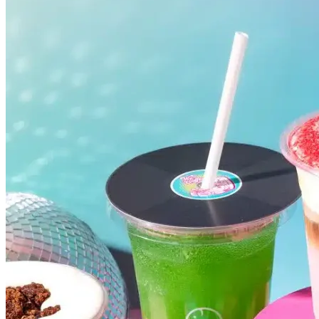
Atlético-MG