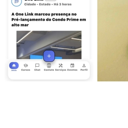
Goiás