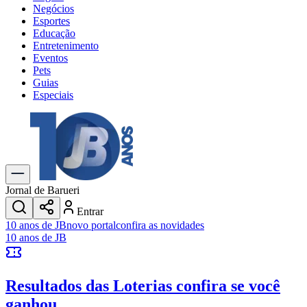
Negócios
Esportes
Educação
Entretenimento
Eventos
Pets
Guias
Especiais
Explore Tudo
Últimas Notícias
Previsão do Tempo
Trânsito e Rotas
Dia a Dia & Lazer
Jornal de Barueri
Transportes
Entrar
Gastronomia
10 anos de JB
novo portal
confira as novidades
Cinema & Shows
10 anos de JB
Jogos
Novo
Para Sua Empresa
Resultados das Loterias
confira se você
Anuncie no Portal
Cadastrar Empresa
ganhou