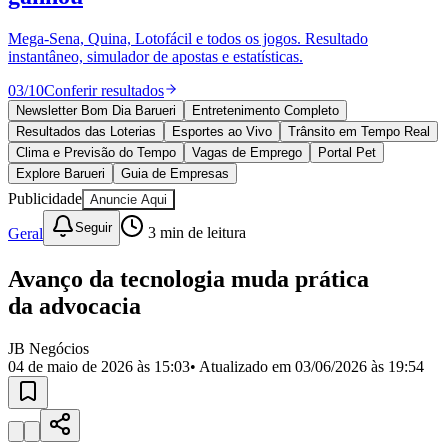
Divulgar Vagas
Novo
Publicidade Legal
Mega-Sena, Quina, Lotofácil e todos os jogos. Resultado
instantâneo, simulador de apostas e estatísticas.
Política
Eleições
03
/
10
Conferir resultados
Esportes
Saúde
Newsletter Bom Dia Barueri
Entretenimento Completo
Segurança
Resultados das Loterias
Esportes ao Vivo
Trânsito em Tempo Real
Cultura
Clima e Previsão do Tempo
Vagas de Emprego
Portal Pet
Meio Ambiente
Explore Barueri
Guia de Empresas
Obras
Publicidade
Anuncie Aqui
Educação
Seguir
Geral
3
min de leitura
Bairros de Barueri
Avanço da tecnologia muda prática
Selecione sua região
Para notícias da sua região
da advocacia
Aldeia
Aldeia da Serra
Aldeia de Barueri
Alphaville
Bairro
Jubran
Belval
Bethaville
Boa
JB Negócios
Vista
Califórnia
Carapicuíba
Centro
Chácaras Marco
Cidades da
04 de maio de 2026 às 15:03
• Atualizado em
03/06/2026 às 19:54
Região
Cotia
Cruz Preta
Engenho Novo
Fazenda
Militar
Itapevi
Jandira
Jardim Audir
Jardim Belval
Jardim
Califórnia
Jardim dos Altos
Jardim dos Camargos
Jardim
Esperança
Jardim Graziela
Jardim Iracema
Jardim Itaquiti
Jardim