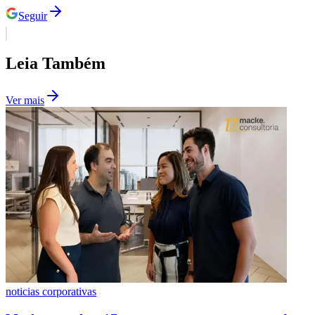
Fluminense
Seguir
Leia Também
Ver mais
noticias corporativas