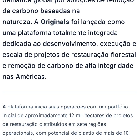
NBA
NFL
de carbono baseadas na
Fórmula 1
UFC
natureza. A
Originals
foi lançada como
Tênis (ATP)
MLB
uma plataforma totalmente integrada
NHL
Atletismo
dedicada ao desenvolvimento, execução e
Vôlei
NBB
escala de projetos de restauração florestal
Competições de Futebol
e remoção de carbono de alta integridade
Brasileirão Série A
nas Américas.
Brasileirão Série B
Paulistão
Copa do Brasil
Libertadores
Sul-Americana
A plataforma inicia suas operações com um portfólio
Copa América
Champions League
inicial de aproximadamente 12 mil hectares de projetos
Premier League
de restauração distribuídos em sete regiões
La Liga
Bundesliga
operacionais, com potencial de plantio de mais de 10
Mundial 2026