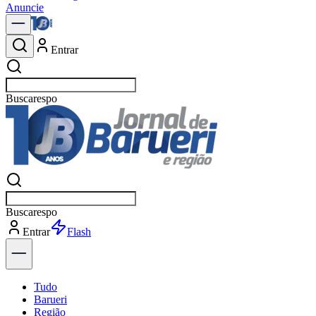
Anuncie
Entrar
Buscar
n
Buscar
n
Entrar
Explorar
Tudo
Barueri
Região