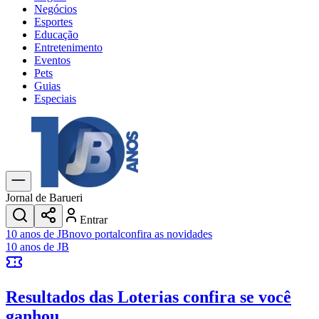
Negócios
Esportes
Educação
Entretenimento
Eventos
Pets
Guias
Especiais
Explore Tudo
Últimas Notícias
Previsão do Tempo
Trânsito e Rotas
Dia a Dia & Lazer
Jornal de Barueri
Transportes
Entrar
Gastronomia
10 anos de JB
novo portal
confira as novidades
Cinema & Shows
10 anos de JB
Jogos
Novo
Para Sua Empresa
Resultados das Loterias
confira se você
Anuncie no Portal
Cadastrar Empresa
ganhou