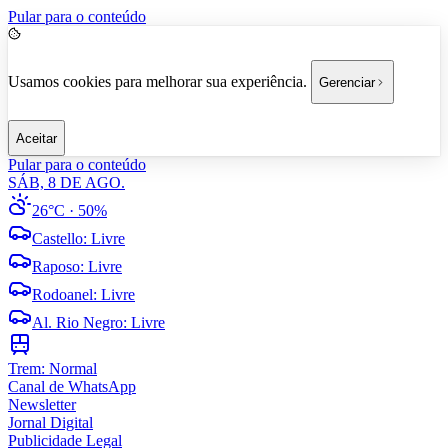
Pular para o conteúdo
Usamos cookies para melhorar sua experiência.
Gerenciar
Aceitar
Pular para o conteúdo
SÁB, 8 DE AGO.
26°C
· 50%
Castello
:
Livre
Raposo
:
Livre
Rodoanel
:
Livre
Al. Rio Negro
:
Livre
Trem:
Normal
Canal de WhatsApp
Newsletter
Jornal Digital
Publicidade Legal