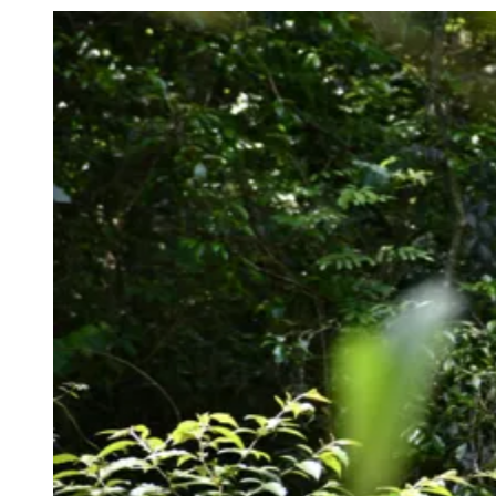
Julio
Jardim Líbano
Jardim Maria Cristina
Jardim Maria Helena
Jardim
Mutinga
Jardim Paraíso
Jardim Paulista
Jardim Reginalice
Jardim São
Luís
Jardim São Pedro
Jardim São Silvestre
Jardim Silveira
Jardim
Tupã
Jardim Tupanci
Mutinga
Nova Aldeinha
Osasco
Parque dos
Camargos
Parque Imperial
Parque Santa Luzia
Parque Viana
Pirapora
do Bom Jesus
Recanto Phrynéa
Santana de
Parnaíba
Silveira
Tamboré
Vale do Sol
Vila Barros
Vila Boa Vista
Vila
do Conde
Vila Engenho Novo
Vila Márcia
Vila Nossa Sra. da
Escada
Vila Porto
Votupoca
Para Sua Empresa
Anuncie no Portal
Guia de Empresas
Divulgar Vagas
Novo
Publicidade Legal
Negócios Regionais
Turismo
Segurança Regional
Hospitais Estaduais
Parques & Represas
Cidades da Região
Santana de Parnaíba
Osasco
Carapicuíba
Jandira
Itapevi
Cotia
Pirapora
do Bom Jesus
Araçariguama
Cajamar
Caieiras
Franco da