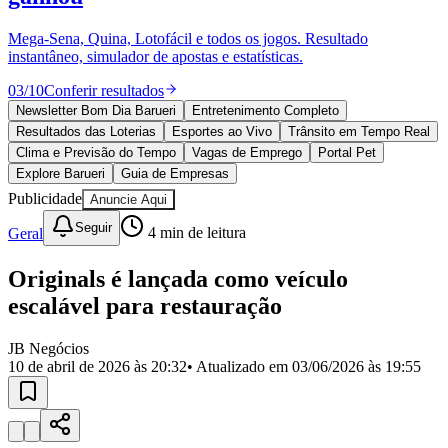
Divulgar Vagas
Novo
Publicidade Legal
Mega-Sena, Quina, Lotofácil e todos os jogos. Resultado
instantâneo, simulador de apostas e estatísticas.
Política
Eleições
03
/
10
Conferir resultados
Esportes
Saúde
Newsletter Bom Dia Barueri
Entretenimento Completo
Segurança
Resultados das Loterias
Esportes ao Vivo
Trânsito em Tempo Real
Cultura
Clima e Previsão do Tempo
Vagas de Emprego
Portal Pet
Meio Ambiente
Explore Barueri
Guia de Empresas
Obras
Publicidade
Anuncie Aqui
Educação
Seguir
Geral
4
min de leitura
Bairros de Barueri
Originals é lançada como veículo
Selecione sua região
Para notícias da sua região
escalável para restauração
Aldeia
Aldeia da Serra
Aldeia de Barueri
Alphaville
Bairro
Jubran
Belval
Bethaville
Boa
JB Negócios
Vista
Califórnia
Carapicuíba
Centro
Chácaras Marco
Cidades da
10 de abril de 2026 às 20:32
• Atualizado em
03/06/2026 às 19:55
Região
Cotia
Cruz Preta
Engenho Novo
Fazenda
Militar
Itapevi
Jandira
Jardim Audir
Jardim Belval
Jardim
Califórnia
Jardim dos Altos
Jardim dos Camargos
Jardim
Esperança
Jardim Graziela
Jardim Iracema
Jardim Itaquiti
Jardim