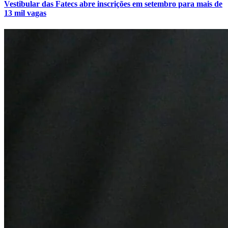
Vestibular das Fatecs abre inscrições em setembro para mais de
13 mil vagas
Atlético-MG