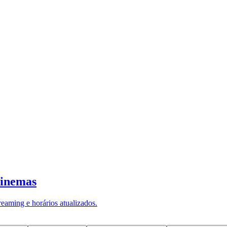
— startup brasileira da vertical climát
aga, em Portugal, iniciativa reconheci
to internacional. O evento reuniu funda
ois dias de atividades intensivas vol
conduzidos por profissionais de referência no mer
al; Bruno Fernandes, CEO e founder da PluggableAI;