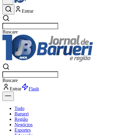
Entrar
Buscar
esportes
Buscar
esportes
Entrar
Flash
Tudo
Barueri
Região
Negócios
Esportes