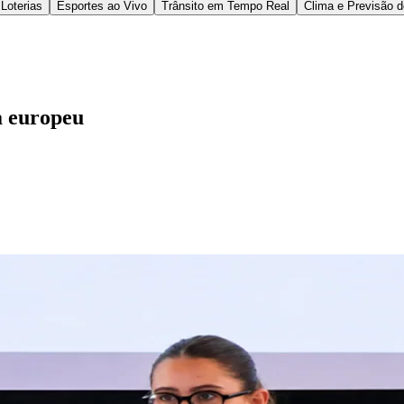
alde-Cela, founder e CTO da RUBYnanomed. As disc
ustentável e estratégias de escala em ambientes in
 práticas aplicáveis ao contexto real de empresas
 mercados. O ambiente favoreceu a troca de experiê
nternacionalização de soluções tecnológicas.
ento da estratégia de expansão de uma plataforma b
sa tem como foco apoiar organizações na mensuraç
desafios dentro das agendas de sustentabilidade co
na consolidação de seu posicionamento fora do país
os principais hubs de inovação da Europa sinaliza 
áveis e baseadas em dados para a agenda ESG.