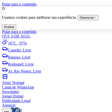
Pular para o conteúdo
Usamos cookies para melhorar sua experiência.
Gerenciar
Aceitar
Pular para o conteúdo
QUI, 6 DE AGO.
16°C
· 97%
Castello
:
Livre
Raposo
:
Livre
Rodoanel
:
Livre
Al. Rio Negro
:
Livre
Trem:
Normal
Canal de WhatsApp
Newsletter
Jornal Digital
Publicidade Legal
Anuncie