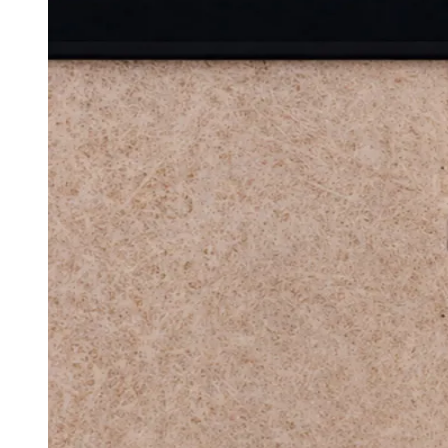
Sobre a Ecomilhas
A Ecomilhas é uma plataforma brasileira de tecnol
colaboradores, classificadas como Escopo 3.7. A p
tratado com estimativas, em dados estruturados e ut
Por meio da coleta de informações de mobilidade e 
esses dados em indicadores que podem ser acompa
operações e para a incorporação do tema nas rotin
A solução também dialoga com o engajamento dos
prática, isso contribui para que o tema deixe de s
Com atuação no Brasil e em processo de expansão i