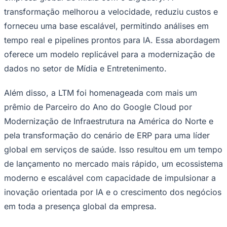
mundo, anunciou hoje que recebeu dois
prêmios de Parceiro do Ano do Google
Cloud em 2026. A LTM ​​está sendo
Juventude
reconhecida por suas conquistas no
ecossistema do Google Cloud, ajudando
clientes em comum a impulsionar
transformações em nuvem escaláveis ​​e de
alto impacto.
A LTM ​​conquistou o prêmio de Parceiro do Ano do
Google Cloud na categoria Mídia e Entretenimento por
modernizar o complexo conjunto de dados de uma
empresa global de mídia com o BigQuery. A