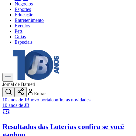
Negócios
Esportes
Educação
Entretenimento
Eventos
Pets
Guias
Especiais
Explore Tudo
Últimas Notícias
Previsão do Tempo
Trânsito e Rotas
Dia a Dia & Lazer
Jornal de Barueri
Transportes
Entrar
Gastronomia
10 anos de JB
novo portal
confira as novidades
Cinema & Shows
10 anos de JB
Jogos
Novo
Para Sua Empresa
Resultados das Loterias
confira se você
Anuncie no Portal
Cadastrar Empresa
ganhou