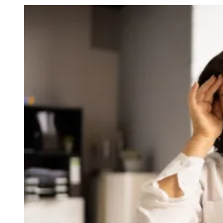
Julio
Jardim Líbano
Jardim Maria Cristina
Jardim Maria Helena
Jardim
Mutinga
Jardim Paraíso
Jardim Paulista
Jardim Reginalice
Jardim São
Luís
Jardim São Pedro
Jardim São Silvestre
Jardim Silveira
Jardim
Tupã
Jardim Tupanci
Mutinga
Nova Aldeinha
Osasco
Parque dos
Camargos
Parque Imperial
Parque Santa Luzia
Parque Viana
Pirapora
do Bom Jesus
Recanto Phrynéa
Santana de
Parnaíba
Silveira
Tamboré
Vale do Sol
Vila Barros
Vila Boa Vista
Vila
do Conde
Vila Engenho Novo
Vila Márcia
Vila Nossa Sra. da
Escada
Vila Porto
Votupoca
Para Sua Empresa
Anuncie no Portal
Guia de Empresas
Divulgar Vagas
Novo
Publicidade Legal
Negócios Regionais
Turismo
Segurança Regional
Hospitais Estaduais
Parques & Represas
Cidades da Região
Santana de Parnaíba
Osasco
Carapicuíba
Jandira
Itapevi
Cotia
Pirapora
do Bom Jesus
Araçariguama
Cajamar
Caieiras
Franco da