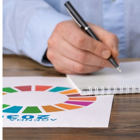
Atlético-MG