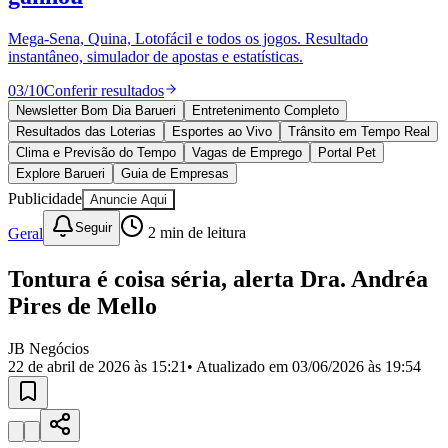
Divulgar Vagas
Novo
Publicidade Legal
Mega-Sena, Quina, Lotofácil e todos os jogos. Resultado
instantâneo, simulador de apostas e estatísticas.
Política
Eleições
03
/
10
Conferir resultados
Esportes
Saúde
Newsletter Bom Dia Barueri
Entretenimento Completo
Segurança
Resultados das Loterias
Esportes ao Vivo
Trânsito em Tempo Real
Cultura
Clima e Previsão do Tempo
Vagas de Emprego
Portal Pet
Meio Ambiente
Explore Barueri
Guia de Empresas
Obras
Publicidade
Anuncie Aqui
Educação
Seguir
Geral
2
min de leitura
Bairros de Barueri
Tontura é coisa séria, alerta Dra. Andréa
Selecione sua região
Para notícias da sua região
Pires de Mello
Aldeia
Aldeia da Serra
Aldeia de Barueri
Alphaville
Bairro
Jubran
Belval
Bethaville
Boa
JB Negócios
Vista
Califórnia
Carapicuíba
Centro
Chácaras Marco
Cidades da
22 de abril de 2026 às 15:21
• Atualizado em
03/06/2026 às 19:54
Região
Cotia
Cruz Preta
Engenho Novo
Fazenda
Militar
Itapevi
Jandira
Jardim Audir
Jardim Belval
Jardim
Califórnia
Jardim dos Altos
Jardim dos Camargos
Jardim
Esperança
Jardim Graziela
Jardim Iracema
Jardim Itaquiti
Jardim