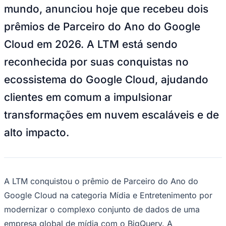
Sport
04
/
10
Acompanhar jogos
Newsletter Bom Dia Barueri
Entretenimento Completo
Resultados das Loterias
Esportes ao Vivo
Trânsito em Tempo Real
Clima e Previsão do Tempo
Vagas de Emprego
Portal Pet
Explore Barueri
Guia de Empresas
Publicidade
Anuncie Aqui
Seguir
Geral
3
min de leitura
LTM conquista dois prêmios de Parceiro
do Ano do Google Cloud em 2026
JB Negócios
22 de abril de 2026 às 15:11
A
LTM
, parceira de Criatividade
Empresarial das maiores empresas do