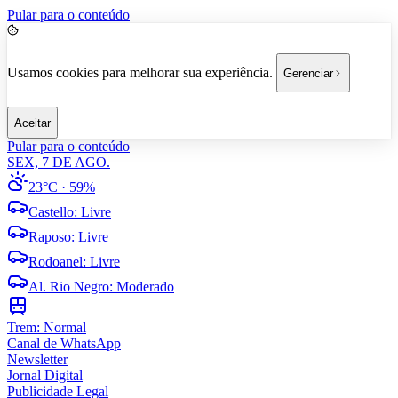
Pular para o conteúdo
Usamos cookies para melhorar sua experiência.
Gerenciar
Aceitar
Pular para o conteúdo
SEX, 7 DE AGO.
23°C
· 59%
Castello
:
Livre
Raposo
:
Livre
Rodoanel
:
Livre
Al. Rio Negro
:
Moderado
Trem:
Normal
Canal de WhatsApp
Newsletter
Jornal Digital
Publicidade Legal