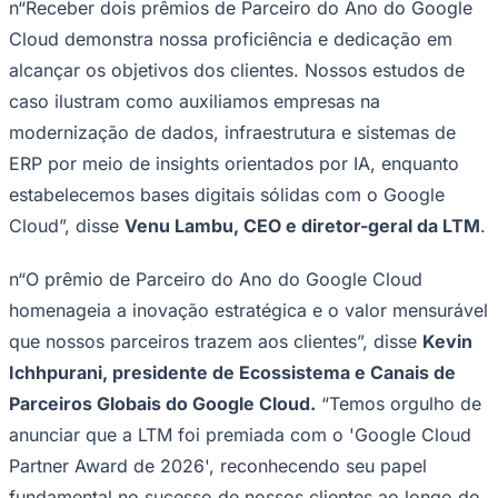
transformação melhorou a velocidade, reduziu custos e
forneceu uma base escalável, permitindo análises em
tempo real e pipelines prontos para IA. Essa abordagem
oferece um modelo replicável para a modernização de
dados no setor de Mídia e Entretenimento.
Ceará
Além disso, a LTM foi homenageada com mais um
prêmio de Parceiro do Ano do Google Cloud por
Modernização de Infraestrutura na América do Norte e
pela transformação do cenário de ERP para uma líder
global em serviços de saúde. Isso resultou em um tempo
de lançamento no mercado mais rápido, um ecossistema
moderno e escalável com capacidade de impulsionar a
inovação orientada por IA e o crescimento dos negócios
em toda a presença global da empresa.
n“Receber dois prêmios de Parceiro do Ano do Google