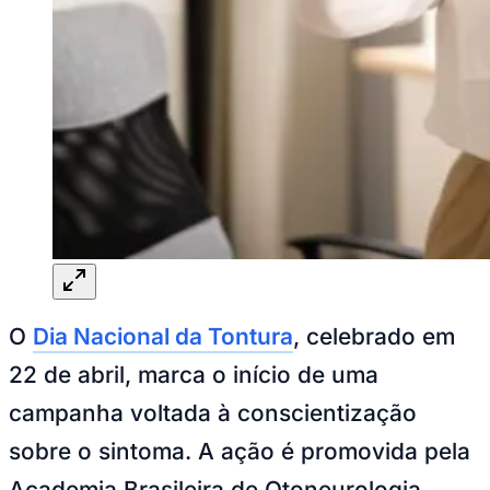
Rocha
Francisco Morato
Taboão da Serra
Embu das Artes
São Roque
Para Sua Empresa
Anuncie Regional
Guia de Empresas
Vagas na Região
Novo
Hub de Negócios
Guia Comercial
Selo Verificado
Portal Educacional
Agenda de Vestibulares
Vagas de Emprego
Concursos
Panorama Econômico
Panorama Econômico
O
Dia Nacional da Tontura
, celebrado em
Para Sua Empresa
22 de abril, marca o início de uma
Anuncie no Portal
campanha voltada à conscientização
Verificar Empresa
Novo
Anunciar Vagas
Novo
sobre o sintoma. A ação é promovida pela
Publicidade Legal
Academia Brasileira de Otoneurologia