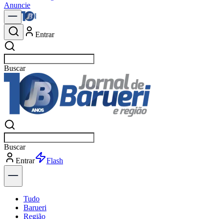
Anuncie
Entrar
Buscar
no
Buscar
no
Entrar
Explorar
Tudo
Barueri
Região