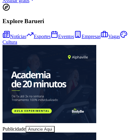
Assinar grátis
Explore Barueri
Notícias
Esportes
Eventos
Empresas
Vagas
Cultura
Bragantino
Publicidade
Anuncie Aqui