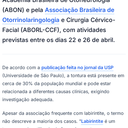
NBA
NFL
(ABON) e pela
Associação Brasileira de
Fórmula 1
UFC
Otorrinolaringologia
e Cirurgia Cérvico-
Tênis (ATP)
MLB
Facial (ABORL-CCF), com atividades
NHL
Atletismo
previstas entre os dias 22 e 26 de abril.
Vôlei
NBB
Competições de Futebol
De acordo com a
publicação feita no jornal da USP
Brasileirão Série A
Brasileirão Série B
(Universidade de São Paulo), a tontura está presente em
Paulistão
cerca de 30% da população mundial e pode estar
Copa do Brasil
Libertadores
relacionada a diferentes causas clínicas, exigindo
Sul-Americana
Copa América
investigação adequada.
Champions League
Premier League
Apesar da associação frequente com labirintite, o termo
La Liga
Bundesliga
não descreve a maioria dos casos. "
Labirintite
é um
Mundial 2026