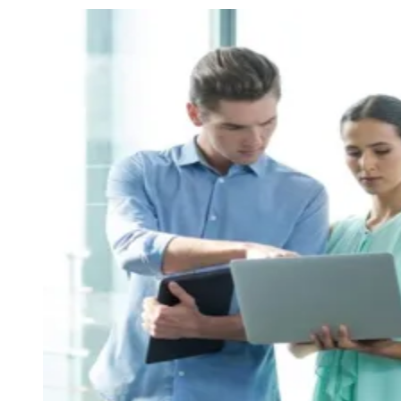
Julio
Jardim Líbano
Jardim Maria Cristina
Jardim Maria Helena
Jardim
Mutinga
Jardim Paraíso
Jardim Paulista
Jardim Reginalice
Jardim São
Luís
Jardim São Pedro
Jardim São Silvestre
Jardim Silveira
Jardim
Tupã
Jardim Tupanci
Mutinga
Nova Aldeinha
Osasco
Parque dos
Camargos
Parque Imperial
Parque Santa Luzia
Parque Viana
Pirapora
do Bom Jesus
Recanto Phrynéa
Santana de
Parnaíba
Silveira
Tamboré
Vale do Sol
Vila Barros
Vila Boa Vista
Vila
do Conde
Vila Engenho Novo
Vila Márcia
Vila Nossa Sra. da
Escada
Vila Porto
Votupoca
Para Sua Empresa
Anuncie no Portal
Guia de Empresas
Divulgar Vagas
Novo
Publicidade Legal
Negócios Regionais
Turismo
Segurança Regional
Hospitais Estaduais
Parques & Represas
Cidades da Região
Santana de Parnaíba
Osasco
Carapicuíba
Jandira
Itapevi
Cotia
Pirapora
do Bom Jesus
Araçariguama
Cajamar
Caieiras
Franco da