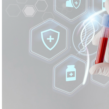
Atlético-MG