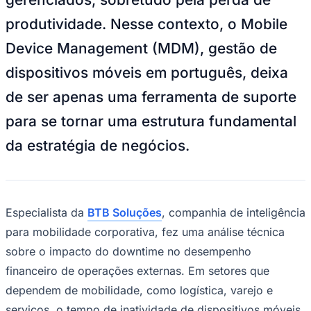
NBA
NFL
produtividade. Nesse contexto, o Mobile
Fórmula 1
UFC
Device Management (MDM), gestão de
Tênis (ATP)
MLB
dispositivos móveis em português, deixa
NHL
Atletismo
de ser apenas uma ferramenta de suporte
Vôlei
NBB
para se tornar uma estrutura fundamental
Competições de Futebol
da estratégia de negócios.
Brasileirão Série A
Brasileirão Série B
Paulistão
Copa do Brasil
Especialista da
BTB Soluções
, companhia de inteligência
Libertadores
Sul-Americana
para mobilidade corporativa, fez uma análise técnica
Copa América
sobre o impacto do downtime no desempenho
Champions League
Premier League
financeiro de operações externas. Em setores que
La Liga
dependem de mobilidade, como logística, varejo e
Bundesliga
Mundial 2026
serviços, o tempo de inatividade de dispositivos móveis