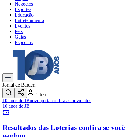
Negócios
Esportes
Educação
Entretenimento
Eventos
Pets
Guias
Especiais
Explore Tudo
Últimas Notícias
Previsão do Tempo
Trânsito e Rotas
Dia a Dia & Lazer
Jornal de Barueri
Transportes
Entrar
Gastronomia
10 anos de JB
novo portal
confira as novidades
Cinema & Shows
10 anos de JB
Jogos
Novo
Para Sua Empresa
Resultados das Loterias
confira se você
Anuncie no Portal
Cadastrar Empresa
ganhou