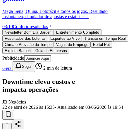
Divulgar Vagas
Novo
Publicidade Legal
Mega-Sena, Quina, Lotofácil e todos os jogos. Resultado
instantâneo, simulador de apostas e estatísticas.
Política
Eleições
03
/
10
Conferir resultados
Esportes
Saúde
Newsletter Bom Dia Barueri
Entretenimento Completo
Segurança
Resultados das Loterias
Esportes ao Vivo
Trânsito em Tempo Real
Cultura
Clima e Previsão do Tempo
Vagas de Emprego
Portal Pet
Meio Ambiente
Explore Barueri
Guia de Empresas
Obras
Publicidade
Anuncie Aqui
Educação
Seguir
Geral
2
min de leitura
Bairros de Barueri
Downtime eleva custos e
Selecione sua região
Para notícias da sua região
impacta operações
Aldeia
Aldeia da Serra
Aldeia de Barueri
Alphaville
Bairro
Jubran
Belval
Bethaville
Boa
JB Negócios
Vista
Califórnia
Carapicuíba
Centro
Chácaras Marco
Cidades da
22 de abril de 2026 às 15:35
• Atualizado em
03/06/2026 às 19:54
Região
Cotia
Cruz Preta
Engenho Novo
Fazenda
Militar
Itapevi
Jandira
Jardim Audir
Jardim Belval
Jardim
Califórnia
Jardim dos Altos
Jardim dos Camargos
Jardim
Esperança
Jardim Graziela
Jardim Iracema
Jardim Itaquiti
Jardim