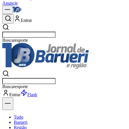
Anuncie
Entrar
Buscar
política
Buscar
política
Entrar
Explorar
Tudo
Barueri
Região