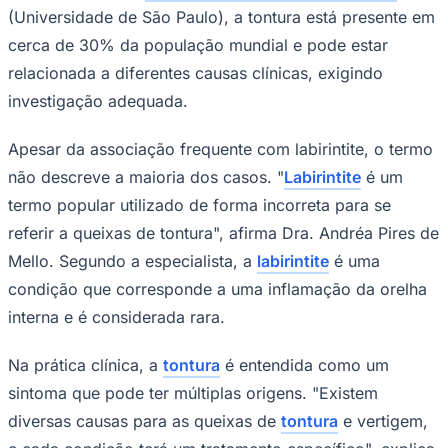
O
Dia Nacional da Tontura
, celebrado em
22 de abril, marca o início de uma
Juventude
campanha voltada à conscientização
sobre o sintoma. A ação é promovida pela
Academia Brasileira de Otoneurologia
(ABON) e pela
Associação Brasileira de
Otorrinolaringologia
e Cirurgia Cérvico-
Facial (ABORL-CCF), com atividades
previstas entre os dias 22 e 26 de abril.
De acordo com a
publicação feita no jornal da USP