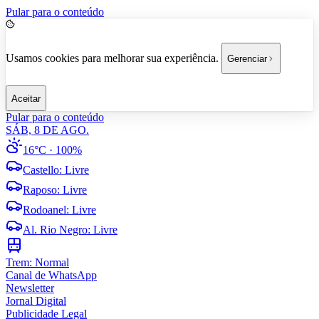
Pular para o conteúdo
Usamos cookies para melhorar sua experiência.
Gerenciar
Aceitar
Pular para o conteúdo
SÁB, 8 DE AGO.
16°C
· 100%
Castello
:
Livre
Raposo
:
Livre
Rodoanel
:
Livre
Al. Rio Negro
:
Livre
Trem:
Normal
Canal de WhatsApp
Newsletter
Jornal Digital
Publicidade Legal