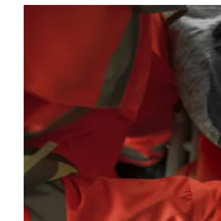
Julio
Jardim Líbano
Jardim Maria Cristina
Jardim Maria Helena
Jardim
Mutinga
Jardim Paraíso
Jardim Paulista
Jardim Reginalice
Jardim São
Luís
Jardim São Pedro
Jardim São Silvestre
Jardim Silveira
Jardim
Tupã
Jardim Tupanci
Mutinga
Nova Aldeinha
Osasco
Parque dos
Camargos
Parque Imperial
Parque Santa Luzia
Parque Viana
Pirapora
do Bom Jesus
Recanto Phrynéa
Santana de
Parnaíba
Silveira
Tamboré
Vale do Sol
Vila Barros
Vila Boa Vista
Vila
do Conde
Vila Engenho Novo
Vila Márcia
Vila Nossa Sra. da
Escada
Vila Porto
Votupoca
Para Sua Empresa
Anuncie no Portal
Guia de Empresas
Divulgar Vagas
Novo
Publicidade Legal
Negócios Regionais
Turismo
Segurança Regional
Hospitais Estaduais
Parques & Represas
Cidades da Região
Santana de Parnaíba
Osasco
Carapicuíba
Jandira
Itapevi
Cotia
Pirapora
do Bom Jesus
Araçariguama
Cajamar
Caieiras
Franco da