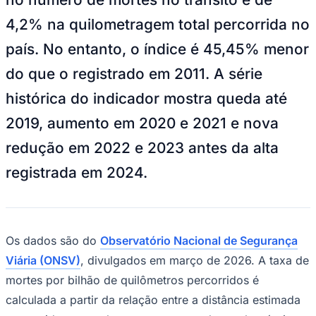
NBA
NFL
4,2% na quilometragem total percorrida no
Fórmula 1
UFC
país. No entanto, o índice é 45,45% menor
Tênis (ATP)
MLB
do que o registrado em 2011. A série
NHL
Atletismo
histórica do indicador mostra queda até
Vôlei
NBB
2019, aumento em 2020 e 2021 e nova
Competições de Futebol
redução em 2022 e 2023 antes da alta
Brasileirão Série A
registrada em 2024.
Brasileirão Série B
Paulistão
Copa do Brasil
Libertadores
Sul-Americana
Os dados são do
Observatório Nacional de Segurança
Copa América
Champions League
Viária (ONSV)
, divulgados em março de 2026. A taxa de
Premier League
mortes por bilhão de quilômetros percorridos é
La Liga
Bundesliga
calculada a partir da relação entre a distância estimada
Mundial 2026