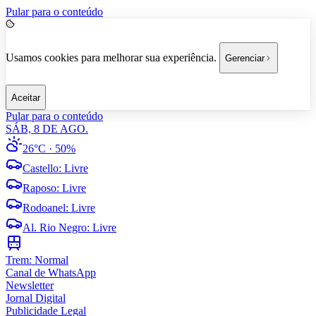
Pular para o conteúdo
Usamos cookies para melhorar sua experiência.
Gerenciar
Aceitar
Pular para o conteúdo
SÁB, 8 DE AGO.
26°C
· 50%
Castello
:
Livre
Raposo
:
Livre
Rodoanel
:
Livre
Al. Rio Negro
:
Livre
Trem:
Normal
Canal de WhatsApp
Newsletter
Jornal Digital
Publicidade Legal