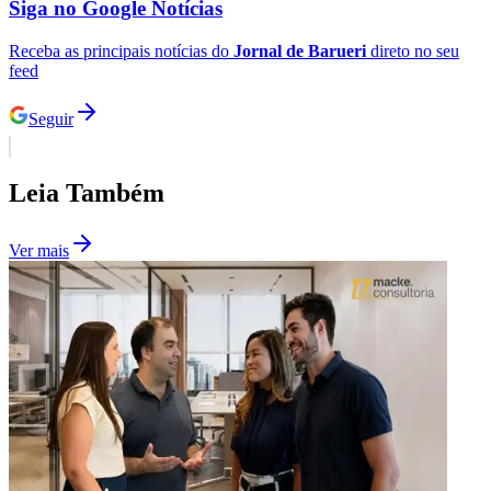
Siga no
Google Notícias
Receba as principais notícias do
Jornal de Barueri
direto no seu
feed
Seguir
Botafogo
Leia Também
Ver mais