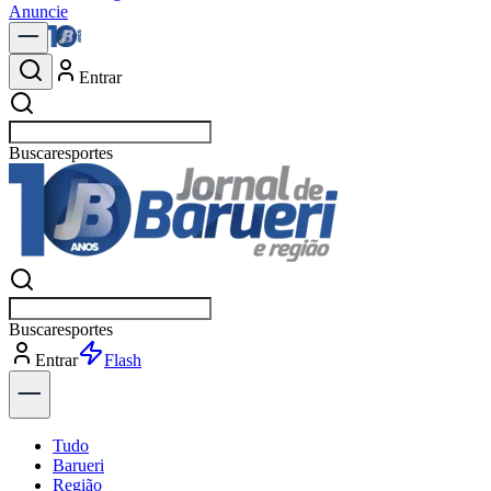
Anuncie
Entrar
Buscar
política
Buscar
política
Entrar
Explorar
Tudo
Barueri
Região