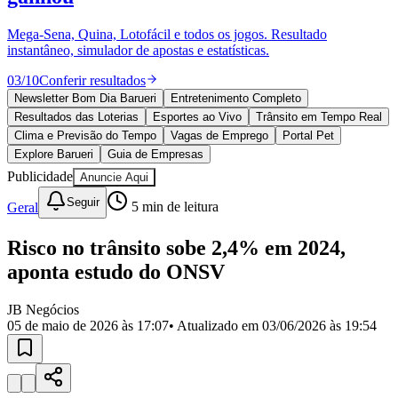
Divulgar Vagas
Novo
Publicidade Legal
Mega-Sena, Quina, Lotofácil e todos os jogos. Resultado
instantâneo, simulador de apostas e estatísticas.
Política
Eleições
03
/
10
Conferir resultados
Esportes
Saúde
Newsletter Bom Dia Barueri
Entretenimento Completo
Segurança
Resultados das Loterias
Esportes ao Vivo
Trânsito em Tempo Real
Cultura
Clima e Previsão do Tempo
Vagas de Emprego
Portal Pet
Meio Ambiente
Explore Barueri
Guia de Empresas
Obras
Publicidade
Anuncie Aqui
Educação
Seguir
Geral
5
min de leitura
Bairros de Barueri
Risco no trânsito sobe 2,4% em 2024,
Selecione sua região
Para notícias da sua região
aponta estudo do ONSV
Aldeia
Aldeia da Serra
Aldeia de Barueri
Alphaville
Bairro
Jubran
Belval
Bethaville
Boa
JB Negócios
Vista
Califórnia
Carapicuíba
Centro
Chácaras Marco
Cidades da
05 de maio de 2026 às 17:07
• Atualizado em
03/06/2026 às 19:54
Região
Cotia
Cruz Preta
Engenho Novo
Fazenda
Militar
Itapevi
Jandira
Jardim Audir
Jardim Belval
Jardim
Califórnia
Jardim dos Altos
Jardim dos Camargos
Jardim
Esperança
Jardim Graziela
Jardim Iracema
Jardim Itaquiti
Jardim