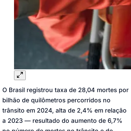
Rocha
Francisco Morato
Taboão da Serra
Embu das Artes
São Roque
Para Sua Empresa
Anuncie Regional
Guia de Empresas
Vagas na Região
Novo
Hub de Negócios
Guia Comercial
Selo Verificado
Portal Educacional
Agenda de Vestibulares
Vagas de Emprego
Concursos
Panorama Econômico
Panorama Econômico
O Brasil registrou taxa de 28,04 mortes por
Para Sua Empresa
bilhão de quilômetros percorridos no
Anuncie no Portal
trânsito em 2024, alta de 2,4% em relação
Verificar Empresa
Novo
Anunciar Vagas
Novo
a 2023 — resultado do aumento de 6,7%
Publicidade Legal
no número de mortes no trânsito e de