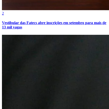
Cruzeiro
2
Vestibular das Fatecs abre inscrições em setembro para mais de
13 mil vagas