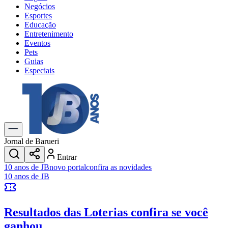
Negócios
Esportes
Educação
Entretenimento
Eventos
Pets
Guias
Especiais
Explore Tudo
Últimas Notícias
Previsão do Tempo
Trânsito e Rotas
Dia a Dia & Lazer
Jornal de Barueri
Transportes
Entrar
Gastronomia
10 anos de JB
novo portal
confira as novidades
Cinema & Shows
10 anos de JB
Jogos
Novo
Para Sua Empresa
Resultados das Loterias
confira se você
Anuncie no Portal
Cadastrar Empresa
ganhou