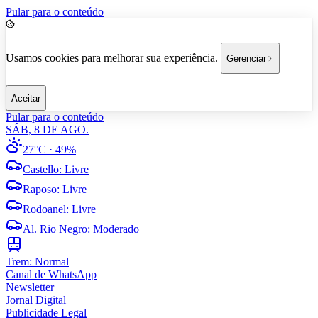
Pular para o conteúdo
Usamos cookies para melhorar sua experiência.
Gerenciar
Aceitar
Pular para o conteúdo
SÁB, 8 DE AGO.
27°C
· 49%
Castello
:
Livre
Raposo
:
Livre
Rodoanel
:
Livre
Al. Rio Negro
:
Moderado
Trem:
Normal
Canal de WhatsApp
Newsletter
Jornal Digital
Publicidade Legal