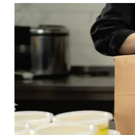
Julio
Jardim Líbano
Jardim Maria Cristina
Jardim Maria Helena
Jardim
Mutinga
Jardim Paraíso
Jardim Paulista
Jardim Reginalice
Jardim São
Luís
Jardim São Pedro
Jardim São Silvestre
Jardim Silveira
Jardim
Tupã
Jardim Tupanci
Mutinga
Nova Aldeinha
Osasco
Parque dos
Camargos
Parque Imperial
Parque Santa Luzia
Parque Viana
Pirapora
do Bom Jesus
Recanto Phrynéa
Santana de
Parnaíba
Silveira
Tamboré
Vale do Sol
Vila Barros
Vila Boa Vista
Vila
do Conde
Vila Engenho Novo
Vila Márcia
Vila Nossa Sra. da
Escada
Vila Porto
Votupoca
Para Sua Empresa
Anuncie no Portal
Guia de Empresas
Divulgar Vagas
Novo
Publicidade Legal
Negócios Regionais
Turismo
Segurança Regional
Hospitais Estaduais
Parques & Represas
Cidades da Região
Santana de Parnaíba
Osasco
Carapicuíba
Jandira
Itapevi
Cotia
Pirapora
do Bom Jesus
Araçariguama
Cajamar
Caieiras
Franco da