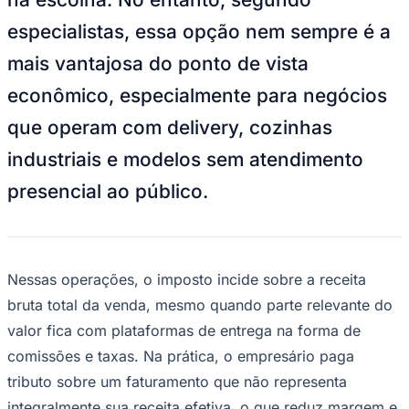
NBA
NFL
especialistas, essa opção nem sempre é a
Fórmula 1
UFC
mais vantajosa do ponto de vista
Tênis (ATP)
MLB
econômico, especialmente para negócios
NHL
Atletismo
que operam com delivery, cozinhas
Vôlei
NBB
industriais e modelos sem atendimento
Competições de Futebol
presencial ao público.
Brasileirão Série A
Brasileirão Série B
Paulistão
Copa do Brasil
Nessas operações, o imposto incide sobre a receita
Libertadores
Sul-Americana
bruta total da venda, mesmo quando parte relevante do
Copa América
valor fica com plataformas de entrega na forma de
Champions League
Premier League
comissões e taxas. Na prática, o empresário paga
La Liga
tributo sobre um faturamento que não representa
Bundesliga
Mundial 2026
integralmente sua receita efetiva, o que reduz margem e