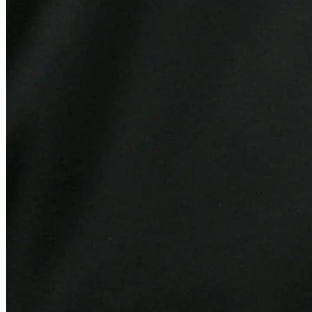
Atlético-MG