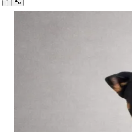
Paulistão, Brasileirão, Champions League e mais. Placar em tempo
real, classificação e notícias esportivas.
04
/
10
Acompanhar jogos
Newsletter Bom Dia Barueri
Entretenimento Completo
Resultados das Loterias
Esportes ao Vivo
Trânsito em Tempo Real
Clima e Previsão do Tempo
Vagas de Emprego
Portal Pet
Explore Barueri
Guia de Empresas
Publicidade
Anuncie Aqui
Seguir
Geral
2
min de leitura
Goiás
Adotado em feira no Parque Shopping
Barueri, cão foge e mobiliza força-tarefa
de voluntários
Redação Jornal de Barueri
13 de abril de 2026 às 14:22