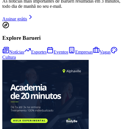
As notícias mais importantes de Barueri resumidas em 3 minutos,
Sport
todo dia de manhã no seu e-mail.
Assinar grátis
Explore Barueri
Notícias
Esportes
Eventos
Empresas
Vagas
Cultura