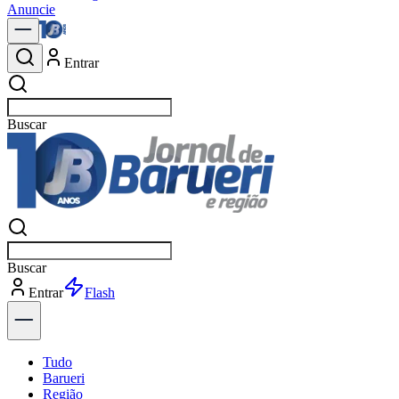
Anuncie
Entrar
Buscar
n
Buscar
n
Entrar
Explorar
Tudo
Barueri
Região