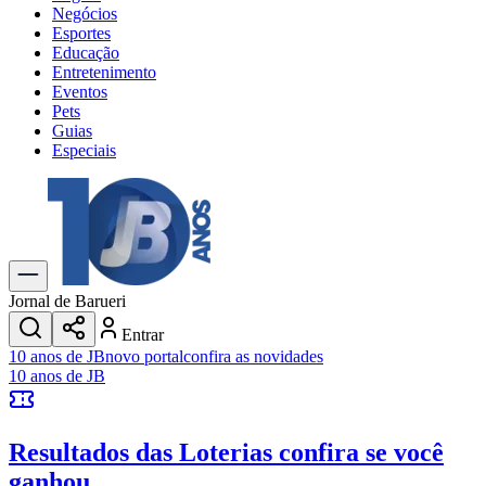
Negócios
Esportes
Educação
Entretenimento
Eventos
Pets
Guias
Especiais
Explore Tudo
Últimas Notícias
Previsão do Tempo
Trânsito e Rotas
Dia a Dia & Lazer
Jornal de Barueri
Transportes
Entrar
Gastronomia
10 anos de JB
novo portal
confira as novidades
Cinema & Shows
10 anos de JB
Jogos
Novo
Para Sua Empresa
Resultados das Loterias
confira se você
Anuncie no Portal
Cadastrar Empresa
ganhou