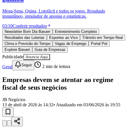
Divulgar Vagas
Novo
Publicidade Legal
Mega-Sena, Quina, Lotofácil e todos os jogos. Resultado
instantâneo, simulador de apostas e estatísticas.
Política
Eleições
03
/
10
Conferir resultados
Esportes
Saúde
Newsletter Bom Dia Barueri
Entretenimento Completo
Segurança
Resultados das Loterias
Esportes ao Vivo
Trânsito em Tempo Real
Cultura
Clima e Previsão do Tempo
Vagas de Emprego
Portal Pet
Meio Ambiente
Explore Barueri
Guia de Empresas
Obras
Publicidade
Anuncie Aqui
Educação
Seguir
Geral
2
min de leitura
Bairros de Barueri
Empresas devem se atentar ao regime
Selecione sua região
Para notícias da sua região
fiscal de seus negócios
Aldeia
Aldeia da Serra
Aldeia de Barueri
Alphaville
Bairro
Jubran
Belval
Bethaville
Boa
JB Negócios
Vista
Califórnia
Carapicuíba
Centro
Chácaras Marco
Cidades da
13 de abril de 2026 às 14:32
• Atualizado em
03/06/2026 às 19:55
Região
Cotia
Cruz Preta
Engenho Novo
Fazenda
Militar
Itapevi
Jandira
Jardim Audir
Jardim Belval
Jardim
Califórnia
Jardim dos Altos
Jardim dos Camargos
Jardim
Esperança
Jardim Graziela
Jardim Iracema
Jardim Itaquiti
Jardim