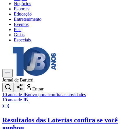
Negócios
Esportes
Educação
Entretenimento
Eventos
Pets
Guias
Especiais
Explore Tudo
Últimas Notícias
Previsão do Tempo
Trânsito e Rotas
Dia a Dia & Lazer
Jornal de Barueri
Transportes
Entrar
Gastronomia
10 anos de JB
novo portal
confira as novidades
Cinema & Shows
10 anos de JB
Jogos
Novo
Para Sua Empresa
Resultados das Loterias
confira se você
Anuncie no Portal
Cadastrar Empresa
ganhou