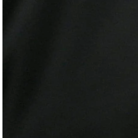
Atlético-MG