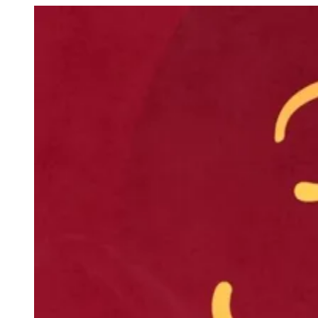
Paulistão, Brasileirão, Champions League e mais. Placar em tempo
real, classificação e notícias esportivas.
04
/
10
Acompanhar jogos
Newsletter Bom Dia Barueri
Entretenimento Completo
Resultados das Loterias
Esportes ao Vivo
Trânsito em Tempo Real
Clima e Previsão do Tempo
Vagas de Emprego
Portal Pet
Explore Barueri
Guia de Empresas
Publicidade
Anuncie Aqui
Seguir
Geral
2
min de leitura
Goiás
Dentemergência e Risofacial completa 30
anos no ABC
JB Negócios
10 de abril de 2026 às 18:00