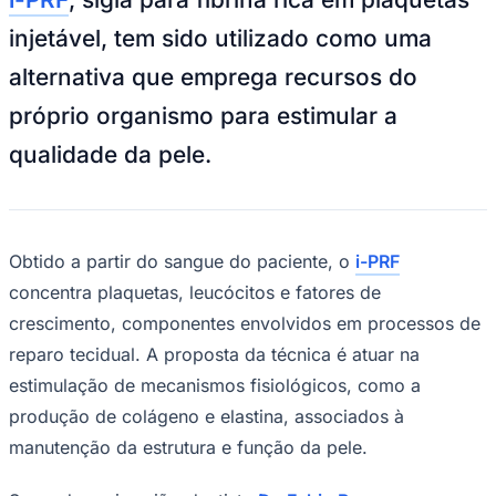
NBA
NFL
injetável, tem sido utilizado como uma
Fórmula 1
UFC
alternativa que emprega recursos do
Tênis (ATP)
MLB
próprio organismo para estimular a
NHL
Atletismo
qualidade da pele.
Vôlei
NBB
Competições de Futebol
Obtido a partir do sangue do paciente, o
i-PRF
Brasileirão Série A
Brasileirão Série B
concentra plaquetas, leucócitos e fatores de
Paulistão
crescimento, componentes envolvidos em processos de
Copa do Brasil
Libertadores
reparo tecidual. A proposta da técnica é atuar na
Sul-Americana
Copa América
estimulação de mecanismos fisiológicos, como a
Champions League
produção de colágeno e elastina, associados à
Premier League
La Liga
manutenção da estrutura e função da pele.
Bundesliga
Mundial 2026