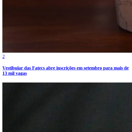
2
Vestibular das Fatecs abre inscrições em setembro para mais de
Grêmio
13 mil vagas