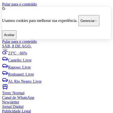
Pular para o conteúdo
Usamos cookies para melhorar sua experiência.
Gerenciar
Aceitar
Pular para o conteúdo
SÁB, 8 DE AGO.
23°C
· 66%
Castello
:
Livre
Raposo
:
Livre
Rodoanel
:
Livre
Al. Rio Negro
:
Livre
Trem:
Normal
Canal de WhatsApp
Newsletter
Jornal Digital
Publicidade Legal