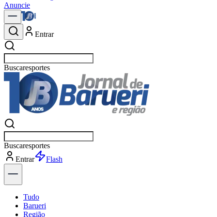
Anuncie
Entrar
Buscar
política
Buscar
política
Entrar
Explorar
Tudo
Barueri
Região