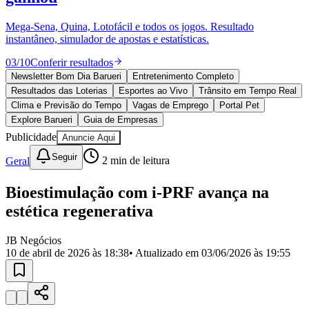
Divulgar Vagas
Novo
Publicidade Legal
Mega-Sena, Quina, Lotofácil e todos os jogos. Resultado
instantâneo, simulador de apostas e estatísticas.
Política
Eleições
03
/
10
Conferir resultados
Esportes
Saúde
Newsletter Bom Dia Barueri
Entretenimento Completo
Segurança
Resultados das Loterias
Esportes ao Vivo
Trânsito em Tempo Real
Cultura
Clima e Previsão do Tempo
Vagas de Emprego
Portal Pet
Meio Ambiente
Explore Barueri
Guia de Empresas
Obras
Publicidade
Anuncie Aqui
Educação
Seguir
Geral
2
min de leitura
Bairros de Barueri
Bioestimulação com i-PRF avança na
Selecione sua região
Para notícias da sua região
estética regenerativa
Aldeia
Aldeia da Serra
Aldeia de Barueri
Alphaville
Bairro
Jubran
Belval
Bethaville
Boa
JB Negócios
Vista
Califórnia
Carapicuíba
Centro
Chácaras Marco
Cidades da
10 de abril de 2026 às 18:38
• Atualizado em
03/06/2026 às 19:55
Região
Cotia
Cruz Preta
Engenho Novo
Fazenda
Militar
Itapevi
Jandira
Jardim Audir
Jardim Belval
Jardim
Califórnia
Jardim dos Altos
Jardim dos Camargos
Jardim
Esperança
Jardim Graziela
Jardim Iracema
Jardim Itaquiti
Jardim