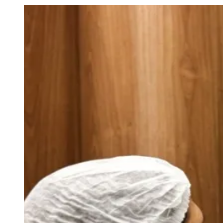
Julio
Jardim Líbano
Jardim Maria Cristina
Jardim Maria Helena
Jardim
Mutinga
Jardim Paraíso
Jardim Paulista
Jardim Reginalice
Jardim São
Luís
Jardim São Pedro
Jardim São Silvestre
Jardim Silveira
Jardim
Tupã
Jardim Tupanci
Mutinga
Nova Aldeinha
Osasco
Parque dos
Camargos
Parque Imperial
Parque Santa Luzia
Parque Viana
Pirapora
do Bom Jesus
Recanto Phrynéa
Santana de
Parnaíba
Silveira
Tamboré
Vale do Sol
Vila Barros
Vila Boa Vista
Vila
do Conde
Vila Engenho Novo
Vila Márcia
Vila Nossa Sra. da
Escada
Vila Porto
Votupoca
Para Sua Empresa
Anuncie no Portal
Guia de Empresas
Divulgar Vagas
Novo
Publicidade Legal
Negócios Regionais
Turismo
Segurança Regional
Hospitais Estaduais
Parques & Represas
Cidades da Região
Santana de Parnaíba
Osasco
Carapicuíba
Jandira
Itapevi
Cotia
Pirapora
do Bom Jesus
Araçariguama
Cajamar
Caieiras
Franco da