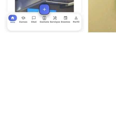
Goiás