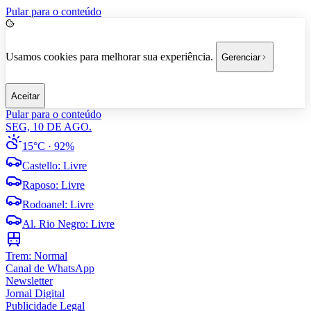
Pular para o conteúdo
Usamos cookies para melhorar sua experiência.
Gerenciar
Aceitar
Pular para o conteúdo
SEG, 10 DE AGO.
15°C
· 92%
Castello
:
Livre
Raposo
:
Livre
Rodoanel
:
Livre
Al. Rio Negro
:
Livre
Trem:
Normal
Canal de WhatsApp
Newsletter
Jornal Digital
Publicidade Legal