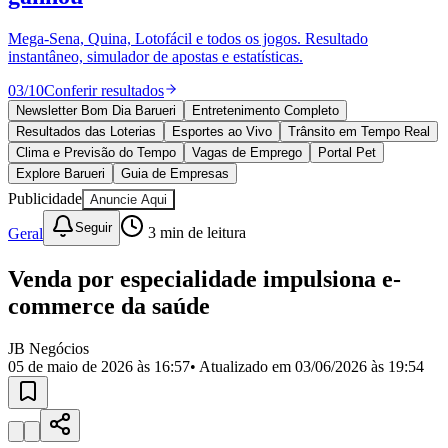
Divulgar Vagas
Novo
Publicidade Legal
Mega-Sena, Quina, Lotofácil e todos os jogos. Resultado
instantâneo, simulador de apostas e estatísticas.
Política
Eleições
03
/
10
Conferir resultados
Esportes
Saúde
Newsletter Bom Dia Barueri
Entretenimento Completo
Segurança
Resultados das Loterias
Esportes ao Vivo
Trânsito em Tempo Real
Cultura
Clima e Previsão do Tempo
Vagas de Emprego
Portal Pet
Meio Ambiente
Explore Barueri
Guia de Empresas
Obras
Publicidade
Anuncie Aqui
Educação
Seguir
Geral
3
min de leitura
Bairros de Barueri
Venda por especialidade impulsiona e-
Selecione sua região
Para notícias da sua região
commerce da saúde
Aldeia
Aldeia da Serra
Aldeia de Barueri
Alphaville
Bairro
Jubran
Belval
Bethaville
Boa
JB Negócios
Vista
Califórnia
Carapicuíba
Centro
Chácaras Marco
Cidades da
05 de maio de 2026 às 16:57
• Atualizado em
03/06/2026 às 19:54
Região
Cotia
Cruz Preta
Engenho Novo
Fazenda
Militar
Itapevi
Jandira
Jardim Audir
Jardim Belval
Jardim
Califórnia
Jardim dos Altos
Jardim dos Camargos
Jardim
Esperança
Jardim Graziela
Jardim Iracema
Jardim Itaquiti
Jardim