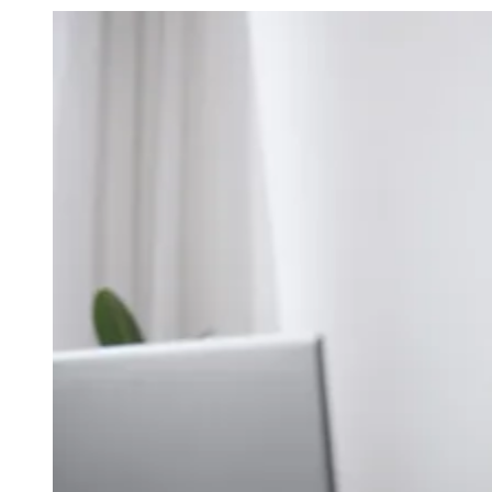
Julio
Jardim Líbano
Jardim Maria Cristina
Jardim Maria Helena
Jardim
Mutinga
Jardim Paraíso
Jardim Paulista
Jardim Reginalice
Jardim São
Luís
Jardim São Pedro
Jardim São Silvestre
Jardim Silveira
Jardim
Tupã
Jardim Tupanci
Mutinga
Nova Aldeinha
Osasco
Parque dos
Camargos
Parque Imperial
Parque Santa Luzia
Parque Viana
Pirapora
do Bom Jesus
Recanto Phrynéa
Santana de
Parnaíba
Silveira
Tamboré
Vale do Sol
Vila Barros
Vila Boa Vista
Vila
do Conde
Vila Engenho Novo
Vila Márcia
Vila Nossa Sra. da
Escada
Vila Porto
Votupoca
Para Sua Empresa
Anuncie no Portal
Guia de Empresas
Divulgar Vagas
Novo
Publicidade Legal
Negócios Regionais
Turismo
Segurança Regional
Hospitais Estaduais
Parques & Represas
Cidades da Região
Santana de Parnaíba
Osasco
Carapicuíba
Jandira
Itapevi
Cotia
Pirapora
do Bom Jesus
Araçariguama
Cajamar
Caieiras
Franco da