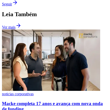
Seguir
Fluminense
Leia Também
Ver mais
noticias corporativas
Macke completa 17 anos e avança com nova onda
de funding