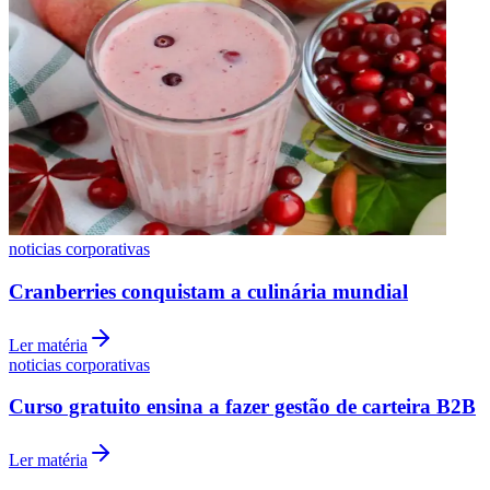
Botafogo
noticias corporativas
Cranberries conquistam a culinária mundial
Ler matéria
noticias corporativas
Curso gratuito ensina a fazer gestão de carteira B2B
Ler matéria