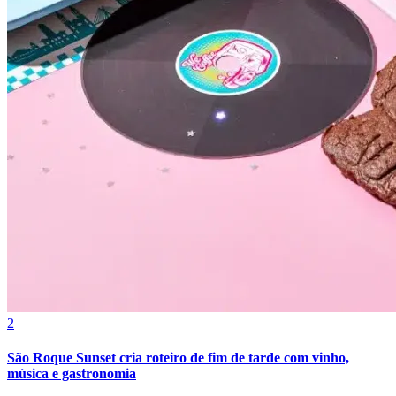
Cruzeiro
2
São Roque Sunset cria roteiro de fim de tarde com vinho,
música e gastronomia