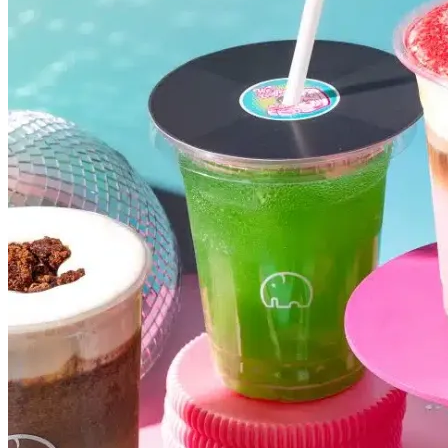
Atlético-MG