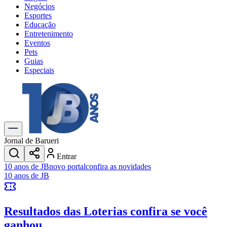
Negócios
Esportes
Educação
Entretenimento
Eventos
Pets
Guias
Especiais
Explore Tudo
Últimas Notícias
Previsão do Tempo
Trânsito e Rotas
Dia a Dia & Lazer
Jornal de Barueri
Transportes
Entrar
Gastronomia
10 anos de JB
novo portal
confira as novidades
Cinema & Shows
10 anos de JB
Jogos
Novo
Para Sua Empresa
Resultados das Loterias
confira se você
Anuncie no Portal
Cadastrar Empresa
ganhou