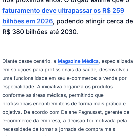
NBA
NFL
faturamento deve ultrapassar os R$ 259
Fórmula 1
UFC
bilhões em 2026
, podendo atingir cerca de
Tênis (ATP)
MLB
R$ 380 bilhões até 2030.
NHL
Atletismo
Vôlei
NBB
Diante desse cenário, a
Magazine Médica
, especializada
Competições de Futebol
em soluções para profissionais da saúde, desenvolveu
Brasileirão Série A
uma funcionalidade em seu e-commerce: a venda por
Brasileirão Série B
Paulistão
especialidade. A iniciativa organiza os produtos
Copa do Brasil
Libertadores
conforme as áreas médicas, permitindo que
Sul-Americana
profissionais encontrem itens de forma mais prática e
Copa América
Champions League
objetiva. De acordo com Daiane Pagnussat, gerente de
Premier League
e-commerce da empresa, a decisão foi motivada pela
La Liga
Bundesliga
necessidade de tornar a jornada de compra mais
Mundial 2026