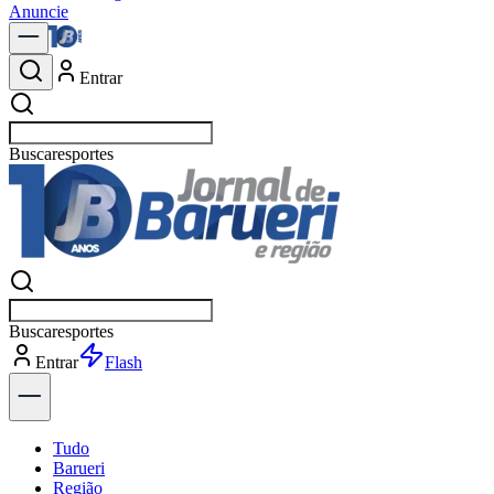
Anuncie
Entrar
Buscar
política
Buscar
política
Entrar
Explorar
Tudo
Barueri
Região