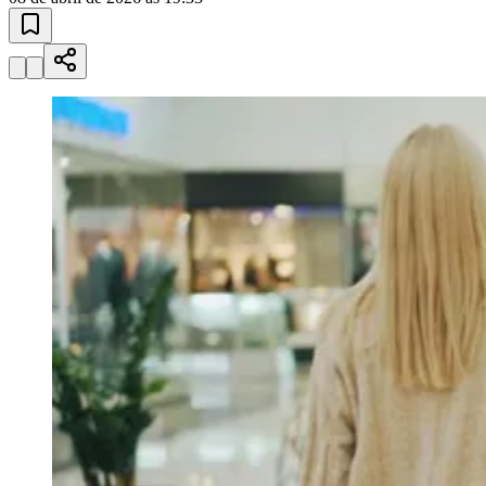
Esportes ao Vivo
placares e tabelas
atualizadas
Juventude
Paulistão, Brasileirão, Champions League e mais. Placar em tempo
real, classificação e notícias esportivas.
04
/
10
Acompanhar jogos
Newsletter Bom Dia Barueri
Entretenimento Completo
Resultados das Loterias
Esportes ao Vivo
Trânsito em Tempo Real
Clima e Previsão do Tempo
Vagas de Emprego
Portal Pet
Explore Barueri
Guia de Empresas
Publicidade
Anuncie Aqui
Seguir
Geral
2
min de leitura
Serviços e soluções ganham destaque
no varejo
JB Negócios
08 de abril de 2026 às 19:33