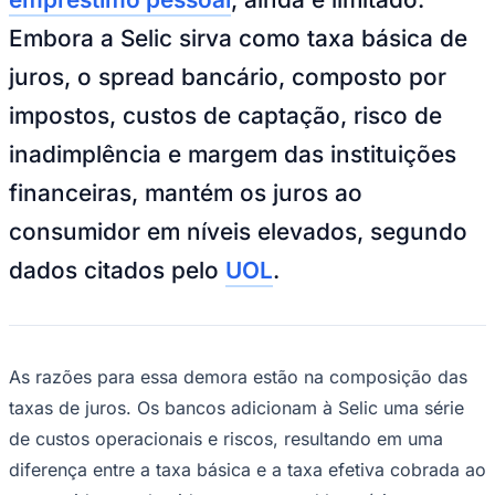
NBA
NFL
Embora a Selic sirva como taxa básica de
Fórmula 1
UFC
juros, o spread bancário, composto por
Tênis (ATP)
MLB
impostos, custos de captação, risco de
NHL
Atletismo
inadimplência e margem das instituições
Vôlei
NBB
financeiras, mantém os juros ao
Competições de Futebol
consumidor em níveis elevados, segundo
Brasileirão Série A
dados citados pelo
UOL
.
Brasileirão Série B
Paulistão
Copa do Brasil
Libertadores
Sul-Americana
As razões para essa demora estão na composição das
Copa América
Champions League
taxas de juros. Os bancos adicionam à Selic uma série
Premier League
de custos operacionais e riscos, resultando em uma
La Liga
Bundesliga
diferença entre a taxa básica e a taxa efetiva cobrada ao
Mundial 2026