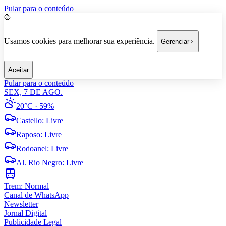
Pular para o conteúdo
Usamos cookies para melhorar sua experiência.
Gerenciar
Aceitar
Pular para o conteúdo
SEX, 7 DE AGO.
20°C
· 59%
Castello
:
Livre
Raposo
:
Livre
Rodoanel
:
Livre
Al. Rio Negro
:
Livre
Trem:
Normal
Canal de WhatsApp
Newsletter
Jornal Digital
Publicidade Legal