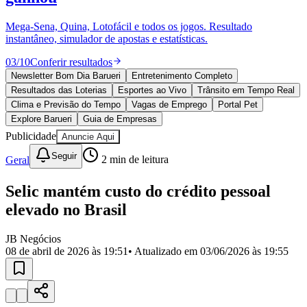
Divulgar Vagas
Novo
Publicidade Legal
Mega-Sena, Quina, Lotofácil e todos os jogos. Resultado
instantâneo, simulador de apostas e estatísticas.
Política
Eleições
03
/
10
Conferir resultados
Esportes
Saúde
Newsletter Bom Dia Barueri
Entretenimento Completo
Segurança
Resultados das Loterias
Esportes ao Vivo
Trânsito em Tempo Real
Cultura
Clima e Previsão do Tempo
Vagas de Emprego
Portal Pet
Meio Ambiente
Explore Barueri
Guia de Empresas
Obras
Publicidade
Anuncie Aqui
Educação
Seguir
Geral
2
min de leitura
Bairros de Barueri
Selic mantém custo do crédito pessoal
Selecione sua região
Para notícias da sua região
elevado no Brasil
Aldeia
Aldeia da Serra
Aldeia de Barueri
Alphaville
Bairro
Jubran
Belval
Bethaville
Boa
JB Negócios
Vista
Califórnia
Carapicuíba
Centro
Chácaras Marco
Cidades da
08 de abril de 2026 às 19:51
• Atualizado em
03/06/2026 às 19:55
Região
Cotia
Cruz Preta
Engenho Novo
Fazenda
Militar
Itapevi
Jandira
Jardim Audir
Jardim Belval
Jardim
Califórnia
Jardim dos Altos
Jardim dos Camargos
Jardim
Esperança
Jardim Graziela
Jardim Iracema
Jardim Itaquiti
Jardim