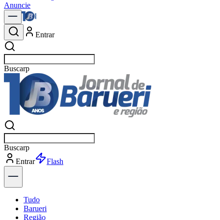
Anuncie
Entrar
Buscar
notícia
Buscar
notícia
Entrar
Explorar
Tudo
Barueri
Região