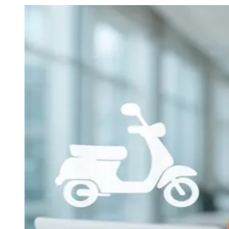
Julio
Jardim Líbano
Jardim Maria Cristina
Jardim Maria Helena
Jardim
Mutinga
Jardim Paraíso
Jardim Paulista
Jardim Reginalice
Jardim São
Luís
Jardim São Pedro
Jardim São Silvestre
Jardim Silveira
Jardim
Tupã
Jardim Tupanci
Mutinga
Nova Aldeinha
Osasco
Parque dos
Camargos
Parque Imperial
Parque Santa Luzia
Parque Viana
Pirapora
do Bom Jesus
Recanto Phrynéa
Santana de
Parnaíba
Silveira
Tamboré
Vale do Sol
Vila Barros
Vila Boa Vista
Vila
do Conde
Vila Engenho Novo
Vila Márcia
Vila Nossa Sra. da
Escada
Vila Porto
Votupoca
Para Sua Empresa
Anuncie no Portal
Guia de Empresas
Divulgar Vagas
Novo
Publicidade Legal
Negócios Regionais
Turismo
Segurança Regional
Hospitais Estaduais
Parques & Represas
Cidades da Região
Santana de Parnaíba
Osasco
Carapicuíba
Jandira
Itapevi
Cotia
Pirapora
do Bom Jesus
Araçariguama
Cajamar
Caieiras
Franco da