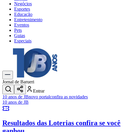
Negócios
Esportes
Educação
Entretenimento
Eventos
Pets
Guias
Especiais
Explore Tudo
Últimas Notícias
Previsão do Tempo
Trânsito e Rotas
Dia a Dia & Lazer
Jornal de Barueri
Transportes
Entrar
Gastronomia
10 anos de JB
novo portal
confira as novidades
Cinema & Shows
10 anos de JB
Jogos
Novo
Para Sua Empresa
Resultados das Loterias
confira se você
Anuncie no Portal
Cadastrar Empresa
ganhou