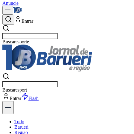
Anuncie
Entrar
Buscar
política
Buscar
política
Entrar
Explorar
Tudo
Barueri
Região