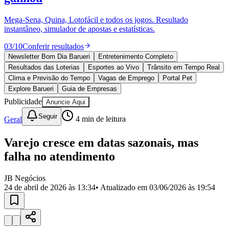
Divulgar Vagas
Novo
Publicidade Legal
Mega-Sena, Quina, Lotofácil e todos os jogos. Resultado
instantâneo, simulador de apostas e estatísticas.
Política
Eleições
03
/
10
Conferir resultados
Esportes
Saúde
Newsletter Bom Dia Barueri
Entretenimento Completo
Segurança
Resultados das Loterias
Esportes ao Vivo
Trânsito em Tempo Real
Cultura
Clima e Previsão do Tempo
Vagas de Emprego
Portal Pet
Meio Ambiente
Explore Barueri
Guia de Empresas
Obras
Publicidade
Anuncie Aqui
Educação
Seguir
Geral
4
min de leitura
Bairros de Barueri
Varejo cresce em datas sazonais, mas
Selecione sua região
Para notícias da sua região
falha no atendimento
Aldeia
Aldeia da Serra
Aldeia de Barueri
Alphaville
Bairro
Jubran
Belval
Bethaville
Boa
JB Negócios
Vista
Califórnia
Carapicuíba
Centro
Chácaras Marco
Cidades da
24 de abril de 2026 às 13:34
• Atualizado em
03/06/2026 às 19:54
Região
Cotia
Cruz Preta
Engenho Novo
Fazenda
Militar
Itapevi
Jandira
Jardim Audir
Jardim Belval
Jardim
Califórnia
Jardim dos Altos
Jardim dos Camargos
Jardim
Esperança
Jardim Graziela
Jardim Iracema
Jardim Itaquiti
Jardim