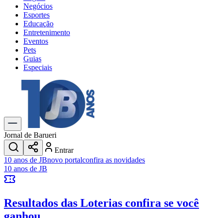
Negócios
Esportes
Educação
Entretenimento
Eventos
Pets
Guias
Especiais
Explore Tudo
Últimas Notícias
Previsão do Tempo
Trânsito e Rotas
Dia a Dia & Lazer
Jornal de Barueri
Transportes
Entrar
Gastronomia
10 anos de JB
novo portal
confira as novidades
Cinema & Shows
10 anos de JB
Jogos
Novo
Para Sua Empresa
Resultados das Loterias
confira se você
Anuncie no Portal
Cadastrar Empresa
ganhou