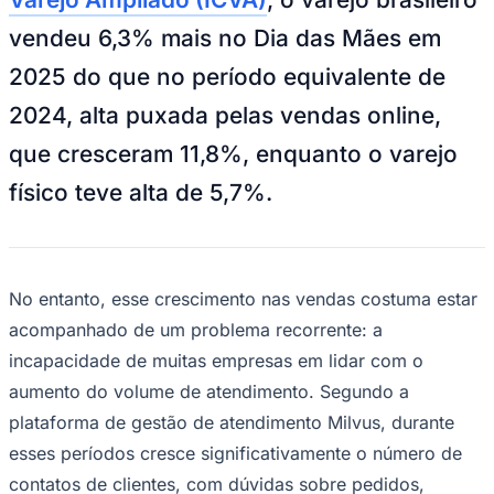
NBA
NFL
vendeu 6,3% mais no Dia das Mães em
Fórmula 1
UFC
2025 do que no período equivalente de
Tênis (ATP)
MLB
2024, alta puxada pelas vendas online,
NHL
Atletismo
que cresceram 11,8%, enquanto o varejo
Vôlei
NBB
físico teve alta de 5,7%.
Competições de Futebol
Brasileirão Série A
Brasileirão Série B
No entanto, esse crescimento nas vendas costuma estar
Paulistão
Copa do Brasil
acompanhado de um problema recorrente: a
Libertadores
incapacidade de muitas empresas em lidar com o
Sul-Americana
Copa América
aumento do volume de atendimento. Segundo a
Champions League
plataforma de gestão de atendimento Milvus, durante
Premier League
La Liga
esses períodos cresce significativamente o número de
Bundesliga
Mundial 2026
contatos de clientes, com dúvidas sobre pedidos,