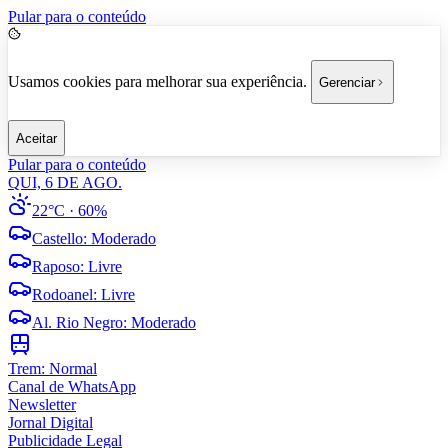
Pular para o conteúdo
Usamos cookies para melhorar sua experiência.
Gerenciar
Aceitar
Pular para o conteúdo
QUI, 6 DE AGO.
22°C
· 60%
Castello
:
Moderado
Raposo
:
Livre
Rodoanel
:
Livre
Al. Rio Negro
:
Moderado
Trem:
Normal
Canal de WhatsApp
Newsletter
Jornal Digital
Publicidade Legal