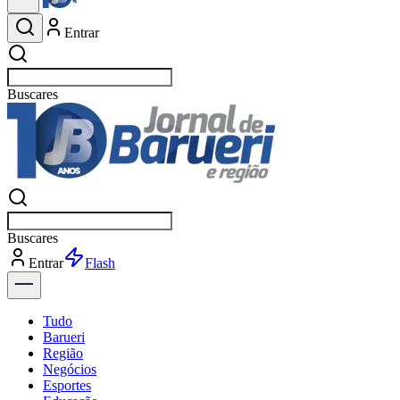
Entrar
Buscar
esportes
Buscar
esportes
Entrar
Flash
Tudo
Barueri
Região
Negócios
Esportes