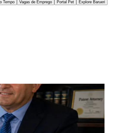
xame. O USPTO descreve o processo de registro e
de produtos e serviços, fatores que podem
 americano costumam buscar orientação de
no pedido.
ídico em marcas e patentes para clientes
esa conta com atendimento e suporte com equipe em
informações sobre suporte jurídico em
igências ao longo do exame.
terminante para a continuidade do pedido. Outro
e pedido e o volume de análises em curso.