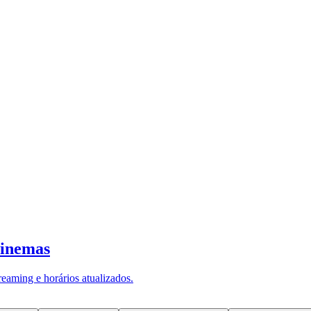
ca por registro de marca nos Estados
Office (USPTO)
. No ano, residentes no
ricano, movimento associado à expansã
ade de reduzir riscos de conflito de m
ença brasileira no comércio exterior. Em 2025,
o Br
segundo relatório anual divulgado pelo MDIC.