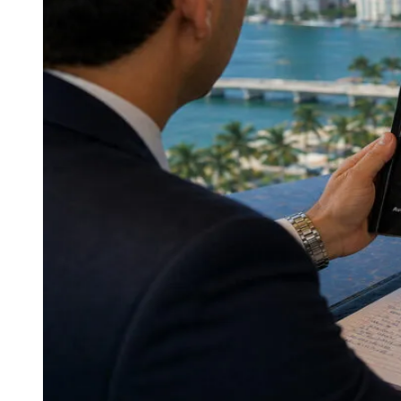
Além do tema de marcas, empresas brasileiras qu
soluções e tecnologias. Nesses casos, a
Miami Pat
e a definição de escopo do pedido, conforme as reg
"Antes de protocolar o pedido, a pesquisa de ant
retrabalho. Quando isso é ignorado, aumenta a cha
Como parte das iniciativas de conteúdo educativo,
tema. O livro
Protect or Perish
, de Ruben Alcoba
, 
gerar retrabalho: escolha de classe e descrição n
proteção. O conteúdo é direcionado a inventores, 
Mais informações:
Miami Patents – Advogados de 