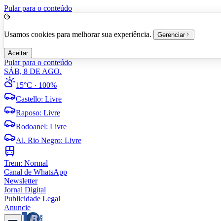
Pular para o conteúdo
Usamos cookies para melhorar sua experiência.
Gerenciar
Aceitar
Pular para o conteúdo
SÁB, 8 DE AGO.
15°C
· 100%
Castello
:
Livre
Raposo
:
Livre
Rodoanel
:
Livre
Al. Rio Negro
:
Livre
Trem:
Normal
Canal de WhatsApp
Newsletter
Jornal Digital
Publicidade Legal
Anuncie