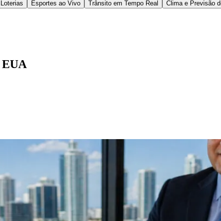
apas formais e pode incluir exigências durante o e
epósito até a análise técnica do pedido.
ia de disponibilidade e o enquadramento adequado 
ramitação. Por isso, negócios que atuam no mercado
e para definir estratégias e evitar inconsistências 
P.A., sediado em Doral (Miami), atua com suporte jur
ja uma operação sediada nos Estados Unidos, a empr
ir o processo no idioma.
na
Miami Patents – Registro de Marca nos EUA
reúne 
dido e pontos de atenção que costumam impactar ex
responder a Office Actions
, etapa que pode ser de
 processamento, que pode variar conforme o tipo d