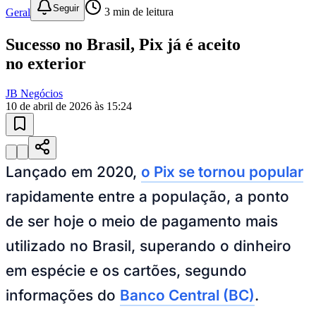
10 anos de JB
novo portal
confira as novidades
10 anos de JB
Ceará
Esportes ao Vivo
placares e tabelas
atualizadas
Paulistão, Brasileirão, Champions League e mais. Placar em tempo
real, classificação e notícias esportivas.
04
/
10
Acompanhar jogos
Newsletter Bom Dia Barueri
Entretenimento Completo
Resultados das Loterias
Esportes ao Vivo
Trânsito em Tempo Real
Clima e Previsão do Tempo
Vagas de Emprego
Portal Pet
Explore Barueri
Guia de Empresas
Publicidade
Anuncie Aqui
Seguir