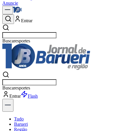
Anuncie
Entrar
Buscar
po
Buscar
po
Entrar
Explorar
Tudo
Barueri
Região