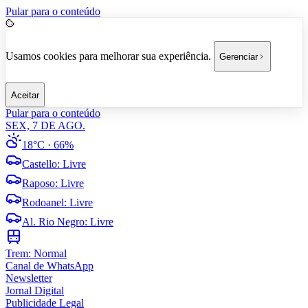
Pular para o conteúdo
Usamos cookies para melhorar sua experiência.
Gerenciar
Aceitar
Pular para o conteúdo
SEX, 7 DE AGO.
18°C
· 66%
Castello
:
Livre
Raposo
:
Livre
Rodoanel
:
Livre
Al. Rio Negro
:
Livre
Trem:
Normal
Canal de WhatsApp
Newsletter
Jornal Digital
Publicidade Legal