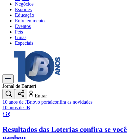
Negócios
Esportes
Educação
Entretenimento
Eventos
Pets
Guias
Especiais
Explore Tudo
Últimas Notícias
Previsão do Tempo
Trânsito e Rotas
Dia a Dia & Lazer
Jornal de Barueri
Transportes
Entrar
Gastronomia
10 anos de JB
novo portal
confira as novidades
Cinema & Shows
10 anos de JB
Jogos
Novo
Para Sua Empresa
Resultados das Loterias
confira se você
Anuncie no Portal
Cadastrar Empresa
ganhou