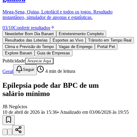
Divulgar Vagas
Novo
Publicidade Legal
Mega-Sena, Quina, Lotofácil e todos os jogos. Resultado
instantâneo, simulador de apostas e estatísticas.
Política
Eleições
03
/
10
Conferir resultados
Esportes
Saúde
Newsletter Bom Dia Barueri
Entretenimento Completo
Segurança
Resultados das Loterias
Esportes ao Vivo
Trânsito em Tempo Real
Cultura
Clima e Previsão do Tempo
Vagas de Emprego
Portal Pet
Meio Ambiente
Explore Barueri
Guia de Empresas
Obras
Publicidade
Anuncie Aqui
Educação
Seguir
Geral
4
min de leitura
Bairros de Barueri
Epilepsia pode dar BPC de um
Selecione sua região
Para notícias da sua região
salário mínimo
Aldeia
Aldeia da Serra
Aldeia de Barueri
Alphaville
Bairro
Jubran
Belval
Bethaville
Boa
JB Negócios
Vista
Califórnia
Carapicuíba
Centro
Chácaras Marco
Cidades da
10 de abril de 2026 às 15:36
• Atualizado em
03/06/2026 às 19:55
Região
Cotia
Cruz Preta
Engenho Novo
Fazenda
Militar
Itapevi
Jandira
Jardim Audir
Jardim Belval
Jardim
Califórnia
Jardim dos Altos
Jardim dos Camargos
Jardim
Esperança
Jardim Graziela
Jardim Iracema
Jardim Itaquiti
Jardim