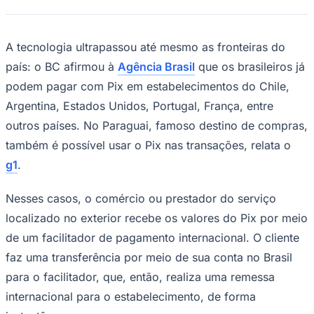
Geral
3
min de leitura
Sucesso no Brasil, Pix já é aceito
no exterior
JB Negócios
10 de abril de 2026 às 15:24
Lançado em 2020,
o Pix se tornou popular
Goiás
rapidamente entre a população, a ponto
de ser hoje o meio de pagamento mais
utilizado no Brasil, superando o dinheiro
em espécie e os cartões, segundo
informações do
Banco Central (BC)
.