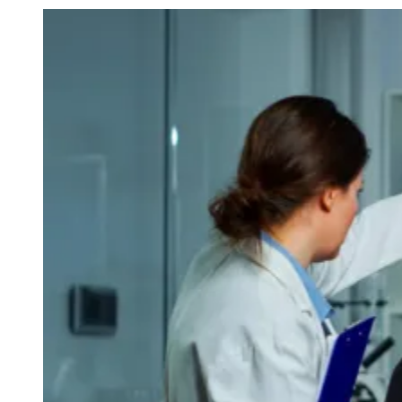
Julio
Jardim Líbano
Jardim Maria Cristina
Jardim Maria Helena
Jardim
Mutinga
Jardim Paraíso
Jardim Paulista
Jardim Reginalice
Jardim São
Luís
Jardim São Pedro
Jardim São Silvestre
Jardim Silveira
Jardim
Tupã
Jardim Tupanci
Mutinga
Nova Aldeinha
Osasco
Parque dos
Camargos
Parque Imperial
Parque Santa Luzia
Parque Viana
Pirapora
do Bom Jesus
Recanto Phrynéa
Santana de
Parnaíba
Silveira
Tamboré
Vale do Sol
Vila Barros
Vila Boa Vista
Vila
do Conde
Vila Engenho Novo
Vila Márcia
Vila Nossa Sra. da
Escada
Vila Porto
Votupoca
Para Sua Empresa
Anuncie no Portal
Guia de Empresas
Divulgar Vagas
Novo
Publicidade Legal
Negócios Regionais
Turismo
Segurança Regional
Hospitais Estaduais
Parques & Represas
Cidades da Região
Santana de Parnaíba
Osasco
Carapicuíba
Jandira
Itapevi
Cotia
Pirapora
do Bom Jesus
Araçariguama
Cajamar
Caieiras
Franco da