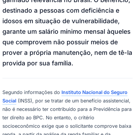
NBA
NFL
destinado a pessoas com deficiência e
Fórmula 1
UFC
idosos em situação de vulnerabilidade,
Tênis (ATP)
MLB
garante um salário mínimo mensal àqueles
NHL
Atletismo
que comprovem não possuir meios de
Vôlei
NBB
prover a própria manutenção, nem de tê-la
Competições de Futebol
provida por sua família.
Brasileirão Série A
Brasileirão Série B
Paulistão
Copa do Brasil
Segundo informações do
Instituto Nacional do Seguro
Libertadores
Sul-Americana
Social
(INSS), por se tratar de um benefício assistencial,
Copa América
não é necessário ter contribuído para a Previdência para
Champions League
Premier League
ter direito ao BPC. No entanto, o critério
La Liga
socioeconômico exige que o solicitante comprove baixa
Bundesliga
Mundial 2026
renda, a partir da análise da renda familiar e da