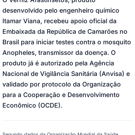
NBA
NFL
desenvolvido pelo engenheiro químico
Fórmula 1
UFC
Itamar Viana, recebeu apoio oficial da
Tênis (ATP)
MLB
Embaixada da República de Camarões no
NHL
Atletismo
Brasil para iniciar testes contra o mosquito
Vôlei
NBB
Anopheles, transmissor da doença. O
Competições de Futebol
produto já é autorizado pela Agência
Brasileirão Série A
Nacional de Vigilância Sanitária (Anvisa) e
Brasileirão Série B
Paulistão
validado por protocolo da Organização
Copa do Brasil
Libertadores
para a Cooperação e Desenvolvimento
Sul-Americana
Econômico (OCDE).
Copa América
Champions League
Premier League
La Liga
Bundesliga
Mundial 2026
Segundo dados da Organização Mundial da Saúde