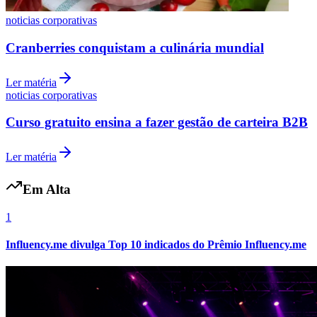
noticias corporativas
Cranberries conquistam a culinária mundial
Ler matéria
noticias corporativas
Botafogo
Curso gratuito ensina a fazer gestão de carteira B2B
Ler matéria
Em Alta
1
Influency.me divulga Top 10 indicados do Prêmio Influency.me