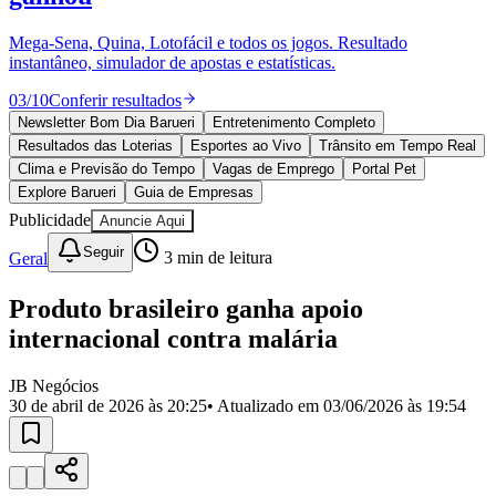
Divulgar Vagas
Novo
Publicidade Legal
Mega-Sena, Quina, Lotofácil e todos os jogos. Resultado
instantâneo, simulador de apostas e estatísticas.
Política
Eleições
03
/
10
Conferir resultados
Esportes
Saúde
Newsletter Bom Dia Barueri
Entretenimento Completo
Segurança
Resultados das Loterias
Esportes ao Vivo
Trânsito em Tempo Real
Cultura
Clima e Previsão do Tempo
Vagas de Emprego
Portal Pet
Meio Ambiente
Explore Barueri
Guia de Empresas
Obras
Publicidade
Anuncie Aqui
Educação
Seguir
Geral
3
min de leitura
Bairros de Barueri
Produto brasileiro ganha apoio
Selecione sua região
Para notícias da sua região
internacional contra malária
Aldeia
Aldeia da Serra
Aldeia de Barueri
Alphaville
Bairro
Jubran
Belval
Bethaville
Boa
JB Negócios
Vista
Califórnia
Carapicuíba
Centro
Chácaras Marco
Cidades da
30 de abril de 2026 às 20:25
• Atualizado em
03/06/2026 às 19:54
Região
Cotia
Cruz Preta
Engenho Novo
Fazenda
Militar
Itapevi
Jandira
Jardim Audir
Jardim Belval
Jardim
Califórnia
Jardim dos Altos
Jardim dos Camargos
Jardim
Esperança
Jardim Graziela
Jardim Iracema
Jardim Itaquiti
Jardim