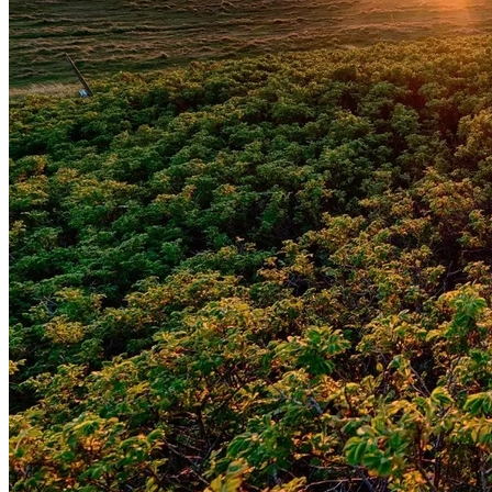
Atlético-MG