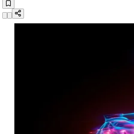
Esportes ao Vivo
placares e tabelas
atualizadas
Paulistão, Brasileirão, Champions League e mais. Placar em tempo
real, classificação e notícias esportivas.
04
/
10
Acompanhar jogos
Ceará
Newsletter Bom Dia Barueri
Entretenimento Completo
Resultados das Loterias
Esportes ao Vivo
Trânsito em Tempo Real
Clima e Previsão do Tempo
Vagas de Emprego
Portal Pet
Explore Barueri
Guia de Empresas
Publicidade
Anuncie Aqui
Seguir
Geral
3
min de leitura
Avanços tecnológicos ampliam precisão
em neurocirurgia
JB Negócios
30 de abril de 2026 às 20:09