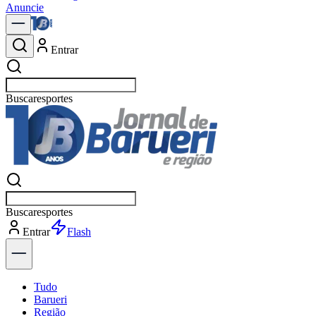
Anuncie
Entrar
Buscar
política
Buscar
política
Entrar
Explorar
Tudo
Barueri
Região