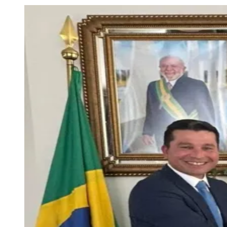
Julio
Jardim Líbano
Jardim Maria Cristina
Jardim Maria Helena
Jardim
Mutinga
Jardim Paraíso
Jardim Paulista
Jardim Reginalice
Jardim São
Luís
Jardim São Pedro
Jardim São Silvestre
Jardim Silveira
Jardim
Tupã
Jardim Tupanci
Mutinga
Nova Aldeinha
Osasco
Parque dos
Camargos
Parque Imperial
Parque Santa Luzia
Parque Viana
Pirapora
do Bom Jesus
Recanto Phrynéa
Santana de
Parnaíba
Silveira
Tamboré
Vale do Sol
Vila Barros
Vila Boa Vista
Vila
do Conde
Vila Engenho Novo
Vila Márcia
Vila Nossa Sra. da
Escada
Vila Porto
Votupoca
Para Sua Empresa
Anuncie no Portal
Guia de Empresas
Divulgar Vagas
Novo
Publicidade Legal
Negócios Regionais
Turismo
Segurança Regional
Hospitais Estaduais
Parques & Represas
Cidades da Região
Santana de Parnaíba
Osasco
Carapicuíba
Jandira
Itapevi
Cotia
Pirapora
do Bom Jesus
Araçariguama
Cajamar
Caieiras
Franco da