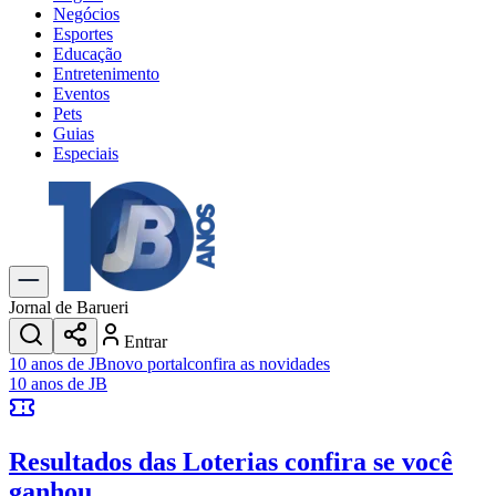
Negócios
Esportes
Educação
Entretenimento
Eventos
Pets
Guias
Especiais
Explore Tudo
Últimas Notícias
Previsão do Tempo
Trânsito e Rotas
Dia a Dia & Lazer
Jornal de Barueri
Transportes
Entrar
Gastronomia
10 anos de JB
novo portal
confira as novidades
Cinema & Shows
10 anos de JB
Jogos
Novo
Para Sua Empresa
Resultados das Loterias
confira se você
Anuncie no Portal
Cadastrar Empresa
ganhou