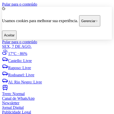
Pular para o conteúdo
Usamos cookies para melhorar sua experiência.
Gerenciar
Aceitar
Pular para o conteúdo
SEX, 7 DE AGO.
17°C
· 86%
Castello
:
Livre
Raposo
:
Livre
Rodoanel
:
Livre
Al. Rio Negro
:
Livre
Trem:
Normal
Canal de WhatsApp
Newsletter
Jornal Digital
Publicidade Legal