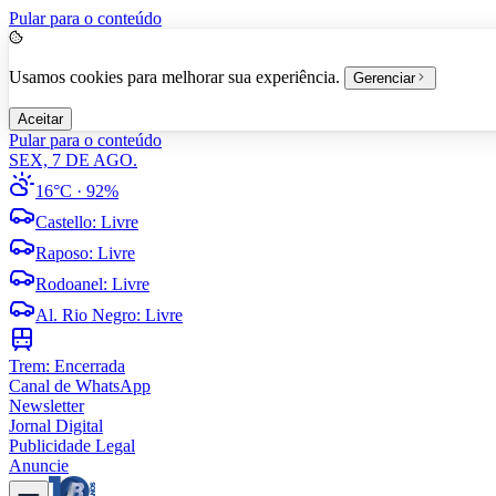
Pular para o conteúdo
Usamos cookies para melhorar sua experiência.
Gerenciar
Aceitar
Pular para o conteúdo
SEX, 7 DE AGO.
16°C
· 92%
Castello
:
Livre
Raposo
:
Livre
Rodoanel
:
Livre
Al. Rio Negro
:
Livre
Trem:
Encerrada
Canal de WhatsApp
Newsletter
Jornal Digital
Publicidade Legal
Anuncie