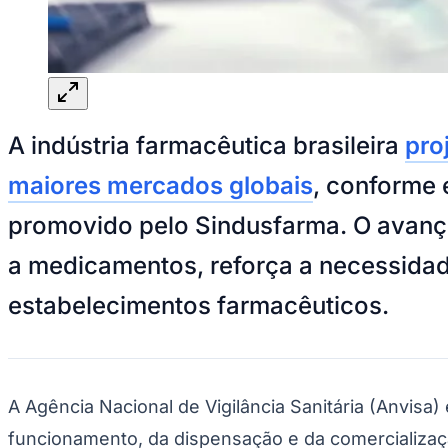
Panorama Econômico
Para Sua Empresa
Anuncie no Portal
Verificar Empresa
Novo
Anunciar Vagas
Novo
A indústria farmacêutica brasileira
pro
Publicidade Legal
NBA
maiores mercados globais
, conforme 
NFL
Fórmula 1
promovido pelo Sindusfarma. O avanço
UFC
Tênis (ATP)
a medicamentos, reforça a necessidade
MLB
NHL
estabelecimentos farmacêuticos.
Atletismo
Vôlei
NBB
Competições de Futebol
A Agência Nacional de Vigilância Sanitária (Anvisa
Brasileirão Série A
Brasileirão Série B
funcionamento, da dispensação e da comercializaçã
Paulistão