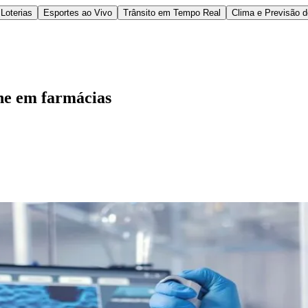
Loterias
Esportes ao Vivo
Trânsito em Tempo Real
Clima e Previsão 
ene em farmácias
l
Bethaville
Boa Vista
Califórnia
Carapicuíba
Centro
Chácaras Marco
Cida
im dos Altos
Jardim dos Camargos
Jardim Esperança
Jardim Graziela
Jard
lista
Jardim Reginalice
Jardim São Luís
Jardim São Pedro
Jardim São Sil
uzia
Parque Viana
Pirapora do Bom Jesus
Recanto Phrynéa
Santana de P
 Porto
Votupoca