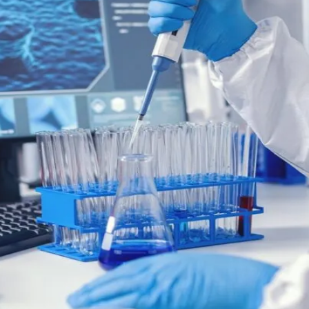
do Bom Jesus
Araçariguama
Cajamar
Caieiras
Franco da Rocha
Francisco 