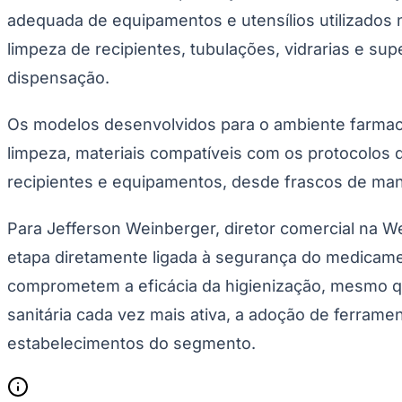
Copa do Brasil
adequada de equipamentos e utensílios utilizados
Libertadores
Sul-Americana
limpeza de recipientes, tubulações, vidrarias e sup
Copa América
Champions League
dispensação.
Premier League
La Liga
Os modelos desenvolvidos para o ambiente farmacê
Bundesliga
Mundial 2026
limpeza, materiais compatíveis com os protocolos d
Times - Ir direto
recipientes e equipamentos, desde frascos de manip
Para Jefferson Weinberger, diretor comercial na 
etapa diretamente ligada à segurança do medicame
comprometem a eficácia da higienização, mesmo q
sanitária cada vez mais ativa, a adoção de ferrame
estabelecimentos do segmento.