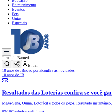
Educação
Entretenimento
Eventos
Pets
Guias
Especiais
Explore Tudo
Últimas Notícias
Previsão do Tempo
Trânsito e Rotas
Dia a Dia & Lazer
Jornal de Barueri
Transportes
Entrar
Gastronomia
10 anos de JB
novo portal
confira as novidades
Cinema & Shows
10 anos de JB
Jogos
Novo
Para Sua Empresa
Resultados das Loterias
confira se você ga
Anuncie no Portal
Cadastrar Empresa
Divulgar Vagas
Novo
Mega-Sena, Quina, Lotofácil e todos os jogos. Resultado instantâneo, s
Publicidade Legal
03
/
10
Conferir resultados