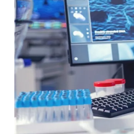
Publicidade Legal
Negócios Regionais
Turismo
Segurança Regional
Hospitais Estaduais
Parques & Represas
Cidades da Região
Santana de Parnaíba
Osasco
Carapicuíba
Jandira
Itapevi
Cotia
Pirapora 
Para Sua Empresa
Anuncie Regional
Guia de Empresas
Vagas na Região
Novo
Hub de Negócios
Guia Comercial
Selo Verificado
Portal Educacional
Agenda de Vestibulares
Vagas de Emprego
Concursos
Panorama Econômico