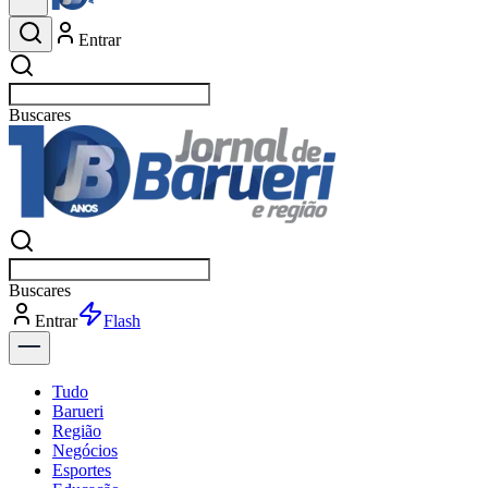
Entrar
Buscar
esportes
Buscar
esportes
Entrar
Flash
Tudo
Barueri
Região
Negócios
Esportes