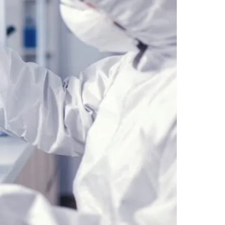
Morato
Taboão da Serra
Embu das Artes
São Roque