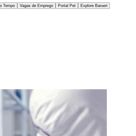
do Tempo
Vagas de Emprego
Portal Pet
Explore Barueri
des da Região
Cotia
Cruz Preta
Engenho Novo
Fazenda
im Iracema
Jardim Itaquiti
Jardim Julio
Jardim Líbano
Jardim Maria
vestre
Jardim Silveira
Jardim Tupã
Jardim Tupanci
Mutinga
Nova
arnaíba
Silveira
Tamboré
Vale do Sol
Vila Barros
Vila Boa Vista
Vila do