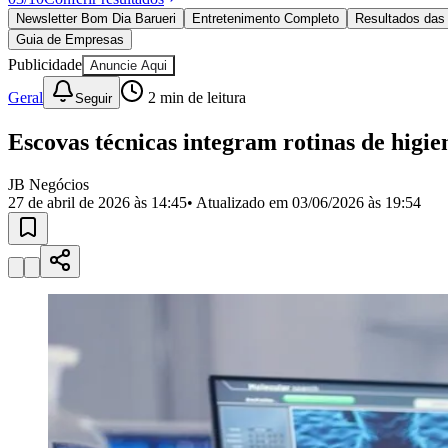
Política
Newsletter Bom Dia Barueri
Entretenimento Completo
Resultados das 
Eleições
Guia de Empresas
Esportes
Saúde
Publicidade
Anuncie Aqui
Segurança
Geral
2
min de leitura
Seguir
Cultura
Meio Ambiente
Obras
Escovas técnicas integram rotinas de higi
Educação
JB Negócios
Bairros de Barueri
27 de abril de 2026 às 14:45
• Atualizado em
03/06/2026 às 19:54
Selecione sua região
Para notícias da sua região
Aldeia
Aldeia da Serra
Aldeia de Barueri
Alphaville
Bairro Jubran
Belva
Militar
Itapevi
Jandira
Jardim Audir
Jardim Belval
Jardim Califórnia
Jard
Cristina
Jardim Maria Helena
Jardim Mutinga
Jardim Paraíso
Jardim Pau
Aldeinha
Osasco
Parque dos Camargos
Parque Imperial
Parque Santa L
Conde
Vila Engenho Novo
Vila Márcia
Vila Nossa Sra. da Escada
Vila
Para Sua Empresa
Anuncie no Portal
Guia de Empresas
Divulgar Vagas
Novo