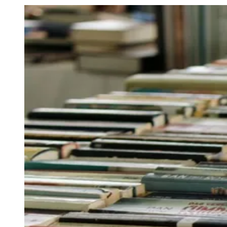
Julio
Jardim Líbano
Jardim Maria Cristina
Jardim Maria Helena
Jardim
Mutinga
Jardim Paraíso
Jardim Paulista
Jardim Reginalice
Jardim São
Luís
Jardim São Pedro
Jardim São Silvestre
Jardim Silveira
Jardim
Tupã
Jardim Tupanci
Mutinga
Nova Aldeinha
Osasco
Parque dos
Camargos
Parque Imperial
Parque Santa Luzia
Parque Viana
Pirapora
do Bom Jesus
Recanto Phrynéa
Santana de
Parnaíba
Silveira
Tamboré
Vale do Sol
Vila Barros
Vila Boa Vista
Vila
do Conde
Vila Engenho Novo
Vila Márcia
Vila Nossa Sra. da
Escada
Vila Porto
Votupoca
Para Sua Empresa
Anuncie no Portal
Guia de Empresas
Divulgar Vagas
Novo
Publicidade Legal
Negócios Regionais
Turismo
Segurança Regional
Hospitais Estaduais
Parques & Represas
Cidades da Região
Santana de Parnaíba
Osasco
Carapicuíba
Jandira
Itapevi
Cotia
Pirapora
do Bom Jesus
Araçariguama
Cajamar
Caieiras
Franco da