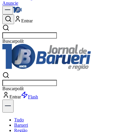
Anuncie
Entrar
Buscar
notícias em
Buscar
notícias em
Entrar
Explorar
Tudo
Barueri
Região