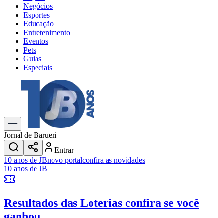
Negócios
Esportes
Educação
Entretenimento
Eventos
Pets
Guias
Especiais
Explore Tudo
Últimas Notícias
Previsão do Tempo
Trânsito e Rotas
Dia a Dia & Lazer
Jornal de Barueri
Transportes
Entrar
Gastronomia
10 anos de JB
novo portal
confira as novidades
Cinema & Shows
10 anos de JB
Jogos
Novo
Para Sua Empresa
Resultados das Loterias
confira se você
Anuncie no Portal
Cadastrar Empresa
ganhou