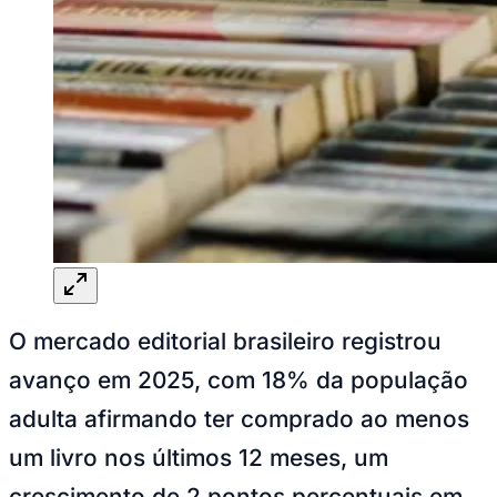
Rocha
Francisco Morato
Taboão da Serra
Embu das Artes
São Roque
Para Sua Empresa
Anuncie Regional
Guia de Empresas
Vagas na Região
Novo
Hub de Negócios
Guia Comercial
Selo Verificado
Portal Educacional
Agenda de Vestibulares
Vagas de Emprego
Concursos
Panorama Econômico
Panorama Econômico
O mercado editorial brasileiro registrou
Para Sua Empresa
avanço em 2025, com 18% da população
Anuncie no Portal
adulta afirmando ter comprado ao menos
Verificar Empresa
Novo
Anunciar Vagas
Novo
um livro nos últimos 12 meses, um
Publicidade Legal
crescimento de 2 pontos percentuais em