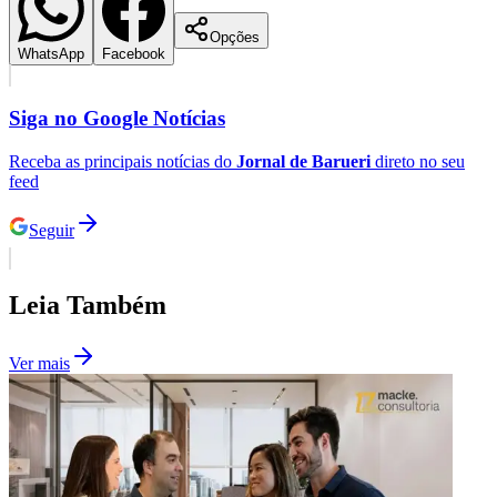
Opções
WhatsApp
Facebook
Siga no
Google Notícias
Receba as principais notícias do
Jornal de Barueri
direto no seu
feed
Seguir
Leia Também
Ver mais
Flamengo