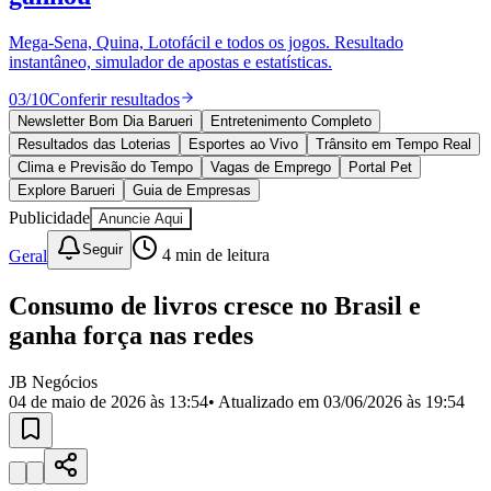
Divulgar Vagas
Novo
Publicidade Legal
Mega-Sena, Quina, Lotofácil e todos os jogos. Resultado
instantâneo, simulador de apostas e estatísticas.
Política
Eleições
03
/
10
Conferir resultados
Esportes
Saúde
Newsletter Bom Dia Barueri
Entretenimento Completo
Segurança
Resultados das Loterias
Esportes ao Vivo
Trânsito em Tempo Real
Cultura
Clima e Previsão do Tempo
Vagas de Emprego
Portal Pet
Meio Ambiente
Explore Barueri
Guia de Empresas
Obras
Publicidade
Anuncie Aqui
Educação
Seguir
Geral
4
min de leitura
Bairros de Barueri
Consumo de livros cresce no Brasil e
Selecione sua região
Para notícias da sua região
ganha força nas redes
Aldeia
Aldeia da Serra
Aldeia de Barueri
Alphaville
Bairro
Jubran
Belval
Bethaville
Boa
JB Negócios
Vista
Califórnia
Carapicuíba
Centro
Chácaras Marco
Cidades da
04 de maio de 2026 às 13:54
• Atualizado em
03/06/2026 às 19:54
Região
Cotia
Cruz Preta
Engenho Novo
Fazenda
Militar
Itapevi
Jandira
Jardim Audir
Jardim Belval
Jardim
Califórnia
Jardim dos Altos
Jardim dos Camargos
Jardim
Esperança
Jardim Graziela
Jardim Iracema
Jardim Itaquiti
Jardim