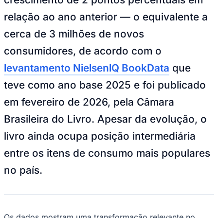
NBA
NFL
relação ao ano anterior — o equivalente a
Fórmula 1
UFC
cerca de 3 milhões de novos
Tênis (ATP)
MLB
consumidores, de acordo com o
NHL
Atletismo
levantamento NielsenlQ BookData
que
Vôlei
NBB
teve como ano base 2025 e foi publicado
Competições de Futebol
em fevereiro de 2026, pela Câmara
Brasileirão Série A
Brasileira do Livro. Apesar da evolução, o
Brasileirão Série B
Paulistão
livro ainda ocupa posição intermediária
Copa do Brasil
Libertadores
entre os itens de consumo mais populares
Sul-Americana
no país.
Copa América
Champions League
Premier League
La Liga
Bundesliga
Mundial 2026
Os dados mostram uma transformação relevante no