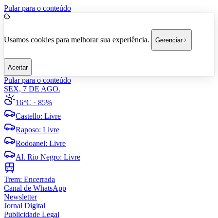
Pular para o conteúdo
Usamos cookies para melhorar sua experiência.
Gerenciar
Aceitar
Pular para o conteúdo
SEX, 7 DE AGO.
16°C
· 85%
Castello
:
Livre
Raposo
:
Livre
Rodoanel
:
Livre
Al. Rio Negro
:
Livre
Trem:
Encerrada
Canal de WhatsApp
Newsletter
Jornal Digital
Publicidade Legal