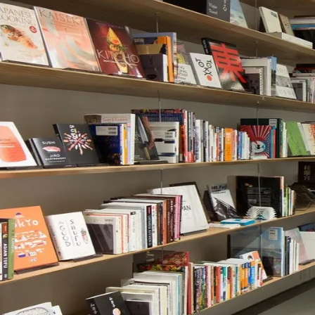
ultural internacional, a
Biblioteca da Fundação Ja
esa, atraindo visitantes e leitores interessados em 
rcial.
se São Paulo
oferece uma coleção de mais de 2 mil tí
bém costuma promover a literatura em sua programa
Leitura Japan House São Paulo + Quatro Cinco Um
,
lizado em parceria com a revista literária Quatro Cin
Corinthians
bras de uma temática única, também são opções par
 Avenida Paulista, é a
Biblioteca de Fotografia do I
rafia a partir de um acervo de aproximadamente 30 m
iteratura clássica, do encontro presencial ao virtual
caminhos para o incentivo à leitura. Em um cenário