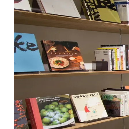
se mostram suficientes. No cenário de intercâmbio c
Paulista, reúne materiais focados na cultura japon
a obras muitas vezes indisponíveis no circuito come
Da mesma forma, o
espaço literário da Japan Hou
Japão contemporâneo. A instituição nipônica tam
dedicado aos quadrinhos japoneses, e o
Clube de 
literatura nipônica traduzida para o português, rea
Espaços literários especializados, que reúnem o
específico. Um dos exemplos, também localizado na
conhecimento artístico sobre temas ligados à fotog
Ao reunir diferentes formas de leitura, do mangá à l
formatos, linguagens e experiências como um dos 