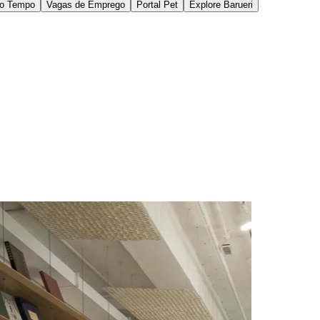
 enquanto a média anual é de 3,96 obras por
 ao considerar dados divulgados pelo Instituto
15 anos são analfabetos
— grande obstáculo no
 de encontro entre o público e os livros,
 e repertórios, além de uma programação
mportante espaço para o incentivo à leitura na
títulos, incluindo audiolivros. Já a
Biblioteca Mario
aior do Brasil, com um acervo histórico de mais de
os sistemas estadual e municipal de bibliotecas não