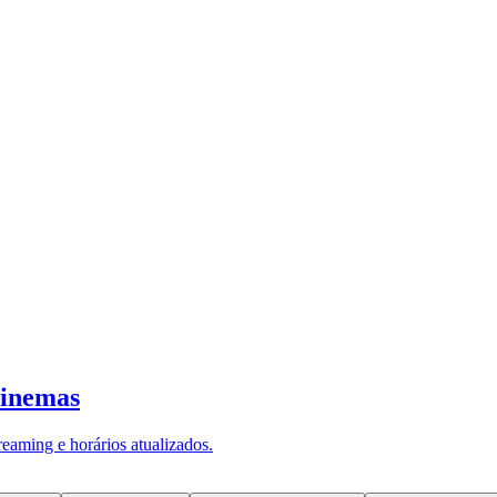
te global à valorização da leitura, do
rado em 23 de abril, se firma como um 
mento aos autores. A data foi escolhi
scidos ou falecidos no dia, como
William
tros.
mantém relevante e alerta para um problema contem
 Segundo dados da
6ª edição da pesquisa
Retratos da 