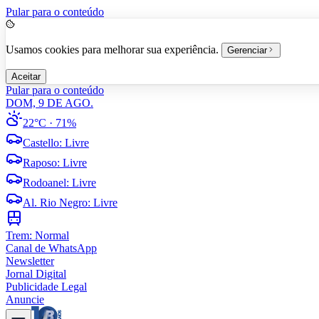
Pular para o conteúdo
Usamos cookies para melhorar sua experiência.
Gerenciar
Aceitar
Pular para o conteúdo
DOM, 9 DE AGO.
22°C
· 71%
Castello
:
Livre
Raposo
:
Livre
Rodoanel
:
Livre
Al. Rio Negro
:
Livre
Trem:
Normal
Canal de WhatsApp
Newsletter
Jornal Digital
Publicidade Legal
Anuncie