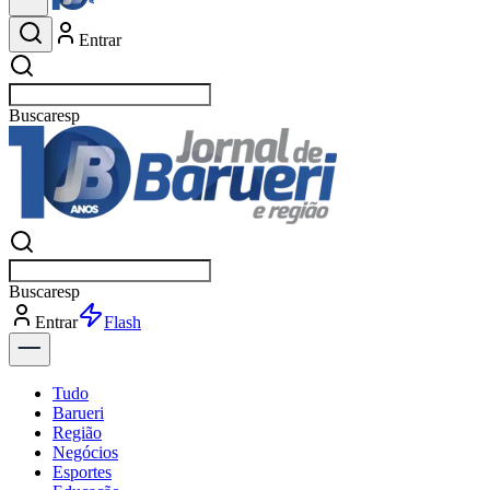
Entrar
Buscar
esportes
Buscar
esportes
Entrar
Flash
Tudo
Barueri
Região
Negócios
Esportes