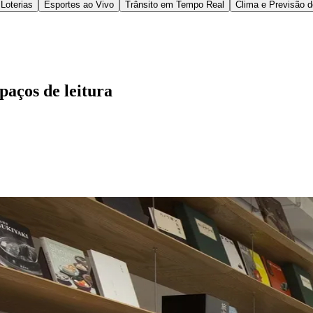
 livro nos três meses anteriores ao levantamento,
egralmente. O cenário se torna ainda mais complexo
4:
cerca de 9,1 milhões de brasileiros com mais de 
tuitos na capital paulista assumem o papel de pontos
alificados, com diversidade de linguagens, autores
o Parque da Juventude, a
Biblioteca de São Paulo
,
i
l obras e uma plataforma digital com mais de 20 mil 
e maior biblioteca pública de São Paulo e segunda m
 pessoas desde sua inauguração há 100 anos.
o tão diverso quanto o das grandes cidades, apenas 