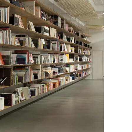
pão em São Paulo
, localizada no início da Avenida
conhecer mais sobre o país, ampliando o acesso
tulos dedicados à leitura e à pesquisa sobre o
ção mensal, em atividades como o
Ciclo de Mangá
,
 encontro mensal virtual que debate uma obra da
co Um.
Palmeiras
a quem quer mergulhar em um assunto
MS Paulista
, que incentiva a pesquisa e o
il itens e atividades mensais diversas.
, essas iniciativas apontam para a diversidade de
 marcado por mudanças nos hábitos culturais,
a