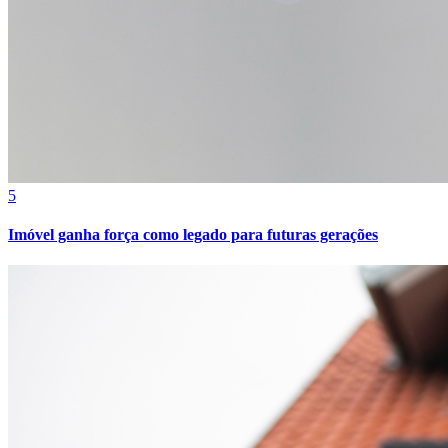
5
Imóvel ganha força como legado para futuras gerações
Bragantino