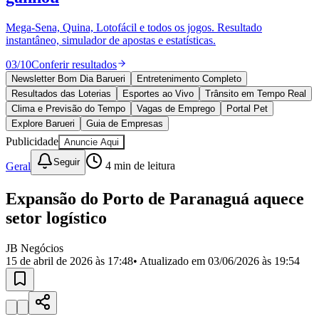
Divulgar Vagas
Novo
Publicidade Legal
Mega-Sena, Quina, Lotofácil e todos os jogos. Resultado
instantâneo, simulador de apostas e estatísticas.
Política
Eleições
03
/
10
Conferir resultados
Esportes
Saúde
Newsletter Bom Dia Barueri
Entretenimento Completo
Segurança
Resultados das Loterias
Esportes ao Vivo
Trânsito em Tempo Real
Cultura
Clima e Previsão do Tempo
Vagas de Emprego
Portal Pet
Meio Ambiente
Explore Barueri
Guia de Empresas
Obras
Publicidade
Anuncie Aqui
Educação
Seguir
Geral
4
min de leitura
Bairros de Barueri
Expansão do Porto de Paranaguá aquece
Selecione sua região
Para notícias da sua região
setor logístico
Aldeia
Aldeia da Serra
Aldeia de Barueri
Alphaville
Bairro
Jubran
Belval
Bethaville
Boa
JB Negócios
Vista
Califórnia
Carapicuíba
Centro
Chácaras Marco
Cidades da
15 de abril de 2026 às 17:48
• Atualizado em
03/06/2026 às 19:54
Região
Cotia
Cruz Preta
Engenho Novo
Fazenda
Militar
Itapevi
Jandira
Jardim Audir
Jardim Belval
Jardim
Califórnia
Jardim dos Altos
Jardim dos Camargos
Jardim
Esperança
Jardim Graziela
Jardim Iracema
Jardim Itaquiti
Jardim