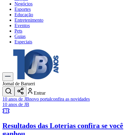
Negócios
Esportes
Educação
Entretenimento
Eventos
Pets
Guias
Especiais
Explore Tudo
Últimas Notícias
Previsão do Tempo
Trânsito e Rotas
Dia a Dia & Lazer
Jornal de Barueri
Transportes
Entrar
Gastronomia
10 anos de JB
novo portal
confira as novidades
Cinema & Shows
10 anos de JB
Jogos
Novo
Para Sua Empresa
Resultados das Loterias
confira se você
Anuncie no Portal
Cadastrar Empresa
ganhou