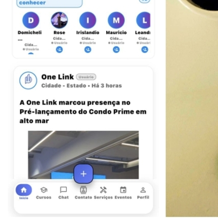
Atlético-MG