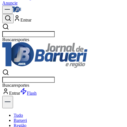
Anuncie
Entrar
Buscar
no
Buscar
p
Entrar
Explorar
Tudo
Barueri
Região