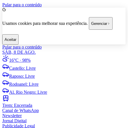
Pular para o conteúdo
Usamos cookies para melhorar sua experiência.
Gerenciar
Aceitar
Pular para o conteúdo
SÁB, 8 DE AGO.
16°C
· 98%
Castello
:
Livre
Raposo
:
Livre
Rodoanel
:
Livre
Al. Rio Negro
:
Livre
Trem:
Encerrada
Canal de WhatsApp
Newsletter
Jornal Digital
Publicidade Legal