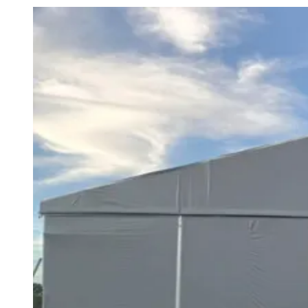
Julio
Jardim Líbano
Jardim Maria Cristina
Jardim Maria Helena
Jardim
Mutinga
Jardim Paraíso
Jardim Paulista
Jardim Reginalice
Jardim São
Luís
Jardim São Pedro
Jardim São Silvestre
Jardim Silveira
Jardim
Tupã
Jardim Tupanci
Mutinga
Nova Aldeinha
Osasco
Parque dos
Camargos
Parque Imperial
Parque Santa Luzia
Parque Viana
Pirapora
do Bom Jesus
Recanto Phrynéa
Santana de
Parnaíba
Silveira
Tamboré
Vale do Sol
Vila Barros
Vila Boa Vista
Vila
do Conde
Vila Engenho Novo
Vila Márcia
Vila Nossa Sra. da
Escada
Vila Porto
Votupoca
Para Sua Empresa
Anuncie no Portal
Guia de Empresas
Divulgar Vagas
Novo
Publicidade Legal
Negócios Regionais
Turismo
Segurança Regional
Hospitais Estaduais
Parques & Represas
Cidades da Região
Santana de Parnaíba
Osasco
Carapicuíba
Jandira
Itapevi
Cotia
Pirapora
do Bom Jesus
Araçariguama
Cajamar
Caieiras
Franco da