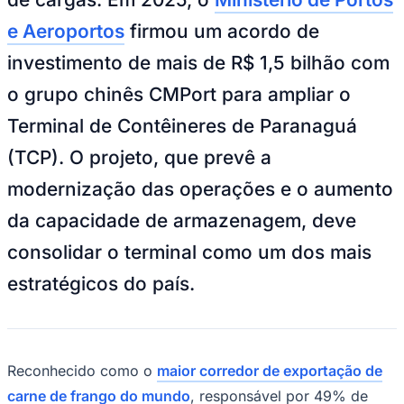
NBA
NFL
e Aeroportos
firmou um acordo de
Fórmula 1
UFC
investimento de mais de R$ 1,5 bilhão com
Tênis (ATP)
MLB
o grupo chinês CMPort para ampliar o
NHL
Atletismo
Terminal de Contêineres de Paranaguá
Vôlei
NBB
(TCP). O projeto, que prevê a
Competições de Futebol
modernização das operações e o aumento
Brasileirão Série A
da capacidade de armazenagem, deve
Brasileirão Série B
Paulistão
consolidar o terminal como um dos mais
Copa do Brasil
Libertadores
estratégicos do país.
Sul-Americana
Copa América
Champions League
Premier League
La Liga
Reconhecido como o
maior corredor de exportação de
Bundesliga
Mundial 2026
carne de frango do mundo
, responsável por 49% de