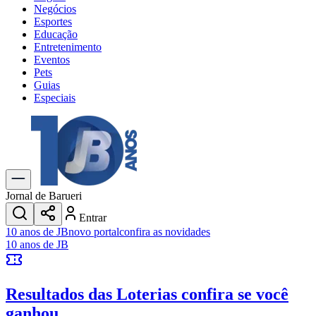
Negócios
Esportes
Educação
Entretenimento
Eventos
Pets
Guias
Especiais
Explore Tudo
Últimas Notícias
Previsão do Tempo
Trânsito e Rotas
Dia a Dia & Lazer
Jornal de Barueri
Transportes
Entrar
Gastronomia
10 anos de JB
novo portal
confira as novidades
Cinema & Shows
10 anos de JB
Jogos
Novo
Para Sua Empresa
Resultados das Loterias
confira se você
Anuncie no Portal
Cadastrar Empresa
ganhou