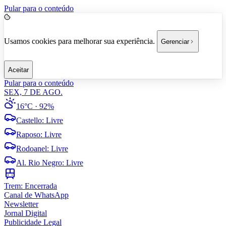
Pular para o conteúdo
Usamos cookies para melhorar sua experiência.
Gerenciar
Aceitar
Pular para o conteúdo
SEX, 7 DE AGO.
16°C
· 92%
Castello
:
Livre
Raposo
:
Livre
Rodoanel
:
Livre
Al. Rio Negro
:
Livre
Trem:
Encerrada
Canal de WhatsApp
Newsletter
Jornal Digital
Publicidade Legal