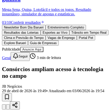
Divulgar Vagas
Novo
Publicidade Legal
Mega-Sena, Quina, Lotofácil e todos os jogos. Resultado
instantâneo, simulador de apostas e estatísticas.
Política
Eleições
03
/
10
Conferir resultados
Esportes
Saúde
Newsletter Bom Dia Barueri
Entretenimento Completo
Segurança
Resultados das Loterias
Esportes ao Vivo
Trânsito em Tempo Real
Cultura
Clima e Previsão do Tempo
Vagas de Emprego
Portal Pet
Meio Ambiente
Explore Barueri
Guia de Empresas
Obras
Publicidade
Anuncie Aqui
Educação
Seguir
Geral
3
min de leitura
Bairros de Barueri
Consórcios ampliam acesso à tecnologia
Selecione sua região
Para notícias da sua região
no campo
Aldeia
Aldeia da Serra
Aldeia de Barueri
Alphaville
Bairro
Jubran
Belval
Bethaville
Boa
JB Negócios
Vista
Califórnia
Carapicuíba
Centro
Chácaras Marco
Cidades da
29 de abril de 2026 às 19:49
• Atualizado em
03/06/2026 às 19:54
Região
Cotia
Cruz Preta
Engenho Novo
Fazenda
Militar
Itapevi
Jandira
Jardim Audir
Jardim Belval
Jardim
Califórnia
Jardim dos Altos
Jardim dos Camargos
Jardim
Esperança
Jardim Graziela
Jardim Iracema
Jardim Itaquiti
Jardim