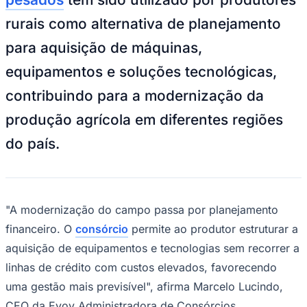
NBA
NFL
rurais como alternativa de planejamento
Fórmula 1
UFC
para aquisição de máquinas,
Tênis (ATP)
MLB
equipamentos e soluções tecnológicas,
NHL
Atletismo
contribuindo para a modernização da
Vôlei
NBB
produção agrícola em diferentes regiões
Competições de Futebol
do país.
Brasileirão Série A
Brasileirão Série B
Paulistão
Copa do Brasil
"A modernização do campo passa por planejamento
Libertadores
Sul-Americana
financeiro. O
consórcio
permite ao produtor estruturar a
Copa América
aquisição de equipamentos e tecnologias sem recorrer a
Champions League
Premier League
linhas de crédito com custos elevados, favorecendo
La Liga
uma gestão mais previsível", afirma Marcelo Lucindo,
Bundesliga
Mundial 2026
CEO da Evoy Administradora de Consórcios.