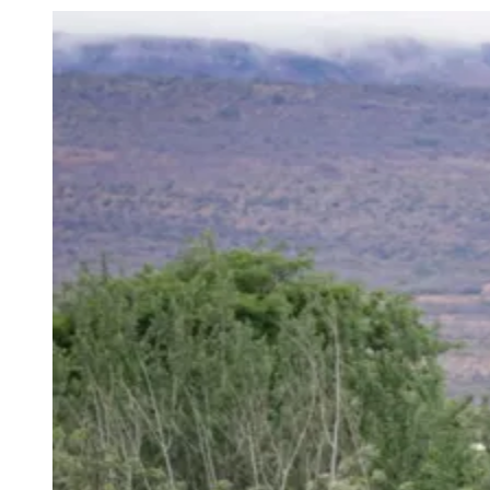
Julio
Jardim Líbano
Jardim Maria Cristina
Jardim Maria Helena
Jardim
Mutinga
Jardim Paraíso
Jardim Paulista
Jardim Reginalice
Jardim São
Luís
Jardim São Pedro
Jardim São Silvestre
Jardim Silveira
Jardim
Tupã
Jardim Tupanci
Mutinga
Nova Aldeinha
Osasco
Parque dos
Camargos
Parque Imperial
Parque Santa Luzia
Parque Viana
Pirapora
do Bom Jesus
Recanto Phrynéa
Santana de
Parnaíba
Silveira
Tamboré
Vale do Sol
Vila Barros
Vila Boa Vista
Vila
do Conde
Vila Engenho Novo
Vila Márcia
Vila Nossa Sra. da
Escada
Vila Porto
Votupoca
Para Sua Empresa
Anuncie no Portal
Guia de Empresas
Divulgar Vagas
Novo
Publicidade Legal
Negócios Regionais
Turismo
Segurança Regional
Hospitais Estaduais
Parques & Represas
Cidades da Região
Santana de Parnaíba
Osasco
Carapicuíba
Jandira
Itapevi
Cotia
Pirapora
do Bom Jesus
Araçariguama
Cajamar
Caieiras
Franco da