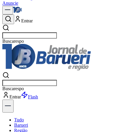
Anuncie
Entrar
Buscar
notíc
Buscar
notíc
Entrar
Explorar
Tudo
Barueri
Região