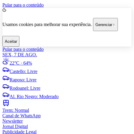
Pular para o conteúdo
Usamos cookies para melhorar sua experiência.
Gerenciar
Aceitar
Pular para o conteúdo
SEX, 7 DE AGO.
22°C
· 64%
Castello
:
Livre
Raposo
:
Livre
Rodoanel
:
Livre
Al. Rio Negro
:
Moderado
Trem:
Normal
Canal de WhatsApp
Newsletter
Jornal Digital
Publicidade Legal