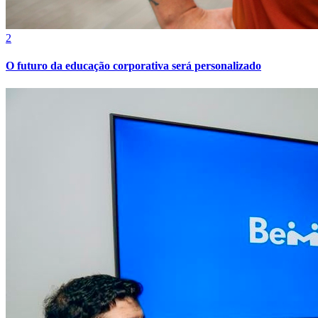
2
O futuro da educação corporativa será personalizado
Bragantino