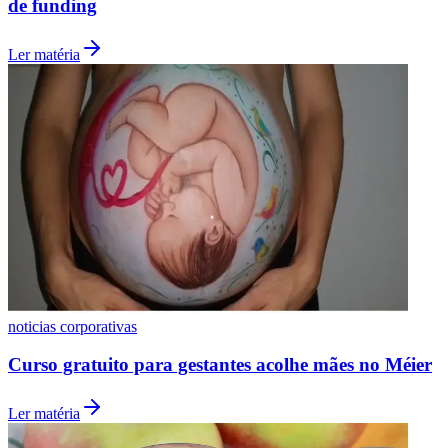
de funding
Cruzeiro
Ler matéria
noticias corporativas
Curso gratuito para gestantes acolhe mães no Méier
Ler matéria