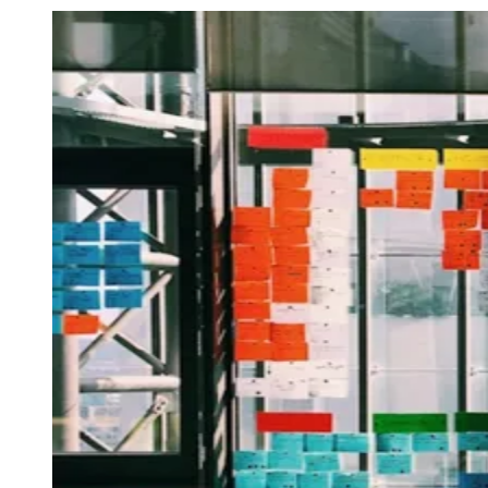
Julio
Jardim Líbano
Jardim Maria Cristina
Jardim Maria Helena
Jardim
Mutinga
Jardim Paraíso
Jardim Paulista
Jardim Reginalice
Jardim São
Luís
Jardim São Pedro
Jardim São Silvestre
Jardim Silveira
Jardim
Tupã
Jardim Tupanci
Mutinga
Nova Aldeinha
Osasco
Parque dos
Camargos
Parque Imperial
Parque Santa Luzia
Parque Viana
Pirapora
do Bom Jesus
Recanto Phrynéa
Santana de
Parnaíba
Silveira
Tamboré
Vale do Sol
Vila Barros
Vila Boa Vista
Vila
do Conde
Vila Engenho Novo
Vila Márcia
Vila Nossa Sra. da
Escada
Vila Porto
Votupoca
Para Sua Empresa
Anuncie no Portal
Guia de Empresas
Divulgar Vagas
Novo
Publicidade Legal
Negócios Regionais
Turismo
Segurança Regional
Hospitais Estaduais
Parques & Represas
Cidades da Região
Santana de Parnaíba
Osasco
Carapicuíba
Jandira
Itapevi
Cotia
Pirapora
do Bom Jesus
Araçariguama
Cajamar
Caieiras
Franco da