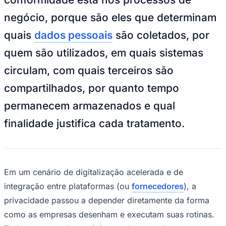
NBA
NFL
negócio, porque são eles que determinam
Fórmula 1
UFC
quais
dados pessoais
são coletados, por
Tênis (ATP)
MLB
quem são utilizados, em quais sistemas
NHL
Atletismo
circulam, com quais terceiros são
Vôlei
NBB
compartilhados, por quanto tempo
Competições de Futebol
permanecem armazenados e qual
Brasileirão Série A
finalidade justifica cada tratamento.
Brasileirão Série B
Paulistão
Copa do Brasil
Libertadores
Sul-Americana
Em um cenário de digitalização acelerada e de
Copa América
Champions League
integração entre plataformas (ou
fornecedores
), a
Premier League
privacidade passou a depender diretamente da forma
La Liga
Bundesliga
como as empresas desenham e executam suas rotinas.
Mundial 2026