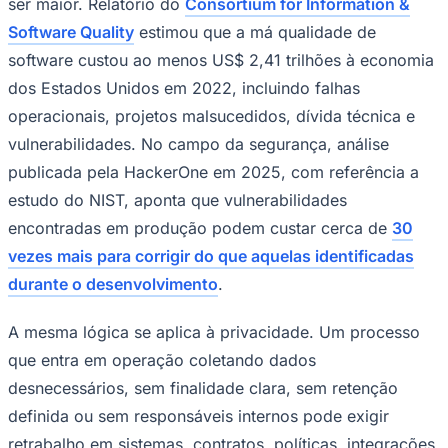
ser maior. Relatório do
Consortium for Information &
Software Quality
estimou que a má qualidade de
software custou ao menos US$ 2,41 trilhões à economia
dos Estados Unidos em 2022, incluindo falhas
operacionais, projetos malsucedidos, dívida técnica e
vulnerabilidades. No campo da segurança, análise
publicada pela HackerOne em 2025, com referência a
estudo do NIST, aponta que vulnerabilidades
encontradas em produção podem custar cerca de
30
vezes mais para corrigir do que aquelas identificadas
durante o desenvolvimento
.
A mesma lógica se aplica à privacidade. Um processo
que entra em operação coletando dados
desnecessários, sem finalidade clara, sem retenção
Flamengo
definida ou sem responsáveis internos pode exigir
retrabalho em sistemas, contratos, políticas, integrações