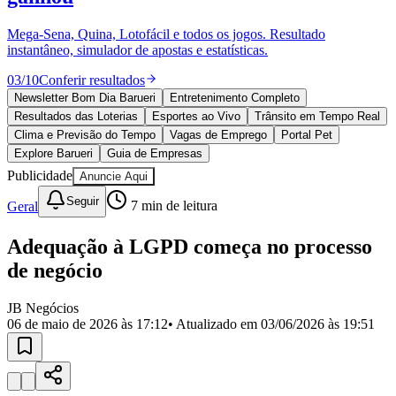
Divulgar Vagas
Novo
Publicidade Legal
Mega-Sena, Quina, Lotofácil e todos os jogos. Resultado
instantâneo, simulador de apostas e estatísticas.
Política
Eleições
03
/
10
Conferir resultados
Esportes
Saúde
Newsletter Bom Dia Barueri
Entretenimento Completo
Segurança
Resultados das Loterias
Esportes ao Vivo
Trânsito em Tempo Real
Cultura
Clima e Previsão do Tempo
Vagas de Emprego
Portal Pet
Meio Ambiente
Explore Barueri
Guia de Empresas
Obras
Publicidade
Anuncie Aqui
Educação
Seguir
Geral
7
min de leitura
Bairros de Barueri
Adequação à LGPD começa no processo
Selecione sua região
Para notícias da sua região
de negócio
Aldeia
Aldeia da Serra
Aldeia de Barueri
Alphaville
Bairro
Jubran
Belval
Bethaville
Boa
JB Negócios
Vista
Califórnia
Carapicuíba
Centro
Chácaras Marco
Cidades da
06 de maio de 2026 às 17:12
• Atualizado em
03/06/2026 às 19:51
Região
Cotia
Cruz Preta
Engenho Novo
Fazenda
Militar
Itapevi
Jandira
Jardim Audir
Jardim Belval
Jardim
Califórnia
Jardim dos Altos
Jardim dos Camargos
Jardim
Esperança
Jardim Graziela
Jardim Iracema
Jardim Itaquiti
Jardim