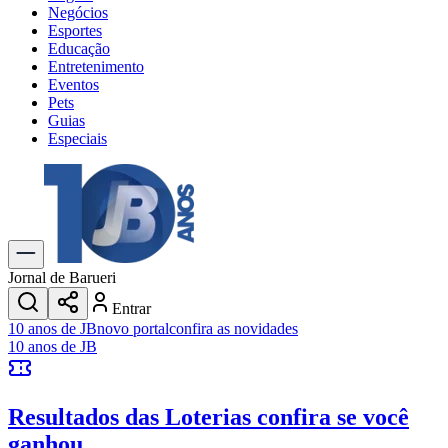
Negócios
Esportes
Educação
Entretenimento
Eventos
Pets
Guias
Especiais
Explore Tudo
Últimas Notícias
Previsão do Tempo
Trânsito e Rotas
Dia a Dia & Lazer
Jornal de Barueri
Transportes
Entrar
Gastronomia
10 anos de JB
novo portal
confira as novidades
Cinema & Shows
10 anos de JB
Jogos
Novo
Para Sua Empresa
Resultados das Loterias
confira se você
Anuncie no Portal
Cadastrar Empresa
ganhou