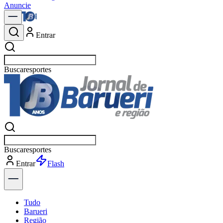
Anuncie
Entrar
Buscar
p
Buscar
po
Entrar
Explorar
Tudo
Barueri
Região