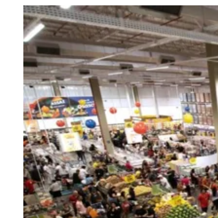
Juventude
O
Assaí
iniciou a ampliação da oferta de
produtos ligados à alimentação e ao bem-
estar em unidades de diferentes regiões
do país, incluindo uma loja em Barueri.