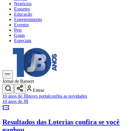
Negócios
Esportes
Educação
Entretenimento
Eventos
Pets
Guias
Especiais
Explore Tudo
Últimas Notícias
Previsão do Tempo
Trânsito e Rotas
Dia a Dia & Lazer
Jornal de Barueri
Transportes
Entrar
Gastronomia
10 anos de JB
novo portal
confira as novidades
Cinema & Shows
10 anos de JB
Jogos
Novo
Para Sua Empresa
Resultados das Loterias
confira se você
Anuncie no Portal
Cadastrar Empresa
ganhou