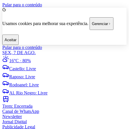
Pular para o conteúdo
Usamos cookies para melhorar sua experiência.
Gerenciar
Aceitar
Pular para o conteúdo
SEX, 7 DE AGO.
16°C
· 80%
Castello
:
Livre
Raposo
:
Livre
Rodoanel
:
Livre
Al. Rio Negro
:
Livre
Trem:
Encerrada
Canal de WhatsApp
Newsletter
Jornal Digital
Publicidade Legal