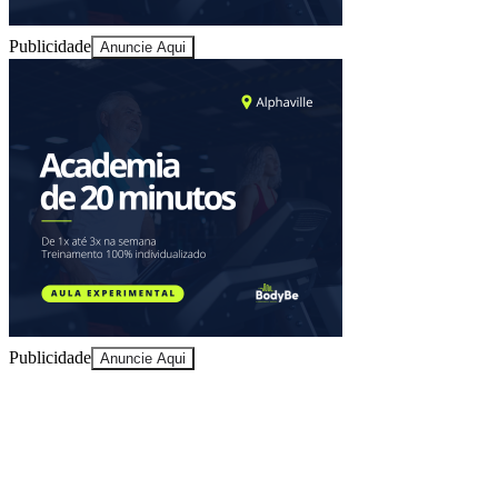
Publicidade
Anuncie Aqui
Publicidade
Anuncie Aqui
10 anos de JB
novo portal
confira as novidades
10 anos de JB
Vitória
Trânsito em Tempo Real
consulte antes de