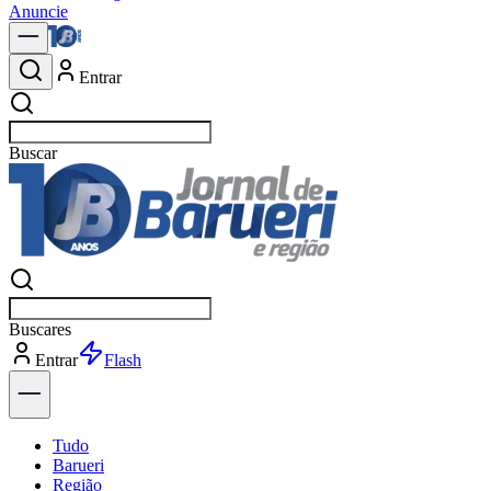
Anuncie
Entrar
Buscar
notícias
Buscar
notíci
Entrar
Explorar
Tudo
Barueri
Região