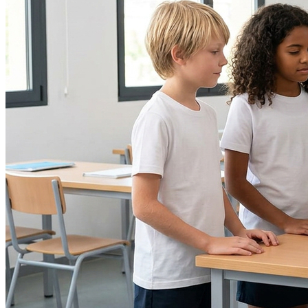
Atlético-MG