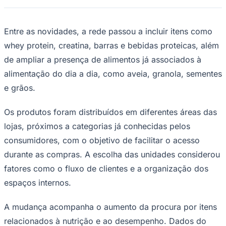
relacionados à nutrição e ao desempenho. Dados do
setor indicam crescimento nas vendas desse tipo de
produto, como suplementos proteicos e alimentos
voltados para consumo antes e depois de atividades
físicas.
Além da inclusão de suplementos, o projeto também
envolve ajustes em outras áreas das lojas. A seção de
frutas, legumes e verduras passou por mudanças, com
Goiás
foco no abastecimento e na organização dos produtos.
Em algumas unidades, também foi ampliada a venda de
itens a granel, como castanhas e sementes.
O projeto também considera o perfil das regiões onde
as lojas estão localizadas. Em parte das unidades
participantes, há academias próximas, o que contribui
para a demanda por produtos ligados à alimentação e