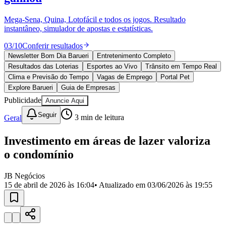
Divulgar Vagas
Novo
Publicidade Legal
Mega-Sena, Quina, Lotofácil e todos os jogos. Resultado
instantâneo, simulador de apostas e estatísticas.
Política
Eleições
03
/
10
Conferir resultados
Esportes
Saúde
Newsletter Bom Dia Barueri
Entretenimento Completo
Segurança
Resultados das Loterias
Esportes ao Vivo
Trânsito em Tempo Real
Cultura
Clima e Previsão do Tempo
Vagas de Emprego
Portal Pet
Meio Ambiente
Explore Barueri
Guia de Empresas
Obras
Publicidade
Anuncie Aqui
Educação
Seguir
Geral
3
min de leitura
Bairros de Barueri
Investimento em áreas de lazer valoriza
Selecione sua região
Para notícias da sua região
o condomínio
Aldeia
Aldeia da Serra
Aldeia de Barueri
Alphaville
Bairro
Jubran
Belval
Bethaville
Boa
JB Negócios
Vista
Califórnia
Carapicuíba
Centro
Chácaras Marco
Cidades da
15 de abril de 2026 às 16:04
• Atualizado em
03/06/2026 às 19:55
Região
Cotia
Cruz Preta
Engenho Novo
Fazenda
Militar
Itapevi
Jandira
Jardim Audir
Jardim Belval
Jardim
Califórnia
Jardim dos Altos
Jardim dos Camargos
Jardim
Esperança
Jardim Graziela
Jardim Iracema
Jardim Itaquiti
Jardim