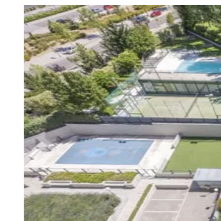
Julio
Jardim Líbano
Jardim Maria Cristina
Jardim Maria Helena
Jardim
Mutinga
Jardim Paraíso
Jardim Paulista
Jardim Reginalice
Jardim São
Luís
Jardim São Pedro
Jardim São Silvestre
Jardim Silveira
Jardim
Tupã
Jardim Tupanci
Mutinga
Nova Aldeinha
Osasco
Parque dos
Camargos
Parque Imperial
Parque Santa Luzia
Parque Viana
Pirapora
do Bom Jesus
Recanto Phrynéa
Santana de
Parnaíba
Silveira
Tamboré
Vale do Sol
Vila Barros
Vila Boa Vista
Vila
do Conde
Vila Engenho Novo
Vila Márcia
Vila Nossa Sra. da
Escada
Vila Porto
Votupoca
Para Sua Empresa
Anuncie no Portal
Guia de Empresas
Divulgar Vagas
Novo
Publicidade Legal
Negócios Regionais
Turismo
Segurança Regional
Hospitais Estaduais
Parques & Represas
Cidades da Região
Santana de Parnaíba
Osasco
Carapicuíba
Jandira
Itapevi
Cotia
Pirapora
do Bom Jesus
Araçariguama
Cajamar
Caieiras
Franco da