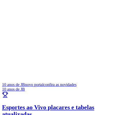
sair de casa
Principais rodovias, CPTM, metrô e linhas de ônibus. Câmeras ao
vivo e alertas de vias.
05
/
10
Ver trânsito agora
Newsletter Bom Dia Barueri
Entretenimento Completo
Resultados das Loterias
Esportes ao Vivo
Trânsito em Tempo Real
Clima e Previsão do Tempo
Vagas de Emprego
Portal Pet
Explore Barueri
Guia de Empresas
Publicidade
Anuncie Aqui
Seguir
Geral
2
min de leitura
Assaí amplia oferta de produtos saudáveis
e inclui suplementos em loja de Barueri
Redação Jornal de Barueri
15 de abril de 2026 às 16:00