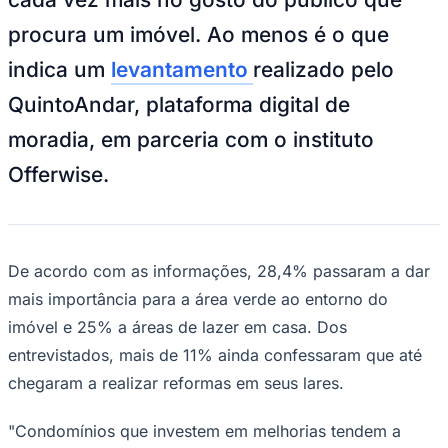
NBA
NFL
procura um imóvel. Ao menos é o que
Fórmula 1
UFC
indica um
levantamento
realizado pelo
Tênis (ATP)
MLB
QuintoAndar, plataforma digital de
NHL
Atletismo
moradia, em parceria com o instituto
Vôlei
NBB
Offerwise.
Competições de Futebol
Brasileirão Série A
Brasileirão Série B
De acordo com as informações, 28,4% passaram a dar
Paulistão
Copa do Brasil
mais importância para a área verde ao entorno do
Libertadores
imóvel e 25% a áreas de lazer em casa. Dos
Sul-Americana
Copa América
entrevistados, mais de 11% ainda confessaram que até
Champions League
chegaram a realizar reformas em seus lares.
Premier League
La Liga
Bundesliga
"Condomínios que investem em melhorias tendem a
Mundial 2026