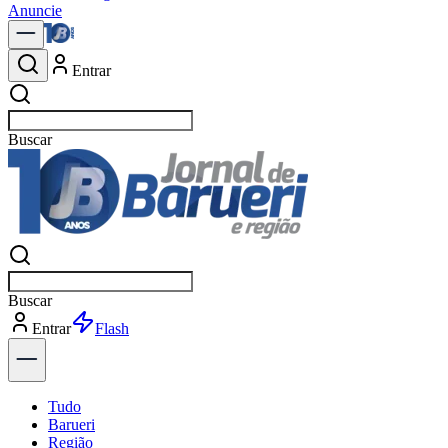
Anuncie
Entrar
Buscar
not
Buscar
not
Entrar
Explorar
Tudo
Barueri
Região