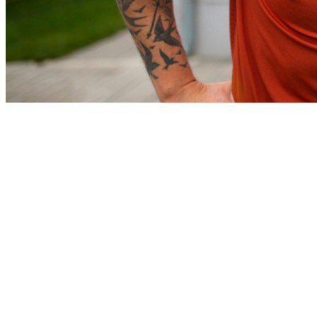
Goiás