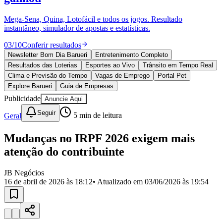
Divulgar Vagas
Novo
Publicidade Legal
Mega-Sena, Quina, Lotofácil e todos os jogos. Resultado
instantâneo, simulador de apostas e estatísticas.
Política
Eleições
03
/
10
Conferir resultados
Esportes
Saúde
Newsletter Bom Dia Barueri
Entretenimento Completo
Segurança
Resultados das Loterias
Esportes ao Vivo
Trânsito em Tempo Real
Cultura
Clima e Previsão do Tempo
Vagas de Emprego
Portal Pet
Meio Ambiente
Explore Barueri
Guia de Empresas
Obras
Publicidade
Anuncie Aqui
Educação
Seguir
Geral
5
min de leitura
Bairros de Barueri
Mudanças no IRPF 2026 exigem mais
Selecione sua região
Para notícias da sua região
atenção do contribuinte
Aldeia
Aldeia da Serra
Aldeia de Barueri
Alphaville
Bairro
Jubran
Belval
Bethaville
Boa
JB Negócios
Vista
Califórnia
Carapicuíba
Centro
Chácaras Marco
Cidades da
16 de abril de 2026 às 18:12
• Atualizado em
03/06/2026 às 19:54
Região
Cotia
Cruz Preta
Engenho Novo
Fazenda
Militar
Itapevi
Jandira
Jardim Audir
Jardim Belval
Jardim
Califórnia
Jardim dos Altos
Jardim dos Camargos
Jardim
Esperança
Jardim Graziela
Jardim Iracema
Jardim Itaquiti
Jardim