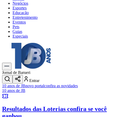
Negócios
Esportes
Educação
Entretenimento
Eventos
Pets
Guias
Especiais
Explore Tudo
Últimas Notícias
Previsão do Tempo
Trânsito e Rotas
Dia a Dia & Lazer
Jornal de Barueri
Transportes
Entrar
Gastronomia
10 anos de JB
novo portal
confira as novidades
Cinema & Shows
10 anos de JB
Jogos
Novo
Para Sua Empresa
Resultados das Loterias
confira se você
Anuncie no Portal
Cadastrar Empresa
ganhou