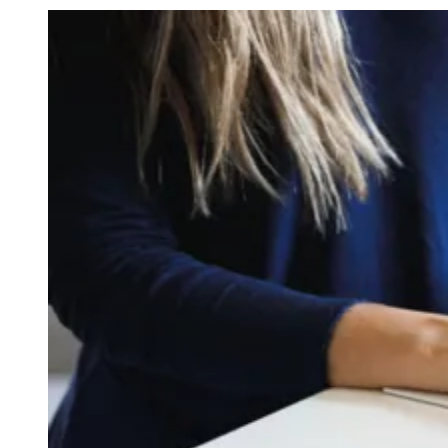
Julio
Jardim Líbano
Jardim Maria Cristina
Jardim Maria Helena
Jardim
Mutinga
Jardim Paraíso
Jardim Paulista
Jardim Reginalice
Jardim São
Luís
Jardim São Pedro
Jardim São Silvestre
Jardim Silveira
Jardim
Tupã
Jardim Tupanci
Mutinga
Nova Aldeinha
Osasco
Parque dos
Camargos
Parque Imperial
Parque Santa Luzia
Parque Viana
Pirapora
do Bom Jesus
Recanto Phrynéa
Santana de
Parnaíba
Silveira
Tamboré
Vale do Sol
Vila Barros
Vila Boa Vista
Vila
do Conde
Vila Engenho Novo
Vila Márcia
Vila Nossa Sra. da
Escada
Vila Porto
Votupoca
Para Sua Empresa
Anuncie no Portal
Guia de Empresas
Divulgar Vagas
Novo
Publicidade Legal
Negócios Regionais
Turismo
Segurança Regional
Hospitais Estaduais
Parques & Represas
Cidades da Região
Santana de Parnaíba
Osasco
Carapicuíba
Jandira
Itapevi
Cotia
Pirapora
do Bom Jesus
Araçariguama
Cajamar
Caieiras
Franco da