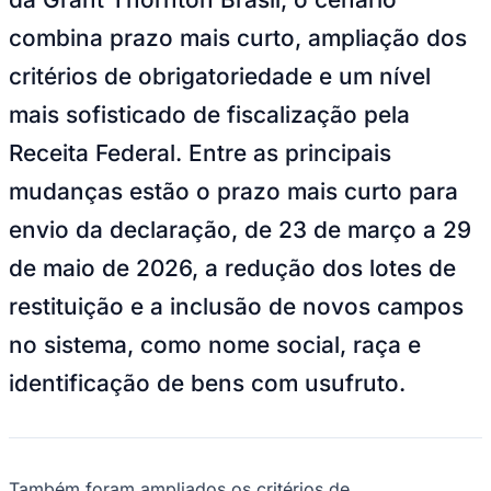
NBA
NFL
combina prazo mais curto, ampliação dos
Fórmula 1
UFC
critérios de obrigatoriedade e um nível
Tênis (ATP)
MLB
mais sofisticado de fiscalização pela
NHL
Atletismo
Receita Federal. Entre as principais
Vôlei
NBB
mudanças estão o prazo mais curto para
Competições de Futebol
envio da declaração, de 23 de março a 29
Brasileirão Série A
de maio de 2026, a redução dos lotes de
Brasileirão Série B
Paulistão
restituição e a inclusão de novos campos
Copa do Brasil
Libertadores
no sistema, como nome social, raça e
Sul-Americana
identificação de bens com usufruto.
Copa América
Champions League
Premier League
La Liga
Bundesliga
Mundial 2026
Também foram ampliados os critérios de