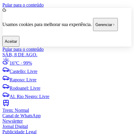
Pular para o conteúdo
Usamos cookies para melhorar sua experiência.
Gerenciar
Aceitar
Pular para o conteúdo
SÁB, 8 DE AGO.
16°C
· 99%
Castello
:
Livre
Raposo
:
Livre
Rodoanel
:
Livre
Al. Rio Negro
:
Livre
Trem:
Normal
Canal de WhatsApp
Newsletter
Jornal Digital
Publicidade Legal