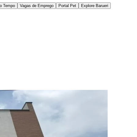
do Tempo
Vagas de Emprego
Portal Pet
Explore Barueri
des da Região
Cotia
Cruz Preta
Engenho Novo
Fazenda
im Iracema
Jardim Itaquiti
Jardim Julio
Jardim Líbano
Jardim Maria
vestre
Jardim Silveira
Jardim Tupã
Jardim Tupanci
Mutinga
Nova
arnaíba
Silveira
Tamboré
Vale do Sol
Vila Barros
Vila Boa Vista
Vila do