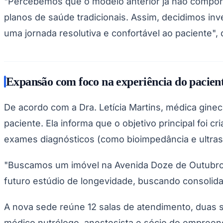
"Percebemos que o modelo anterior já não compor
Copa do Brasil
Libertadores
planos de saúde tradicionais. Assim, decidimos in
Sul-Americana
uma jornada resolutiva e confortável ao paciente", 
Copa América
Champions League
Premier League
La Liga
Bundesliga
Mundial 2026
Expansão com foco na experiência do pacien
Times - Ir direto
De acordo com a Dra. Letícia Martins, médica gineco
paciente. Ela informa que o objetivo principal foi
exames diagnósticos (como bioimpedância e ultras
"Buscamos um imóvel na Avenida Doze de Outubro p
futuro estúdio de longevidade, buscando consolida
A nova sede reúne 12 salas de atendimento, duas sa
médico nutrólogo, anestesista e sócio do empreen