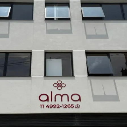
do Bom Jesus
Araçariguama
Cajamar
Caieiras
Franco da Rocha
Francisco 