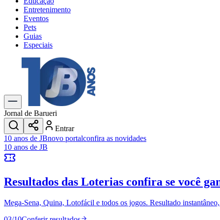
Educação
Entretenimento
Eventos
Pets
Guias
Especiais
Explore Tudo
Últimas Notícias
Previsão do Tempo
Trânsito e Rotas
Dia a Dia & Lazer
Jornal de Barueri
Transportes
Entrar
Gastronomia
10 anos de JB
novo portal
confira as novidades
Cinema & Shows
10 anos de JB
Jogos
Novo
Para Sua Empresa
Resultados das Loterias
confira se você ga
Anuncie no Portal
Cadastrar Empresa
Divulgar Vagas
Novo
Mega-Sena, Quina, Lotofácil e todos os jogos. Resultado instantâneo, s
Publicidade Legal
03
/
10
Conferir resultados