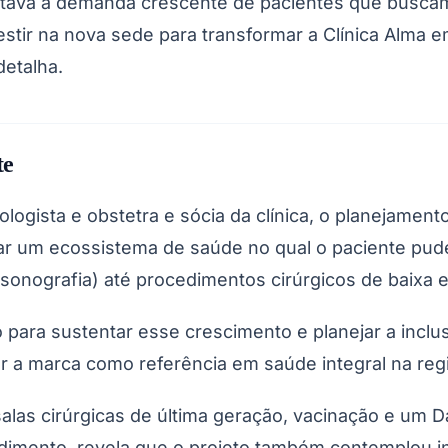
tava a demanda crescente de pacientes que buscam 
vestir na nova sede para transformar a Clínica Alma
detalha.
te
logista e obstetra e sócia da clínica, o planejamen
 criar um ecossistema de saúde no qual o paciente pu
sonografia) até procedimentos cirúrgicos de baixa 
ara sustentar esse crescimento e planejar a inclus
r a marca como referência em saúde integral na regi
las cirúrgicas de última geração, vacinação e um Da
dimento, revela que o projeto também contemplou i