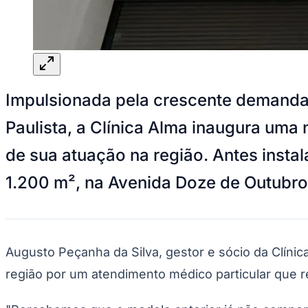
Panorama Econômico
Para Sua Empresa
Anuncie no Portal
Verificar Empresa
Novo
Anunciar Vagas
Novo
Impulsionada pela crescente demanda
Publicidade Legal
NBA
Paulista, a Clínica Alma inaugura u
NFL
Fórmula 1
de sua atuação na região. Antes inst
UFC
Tênis (ATP)
1.200 m², na Avenida Doze de Outubro
MLB
NHL
Atletismo
Vôlei
NBB
Augusto Peçanha da Silva, gestor e sócio da Clínica
Competições de Futebol
região por um atendimento médico particular que r
Brasileirão Série A
Brasileirão Série B
Paulistão