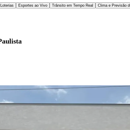
Loterias
Esportes ao Vivo
Trânsito em Tempo Real
Clima e Previsão 
aulista
l
Bethaville
Boa Vista
Califórnia
Carapicuíba
Centro
Chácaras Marco
Cida
im dos Altos
Jardim dos Camargos
Jardim Esperança
Jardim Graziela
Jard
lista
Jardim Reginalice
Jardim São Luís
Jardim São Pedro
Jardim São Sil
uzia
Parque Viana
Pirapora do Bom Jesus
Recanto Phrynéa
Santana de P
 Porto
Votupoca