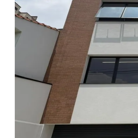
Publicidade Legal
Negócios Regionais
Turismo
Segurança Regional
Hospitais Estaduais
Parques & Represas
Cidades da Região
Santana de Parnaíba
Osasco
Carapicuíba
Jandira
Itapevi
Cotia
Pirapora 
Para Sua Empresa
Anuncie Regional
Guia de Empresas
Vagas na Região
Novo
Hub de Negócios
Guia Comercial
Selo Verificado
Portal Educacional
Agenda de Vestibulares
Vagas de Emprego
Concursos
Panorama Econômico