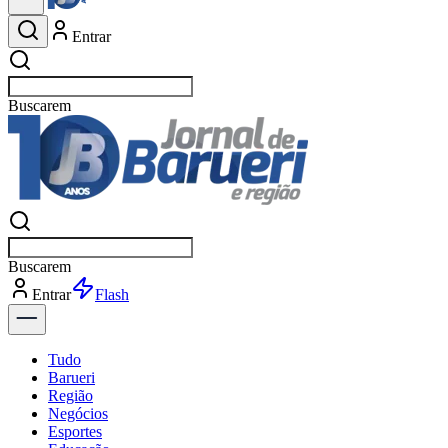
Entrar
Buscar
esportes
Buscar
esportes
Entrar
Flash
Tudo
Barueri
Região
Negócios
Esportes