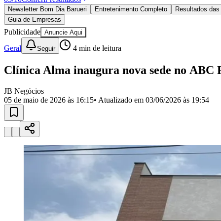
Política
Newsletter Bom Dia Barueri
Entretenimento Completo
Resultados das 
Eleições
Guia de Empresas
Esportes
Saúde
Publicidade
Anuncie Aqui
Segurança
Geral
4
min de leitura
Seguir
Cultura
Meio Ambiente
Obras
Clínica Alma inaugura nova sede no ABC P
Educação
JB Negócios
Bairros de Barueri
05 de maio de 2026 às 16:15
• Atualizado em
03/06/2026 às 19:54
Selecione sua região
Para notícias da sua região
Aldeia
Aldeia da Serra
Aldeia de Barueri
Alphaville
Bairro Jubran
Belva
Militar
Itapevi
Jandira
Jardim Audir
Jardim Belval
Jardim Califórnia
Jard
Cristina
Jardim Maria Helena
Jardim Mutinga
Jardim Paraíso
Jardim Pau
Aldeinha
Osasco
Parque dos Camargos
Parque Imperial
Parque Santa L
Conde
Vila Engenho Novo
Vila Márcia
Vila Nossa Sra. da Escada
Vila
Para Sua Empresa
Anuncie no Portal
Guia de Empresas
Divulgar Vagas
Novo