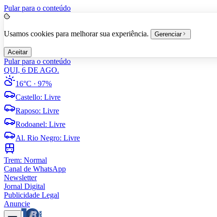
Pular para o conteúdo
Usamos cookies para melhorar sua experiência.
Gerenciar
Aceitar
Pular para o conteúdo
QUI, 6 DE AGO.
16°C
· 97%
Castello
:
Livre
Raposo
:
Livre
Rodoanel
:
Livre
Al. Rio Negro
:
Livre
Trem:
Normal
Canal de WhatsApp
Newsletter
Jornal Digital
Publicidade Legal
Anuncie