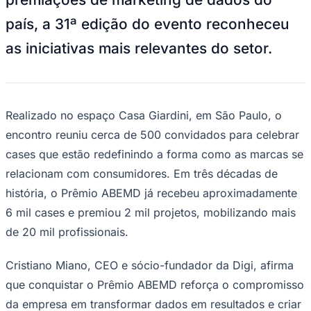
NBA
NFL
país, a 31ª edição do evento reconheceu
Fórmula 1
UFC
as iniciativas mais relevantes do setor.
Tênis (ATP)
MLB
NHL
Atletismo
Vôlei
Realizado no espaço Casa Giardini, em São Paulo, o
NBB
encontro reuniu cerca de 500 convidados para celebrar
Competições de Futebol
cases que estão redefinindo a forma como as marcas se
Brasileirão Série A
relacionam com consumidores. Em três décadas de
Brasileirão Série B
Paulistão
história, o Prêmio ABEMD já recebeu aproximadamente
Copa do Brasil
6 mil cases e premiou 2 mil projetos, mobilizando mais
Libertadores
Sul-Americana
de 20 mil profissionais.
Copa América
Champions League
Cristiano Miano, CEO e sócio-fundador da Digi, afirma
Premier League
La Liga
que conquistar o Prêmio ABEMD reforça o compromisso
Bundesliga
Mundial 2026
da empresa em transformar dados em resultados e criar