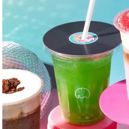
Atlético-MG