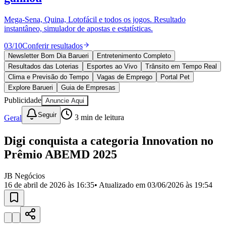
Divulgar Vagas
Novo
Publicidade Legal
Mega-Sena, Quina, Lotofácil e todos os jogos. Resultado
instantâneo, simulador de apostas e estatísticas.
Política
Eleições
03
/
10
Conferir resultados
Esportes
Saúde
Newsletter Bom Dia Barueri
Entretenimento Completo
Segurança
Resultados das Loterias
Esportes ao Vivo
Trânsito em Tempo Real
Cultura
Clima e Previsão do Tempo
Vagas de Emprego
Portal Pet
Meio Ambiente
Explore Barueri
Guia de Empresas
Obras
Publicidade
Anuncie Aqui
Educação
Seguir
Geral
3
min de leitura
Bairros de Barueri
Digi conquista a categoria Innovation no
Selecione sua região
Para notícias da sua região
Prêmio ABEMD 2025
Aldeia
Aldeia da Serra
Aldeia de Barueri
Alphaville
Bairro
Jubran
Belval
Bethaville
Boa
JB Negócios
Vista
Califórnia
Carapicuíba
Centro
Chácaras Marco
Cidades da
16 de abril de 2026 às 16:35
• Atualizado em
03/06/2026 às 19:54
Região
Cotia
Cruz Preta
Engenho Novo
Fazenda
Militar
Itapevi
Jandira
Jardim Audir
Jardim Belval
Jardim
Califórnia
Jardim dos Altos
Jardim dos Camargos
Jardim
Esperança
Jardim Graziela
Jardim Iracema
Jardim Itaquiti
Jardim