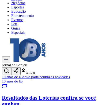
Negócios
Esportes
Educação
Entretenimento
Eventos
Pets
Guias
Especiais
Explore Tudo
Últimas Notícias
Previsão do Tempo
Trânsito e Rotas
Dia a Dia & Lazer
Jornal de Barueri
Transportes
Entrar
Gastronomia
10 anos de JB
novo portal
confira as novidades
Cinema & Shows
10 anos de JB
Jogos
Novo
Para Sua Empresa
Resultados das Loterias
confira se você
Anuncie no Portal
Cadastrar Empresa
ganhou