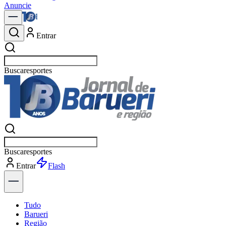
Anuncie
Entrar
Buscar
política
Buscar
política
Entrar
Explorar
Tudo
Barueri
Região