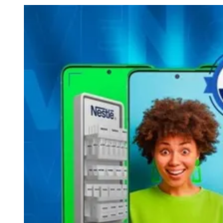
Julio
Jardim Líbano
Jardim Maria Cristina
Jardim Maria Helena
Jardim
Mutinga
Jardim Paraíso
Jardim Paulista
Jardim Reginalice
Jardim São
Luís
Jardim São Pedro
Jardim São Silvestre
Jardim Silveira
Jardim
Tupã
Jardim Tupanci
Mutinga
Nova Aldeinha
Osasco
Parque dos
Camargos
Parque Imperial
Parque Santa Luzia
Parque Viana
Pirapora
do Bom Jesus
Recanto Phrynéa
Santana de
Parnaíba
Silveira
Tamboré
Vale do Sol
Vila Barros
Vila Boa Vista
Vila
do Conde
Vila Engenho Novo
Vila Márcia
Vila Nossa Sra. da
Escada
Vila Porto
Votupoca
Para Sua Empresa
Anuncie no Portal
Guia de Empresas
Divulgar Vagas
Novo
Publicidade Legal
Negócios Regionais
Turismo
Segurança Regional
Hospitais Estaduais
Parques & Represas
Cidades da Região
Santana de Parnaíba
Osasco
Carapicuíba
Jandira
Itapevi
Cotia
Pirapora
do Bom Jesus
Araçariguama
Cajamar
Caieiras
Franco da