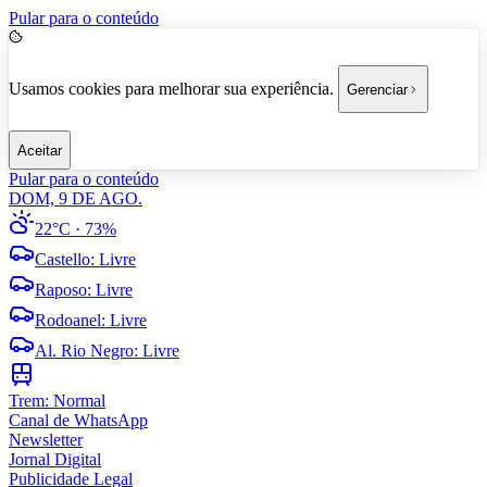
Pular para o conteúdo
Usamos cookies para melhorar sua experiência.
Gerenciar
Aceitar
Pular para o conteúdo
DOM, 9 DE AGO.
22°C
· 73%
Castello
:
Livre
Raposo
:
Livre
Rodoanel
:
Livre
Al. Rio Negro
:
Livre
Trem:
Normal
Canal de WhatsApp
Newsletter
Jornal Digital
Publicidade Legal