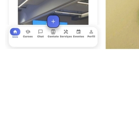
Goiás