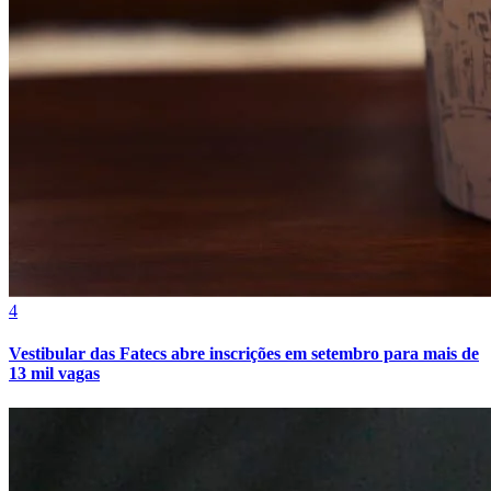
4
Bragantino
Vestibular das Fatecs abre inscrições em setembro para mais de
13 mil vagas