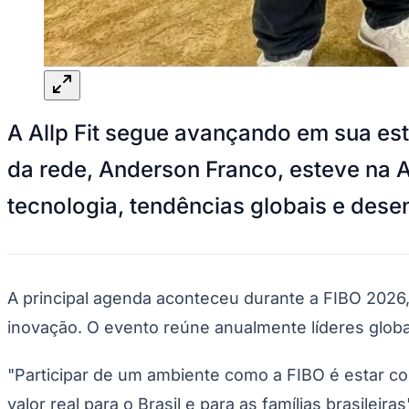
Panorama Econômico
Para Sua Empresa
Anuncie no Portal
Verificar Empresa
Novo
Anunciar Vagas
Novo
A Allp Fit segue avançando em sua es
Publicidade Legal
NBA
da rede, Anderson Franco, esteve na A
NFL
Fórmula 1
tecnologia, tendências globais e dese
UFC
Tênis (ATP)
MLB
NHL
Atletismo
Vôlei
A principal agenda aconteceu durante a FIBO 2026
NBB
inovação. O evento reúne anualmente líderes globa
Competições de Futebol
Brasileirão Série A
"Participar de um ambiente como a FIBO é estar c
Brasileirão Série B
valor real para o Brasil e para as famílias brasileir
Paulistão