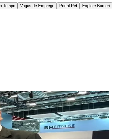
do Tempo
Vagas de Emprego
Portal Pet
Explore Barueri
des da Região
Cotia
Cruz Preta
Engenho Novo
Fazenda
im Iracema
Jardim Itaquiti
Jardim Julio
Jardim Líbano
Jardim Maria
vestre
Jardim Silveira
Jardim Tupã
Jardim Tupanci
Mutinga
Nova
arnaíba
Silveira
Tamboré
Vale do Sol
Vila Barros
Vila Boa Vista
Vila do