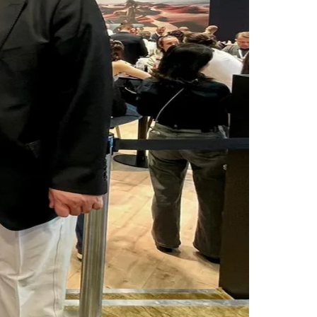
Morato
Taboão da Serra
Embu das Artes
São Roque