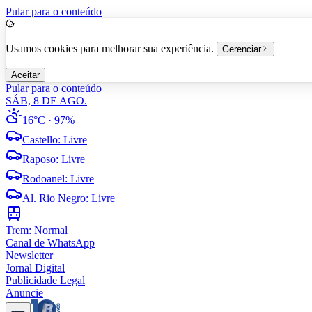
Pular para o conteúdo
Usamos cookies para melhorar sua experiência.
Gerenciar
Aceitar
Pular para o conteúdo
SÁB, 8 DE AGO.
16°C
· 97%
Castello
:
Livre
Raposo
:
Livre
Rodoanel
:
Livre
Al. Rio Negro
:
Livre
Trem:
Normal
Canal de WhatsApp
Newsletter
Jornal Digital
Publicidade Legal
Anuncie