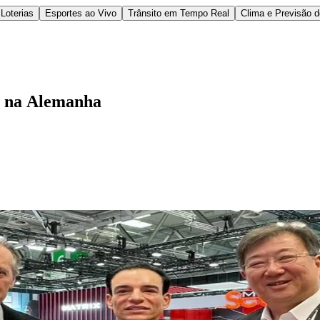
Loterias
Esportes ao Vivo
Trânsito em Tempo Real
Clima e Previsão 
is na Alemanha
l
Bethaville
Boa Vista
Califórnia
Carapicuíba
Centro
Chácaras Marco
Cida
im dos Altos
Jardim dos Camargos
Jardim Esperança
Jardim Graziela
Jard
lista
Jardim Reginalice
Jardim São Luís
Jardim São Pedro
Jardim São Sil
uzia
Parque Viana
Pirapora do Bom Jesus
Recanto Phrynéa
Santana de P
 Porto
Votupoca