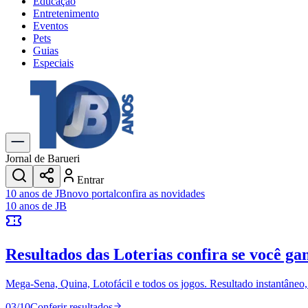
Educação
Entretenimento
Eventos
Pets
Guias
Especiais
Explore Tudo
Últimas Notícias
Previsão do Tempo
Trânsito e Rotas
Dia a Dia & Lazer
Jornal de Barueri
Transportes
Entrar
Gastronomia
10 anos de JB
novo portal
confira as novidades
Cinema & Shows
10 anos de JB
Jogos
Novo
Para Sua Empresa
Resultados das Loterias
confira se você ga
Anuncie no Portal
Cadastrar Empresa
Divulgar Vagas
Novo
Mega-Sena, Quina, Lotofácil e todos os jogos. Resultado instantâneo, s
Publicidade Legal
03
/
10
Conferir resultados