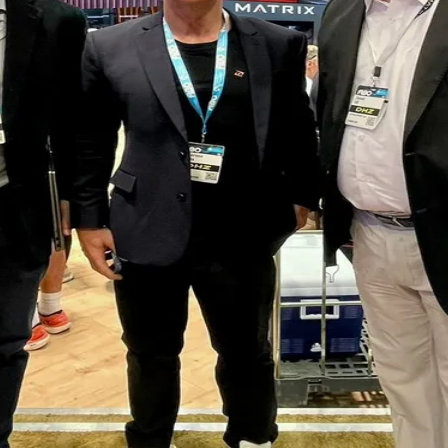
do Bom Jesus
Araçariguama
Cajamar
Caieiras
Franco da Rocha
Francisco 