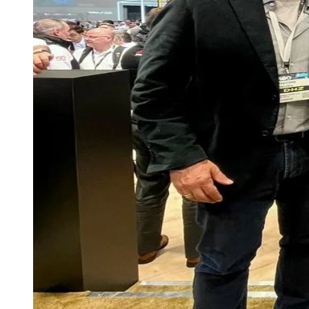
Publicidade Legal
Negócios Regionais
Turismo
Segurança Regional
Hospitais Estaduais
Parques & Represas
Cidades da Região
Santana de Parnaíba
Osasco
Carapicuíba
Jandira
Itapevi
Cotia
Pirapora 
Para Sua Empresa
Anuncie Regional
Guia de Empresas
Vagas na Região
Novo
Hub de Negócios
Guia Comercial
Selo Verificado
Portal Educacional
Agenda de Vestibulares
Vagas de Emprego
Concursos
Panorama Econômico