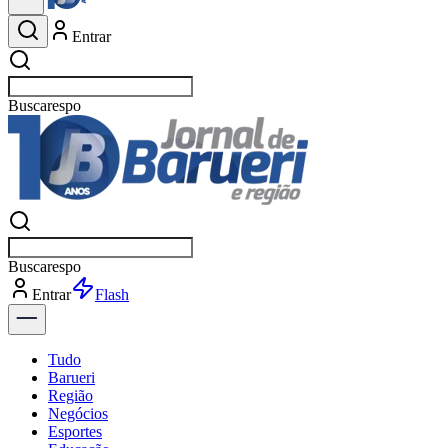
Entrar
Buscar
esportes
Buscar
esportes
Entrar
Flash
Tudo
Barueri
Região
Negócios
Esportes