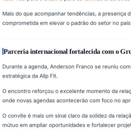
Copa do Brasil
Libertadores
Mais do que acompanhar tendências, a presença da
Sul-Americana
Copa América
comprometida em elevar o padrão do setor no país
Champions League
Premier League
La Liga
Bundesliga
Mundial 2026
Parceria internacional fortalecida com o G
Times - Ir direto
Durante a agenda, Anderson Franco se reuniu com 
estratégica da Allp Fit.
O encontro reforçou o excelente momento da relaç
onde novas agendas acontecerão com foco no apro
O convite é mais um sinal claro da solidez da relaç
mútuo em ampliar oportunidades e fortalecer proje