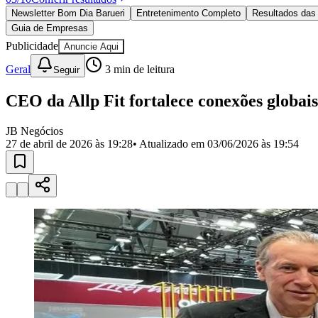
Política
Newsletter Bom Dia Barueri
Entretenimento Completo
Resultados das 
Eleições
Guia de Empresas
Esportes
Saúde
Publicidade
Anuncie Aqui
Segurança
Geral
3
min de leitura
Seguir
Cultura
Meio Ambiente
Obras
CEO da Allp Fit fortalece conexões globa
Educação
JB Negócios
Bairros de Barueri
27 de abril de 2026 às 19:28
• Atualizado em
03/06/2026 às 19:54
Selecione sua região
Para notícias da sua região
Aldeia
Aldeia da Serra
Aldeia de Barueri
Alphaville
Bairro Jubran
Belva
Militar
Itapevi
Jandira
Jardim Audir
Jardim Belval
Jardim Califórnia
Jard
Cristina
Jardim Maria Helena
Jardim Mutinga
Jardim Paraíso
Jardim Pau
Aldeinha
Osasco
Parque dos Camargos
Parque Imperial
Parque Santa L
Conde
Vila Engenho Novo
Vila Márcia
Vila Nossa Sra. da Escada
Vila
Para Sua Empresa
Anuncie no Portal
Guia de Empresas
Divulgar Vagas
Novo