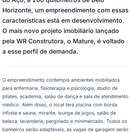
NBA
NFL
Horizonte, um empreendimento com essas
Fórmula 1
UFC
características está em desenvolvimento.
Tênis (ATP)
MLB
O mais novo projeto imobiliário lançado
NHL
Atletismo
pela WR Construtora, o Mature, é voltado
Vôlei
NBB
a esse perfil de demanda.
Competições de Futebol
Brasileirão Série A
Brasileirão Série B
O empreendimento contempla ambientes mobiliados
Paulistão
Copa do Brasil
para enfermaria, fisioterapia e psicologia, studio de
Libertadores
pilates, academia, salão de dança e sala de atendimento
Sul-Americana
Copa América
médico. Além disso, o local terá piscina com borda
Champions League
infinita e sauna, mirante, lounge de jogos, salão de
Premier League
La Liga
beleza, lavanderia, pergolado e minimercado. Todos os
Bundesliga
Mundial 2026
banheiros serão adaptáveis, as vagas de garagem serão