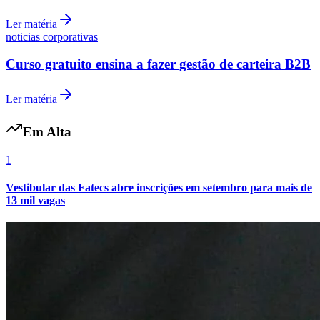
Ler matéria
noticias corporativas
Curso gratuito ensina a fazer gestão de carteira B2B
Ler matéria
Botafogo
Em Alta
1
Vestibular das Fatecs abre inscrições em setembro para mais de
13 mil vagas