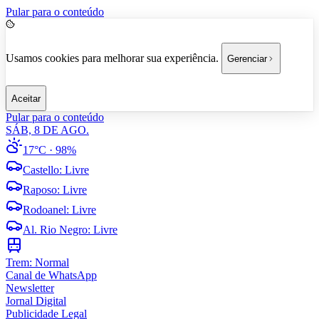
Pular para o conteúdo
Usamos cookies para melhorar sua experiência.
Gerenciar
Aceitar
Pular para o conteúdo
SÁB, 8 DE AGO.
17°C
· 98%
Castello
:
Livre
Raposo
:
Livre
Rodoanel
:
Livre
Al. Rio Negro
:
Livre
Trem:
Normal
Canal de WhatsApp
Newsletter
Jornal Digital
Publicidade Legal