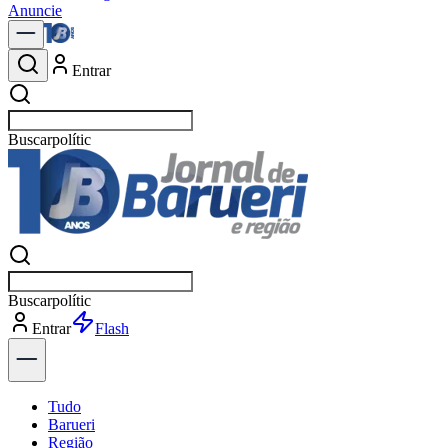
Anuncie
Entrar
Buscar
notícias e
Buscar
notícias e
Entrar
Explorar
Tudo
Barueri
Região