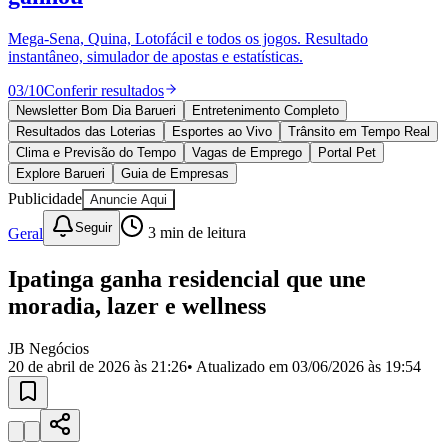
Divulgar Vagas
Novo
Publicidade Legal
Mega-Sena, Quina, Lotofácil e todos os jogos. Resultado
instantâneo, simulador de apostas e estatísticas.
Política
Eleições
03
/
10
Conferir resultados
Esportes
Saúde
Newsletter Bom Dia Barueri
Entretenimento Completo
Segurança
Resultados das Loterias
Esportes ao Vivo
Trânsito em Tempo Real
Cultura
Clima e Previsão do Tempo
Vagas de Emprego
Portal Pet
Meio Ambiente
Explore Barueri
Guia de Empresas
Obras
Publicidade
Anuncie Aqui
Educação
Seguir
Geral
3
min de leitura
Bairros de Barueri
Ipatinga ganha residencial que une
Selecione sua região
Para notícias da sua região
moradia, lazer e wellness
Aldeia
Aldeia da Serra
Aldeia de Barueri
Alphaville
Bairro
Jubran
Belval
Bethaville
Boa
JB Negócios
Vista
Califórnia
Carapicuíba
Centro
Chácaras Marco
Cidades da
20 de abril de 2026 às 21:26
• Atualizado em
03/06/2026 às 19:54
Região
Cotia
Cruz Preta
Engenho Novo
Fazenda
Militar
Itapevi
Jandira
Jardim Audir
Jardim Belval
Jardim
Califórnia
Jardim dos Altos
Jardim dos Camargos
Jardim
Esperança
Jardim Graziela
Jardim Iracema
Jardim Itaquiti
Jardim