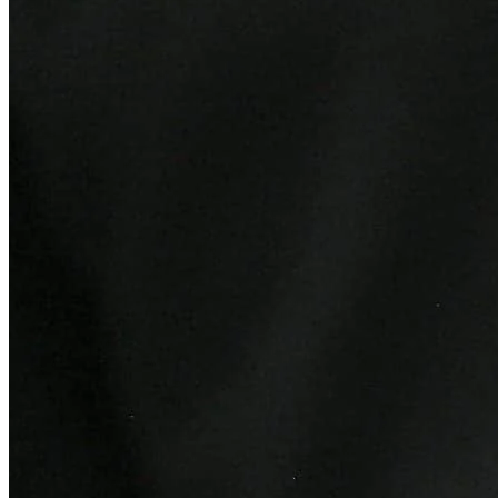
Atlético-MG