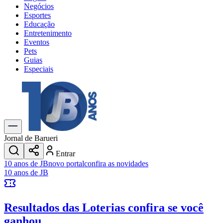
Negócios
Esportes
Educação
Entretenimento
Eventos
Pets
Guias
Especiais
Explore Tudo
Últimas Notícias
Previsão do Tempo
Trânsito e Rotas
Dia a Dia & Lazer
Jornal de Barueri
Transportes
Entrar
Gastronomia
10 anos de JB
novo portal
confira as novidades
Cinema & Shows
10 anos de JB
Jogos
Novo
Para Sua Empresa
Resultados das Loterias
confira se você
Anuncie no Portal
Cadastrar Empresa
ganhou