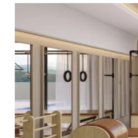
Julio
Jardim Líbano
Jardim Maria Cristina
Jardim Maria Helena
Jardim
Mutinga
Jardim Paraíso
Jardim Paulista
Jardim Reginalice
Jardim São
Luís
Jardim São Pedro
Jardim São Silvestre
Jardim Silveira
Jardim
Tupã
Jardim Tupanci
Mutinga
Nova Aldeinha
Osasco
Parque dos
Camargos
Parque Imperial
Parque Santa Luzia
Parque Viana
Pirapora
do Bom Jesus
Recanto Phrynéa
Santana de
Parnaíba
Silveira
Tamboré
Vale do Sol
Vila Barros
Vila Boa Vista
Vila
do Conde
Vila Engenho Novo
Vila Márcia
Vila Nossa Sra. da
Escada
Vila Porto
Votupoca
Para Sua Empresa
Anuncie no Portal
Guia de Empresas
Divulgar Vagas
Novo
Publicidade Legal
Negócios Regionais
Turismo
Segurança Regional
Hospitais Estaduais
Parques & Represas
Cidades da Região
Santana de Parnaíba
Osasco
Carapicuíba
Jandira
Itapevi
Cotia
Pirapora
do Bom Jesus
Araçariguama
Cajamar
Caieiras
Franco da