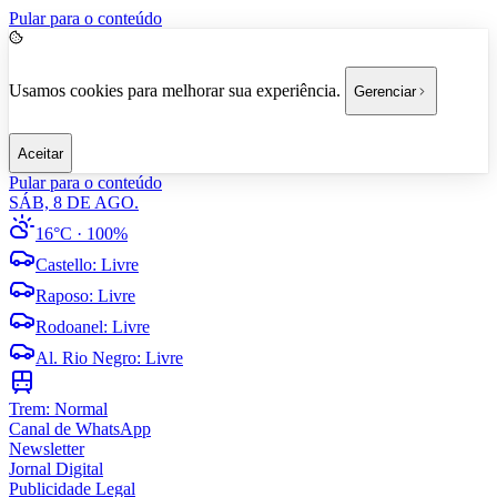
Pular para o conteúdo
Usamos cookies para melhorar sua experiência.
Gerenciar
Aceitar
Pular para o conteúdo
SÁB, 8 DE AGO.
16°C
· 100%
Castello
:
Livre
Raposo
:
Livre
Rodoanel
:
Livre
Al. Rio Negro
:
Livre
Trem:
Normal
Canal de WhatsApp
Newsletter
Jornal Digital
Publicidade Legal