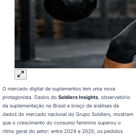
NBA
NFL
Fórmula 1
UFC
Tênis (ATP)
MLB
NHL
Atletismo
Vôlei
NBB
Competições de Futebol
Brasileirão Série A
Brasileirão Série B
Paulistão
O mercado digital de suplementos tem uma nova
Copa do Brasil
Libertadores
protagonista. Dados do
Soldiers Insights
, observatório
Sul-Americana
Copa América
da suplementação no Brasil e braço de análises de
Champions League
dados do mercado nacional do Grupo Soldiers, mostram
Premier League
La Liga
que o crescimento do consumo feminino superou o
Bundesliga
ritmo geral do setor: entre 2024 e 2025, os pedidos
Mundial 2026