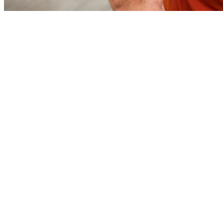
Goiás