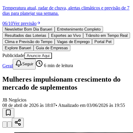
Julio
Jardim Líbano
Jardim Maria Cristina
Jardim Maria Helena
Jardim
Mutinga
Jardim Paraíso
Jardim Paulista
Jardim Reginalice
Jardim São
Temperatura atual, radar de chuva, alertas climáticos e previsão de 7
Luís
Jardim São Pedro
Jardim São Silvestre
Jardim Silveira
Jardim
dias para planejar sua semana.
Tupã
Jardim Tupanci
Mutinga
Nova Aldeinha
Osasco
Parque dos
Camargos
Parque Imperial
Parque Santa Luzia
Parque Viana
Pirapora
06
/
10
Ver previsão
do Bom Jesus
Recanto Phrynéa
Santana de
Newsletter Bom Dia Barueri
Entretenimento Completo
Parnaíba
Silveira
Tamboré
Vale do Sol
Vila Barros
Vila Boa Vista
Vila
Resultados das Loterias
Esportes ao Vivo
Trânsito em Tempo Real
do Conde
Vila Engenho Novo
Vila Márcia
Vila Nossa Sra. da
Clima e Previsão do Tempo
Vagas de Emprego
Portal Pet
Escada
Vila Porto
Votupoca
Explore Barueri
Guia de Empresas
Para Sua Empresa
Publicidade
Anuncie Aqui
Anuncie no Portal
Seguir
Guia de Empresas
Geral
6
min de leitura
Divulgar Vagas
Novo
Publicidade Legal
Mulheres impulsionam crescimento do
mercado de suplementos
Negócios Regionais
Turismo
Segurança Regional
JB Negócios
Hospitais Estaduais
08 de abril de 2026 às 18:07
• Atualizado em
03/06/2026 às 19:55
Parques & Represas
Cidades da Região
Santana de Parnaíba
Osasco
Carapicuíba
Jandira
Itapevi
Cotia
Pirapora
do Bom Jesus
Araçariguama
Cajamar
Caieiras
Franco da