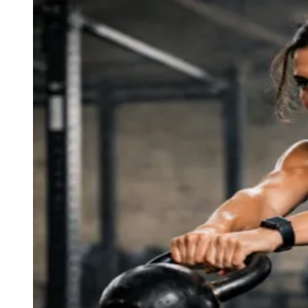
Rocha
Francisco Morato
Taboão da Serra
Embu das Artes
São Roque
Para Sua Empresa
Anuncie Regional
Guia de Empresas
Vagas na Região
Novo
Hub de Negócios
Guia Comercial
Selo Verificado
Portal Educacional
Agenda de Vestibulares
Vagas de Emprego
Concursos
Panorama Econômico
Panorama Econômico
Para Sua Empresa
Anuncie no Portal
Verificar Empresa
Novo
Anunciar Vagas
Novo
Publicidade Legal