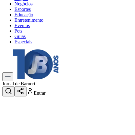
Negócios
Esportes
Educação
Entretenimento
Eventos
Pets
Guias
Especiais
Explore Tudo
Últimas Notícias
Previsão do Tempo
Trânsito e Rotas
Dia a Dia & Lazer
Jornal de Barueri
Transportes
Entrar
Gastronomia
Cinema & Shows
Jogos
Novo
Para Sua Empresa
Anuncie no Portal
Cadastrar Empresa