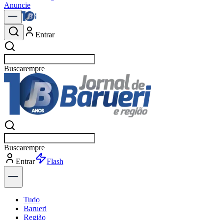
Anuncie
Entrar
Buscar
po
Buscar
po
Entrar
Explorar
Tudo
Barueri
Região