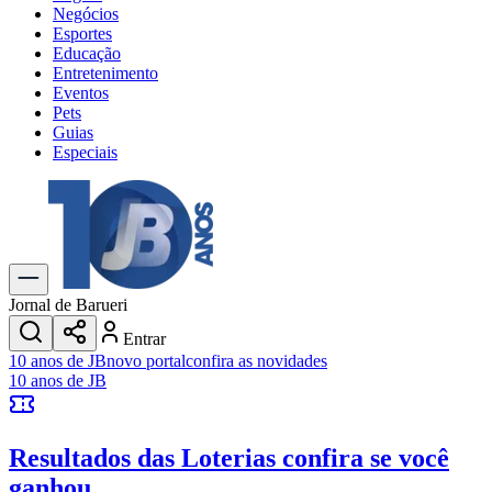
Negócios
Esportes
Educação
Entretenimento
Eventos
Pets
Guias
Especiais
Explore Tudo
Últimas Notícias
Previsão do Tempo
Trânsito e Rotas
Dia a Dia & Lazer
Jornal de Barueri
Transportes
Entrar
Gastronomia
10 anos de JB
novo portal
confira as novidades
Cinema & Shows
10 anos de JB
Jogos
Novo
Para Sua Empresa
Resultados das Loterias
confira se você
Anuncie no Portal
Cadastrar Empresa
ganhou