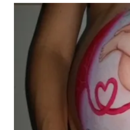
Julio
Jardim Líbano
Jardim Maria Cristina
Jardim Maria Helena
Jardim
Mutinga
Jardim Paraíso
Jardim Paulista
Jardim Reginalice
Jardim São
Luís
Jardim São Pedro
Jardim São Silvestre
Jardim Silveira
Jardim
Tupã
Jardim Tupanci
Mutinga
Nova Aldeinha
Osasco
Parque dos
Camargos
Parque Imperial
Parque Santa Luzia
Parque Viana
Pirapora
do Bom Jesus
Recanto Phrynéa
Santana de
Parnaíba
Silveira
Tamboré
Vale do Sol
Vila Barros
Vila Boa Vista
Vila
do Conde
Vila Engenho Novo
Vila Márcia
Vila Nossa Sra. da
Escada
Vila Porto
Votupoca
Para Sua Empresa
Anuncie no Portal
Guia de Empresas
Divulgar Vagas
Novo
Publicidade Legal
Negócios Regionais
Turismo
Segurança Regional
Hospitais Estaduais
Parques & Represas
Cidades da Região
Santana de Parnaíba
Osasco
Carapicuíba
Jandira
Itapevi
Cotia
Pirapora
do Bom Jesus
Araçariguama
Cajamar
Caieiras
Franco da