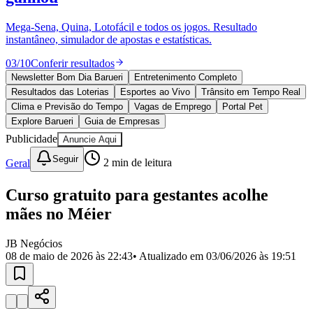
Divulgar Vagas
Novo
Publicidade Legal
Mega-Sena, Quina, Lotofácil e todos os jogos. Resultado
instantâneo, simulador de apostas e estatísticas.
Política
Eleições
03
/
10
Conferir resultados
Esportes
Saúde
Newsletter Bom Dia Barueri
Entretenimento Completo
Segurança
Resultados das Loterias
Esportes ao Vivo
Trânsito em Tempo Real
Cultura
Clima e Previsão do Tempo
Vagas de Emprego
Portal Pet
Meio Ambiente
Explore Barueri
Guia de Empresas
Obras
Publicidade
Anuncie Aqui
Educação
Seguir
Geral
2
min de leitura
Bairros de Barueri
Curso gratuito para gestantes acolhe
Selecione sua região
Para notícias da sua região
mães no Méier
Aldeia
Aldeia da Serra
Aldeia de Barueri
Alphaville
Bairro
Jubran
Belval
Bethaville
Boa
JB Negócios
Vista
Califórnia
Carapicuíba
Centro
Chácaras Marco
Cidades da
08 de maio de 2026 às 22:43
• Atualizado em
03/06/2026 às 19:51
Região
Cotia
Cruz Preta
Engenho Novo
Fazenda
Militar
Itapevi
Jandira
Jardim Audir
Jardim Belval
Jardim
Califórnia
Jardim dos Altos
Jardim dos Camargos
Jardim
Esperança
Jardim Graziela
Jardim Iracema
Jardim Itaquiti
Jardim