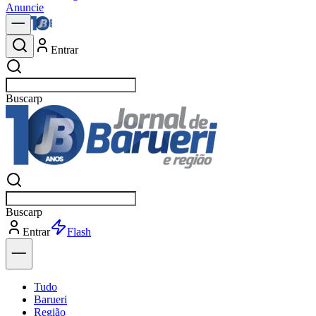
Anuncie
Entrar
Buscar
not
Buscar
not
Entrar
Explorar
Tudo
Barueri
Região