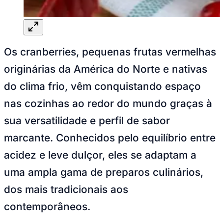
Goiás