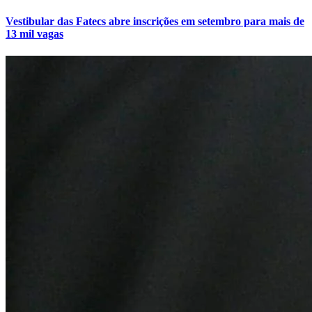
Vestibular das Fatecs abre inscrições em setembro para mais de
13 mil vagas
Botafogo