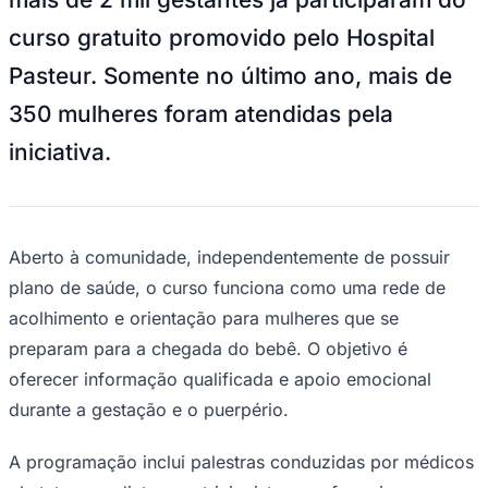
NBA
NFL
curso gratuito promovido pelo Hospital
Fórmula 1
UFC
Pasteur. Somente no último ano, mais de
Tênis (ATP)
MLB
350 mulheres foram atendidas pela
NHL
Atletismo
iniciativa.
Vôlei
NBB
Competições de Futebol
Aberto à comunidade, independentemente de possuir
Brasileirão Série A
Brasileirão Série B
plano de saúde, o curso funciona como uma rede de
Paulistão
acolhimento e orientação para mulheres que se
Copa do Brasil
Libertadores
preparam para a chegada do bebê. O objetivo é
Sul-Americana
Copa América
oferecer informação qualificada e apoio emocional
Champions League
durante a gestação e o puerpério.
Premier League
La Liga
Bundesliga
A programação inclui palestras conduzidas por médicos
Mundial 2026