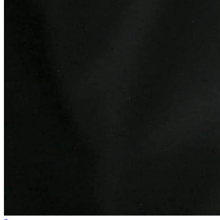
Atlético-MG