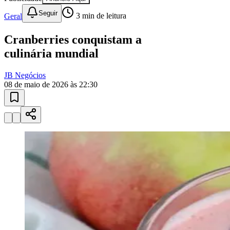
Juventude
10 anos de JB
novo portal
confira as novidades
10 anos de JB
Esportes ao Vivo
placares e tabelas
atualizadas
Paulistão, Brasileirão, Champions League e mais. Placar em tempo
real, classificação e notícias esportivas.
04
/
10
Acompanhar jogos
Newsletter Bom Dia Barueri
Entretenimento Completo
Resultados das Loterias
Esportes ao Vivo
Trânsito em Tempo Real
Clima e Previsão do Tempo
Vagas de Emprego
Portal Pet
Explore Barueri
Guia de Empresas
Publicidade
Anuncie Aqui