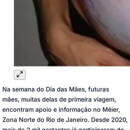
Rocha
Francisco Morato
Taboão da Serra
Embu das Artes
São Roque
Para Sua Empresa
Anuncie Regional
Guia de Empresas
Vagas na Região
Novo
Hub de Negócios
Guia Comercial
Selo Verificado
Portal Educacional
Agenda de Vestibulares
Vagas de Emprego
Concursos
Panorama Econômico
Panorama Econômico
Na semana do Dia das Mães, futuras
Para Sua Empresa
mães, muitas delas de primeira viagem,
Anuncie no Portal
encontram apoio e informação no Méier,
Verificar Empresa
Novo
Anunciar Vagas
Novo
Zona Norte do Rio de Janeiro. Desde 2020,
Publicidade Legal
mais de 2 mil gestantes já participaram do