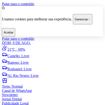
Pular para o conteúdo
Usamos cookies para melhorar sua experiência.
Gerenciar
Aceitar
Pular para o conteúdo
DOM, 9 DE AGO.
21°C
· 69%
Castello
:
Livre
Raposo
:
Livre
Rodoanel
:
Livre
Al. Rio Negro
:
Livre
Trem:
Normal
Canal de WhatsApp
Newsletter
Jornal Digital
Publicidade Legal