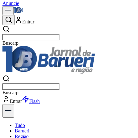
Anuncie
Entrar
Buscar
notíc
Buscar
notíc
Entrar
Explorar
Tudo
Barueri
Região