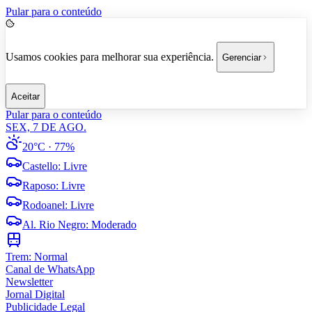
Pular para o conteúdo
Usamos cookies para melhorar sua experiência.
Gerenciar
Aceitar
Pular para o conteúdo
SEX, 7 DE AGO.
20°C
· 77%
Castello
:
Livre
Raposo
:
Livre
Rodoanel
:
Livre
Al. Rio Negro
:
Moderado
Trem:
Normal
Canal de WhatsApp
Newsletter
Jornal Digital
Publicidade Legal