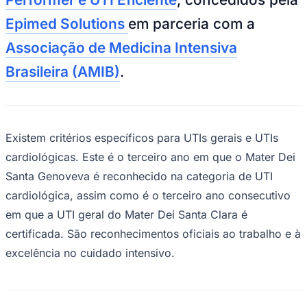
NBA
NFL
Epimed Solutions
em parceria com a
Fórmula 1
UFC
Associação de Medicina Intensiva
Tênis (ATP)
MLB
Brasileira (AMIB)
.
NHL
Atletismo
Vôlei
NBB
Existem critérios específicos para UTIs gerais e UTIs
Competições de Futebol
cardiológicas. Este é o terceiro ano em que o Mater Dei
Brasileirão Série A
Santa Genoveva é reconhecido na categoria de UTI
Brasileirão Série B
Paulistão
cardiológica, assim como é o terceiro ano consecutivo
Copa do Brasil
Libertadores
em que a UTI geral do Mater Dei Santa Clara é
Sul-Americana
certificada. São reconhecimentos oficiais ao trabalho e à
Copa América
Champions League
excelência no cuidado intensivo.
Premier League
La Liga
Bundesliga
Mundial 2026