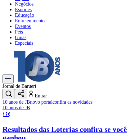
Negócios
Esportes
Educação
Entretenimento
Eventos
Pets
Guias
Especiais
Explore Tudo
Últimas Notícias
Previsão do Tempo
Trânsito e Rotas
Dia a Dia & Lazer
Jornal de Barueri
Transportes
Entrar
Gastronomia
10 anos de JB
novo portal
confira as novidades
Cinema & Shows
10 anos de JB
Jogos
Novo
Para Sua Empresa
Resultados das Loterias
confira se você
Anuncie no Portal
Cadastrar Empresa
ganhou