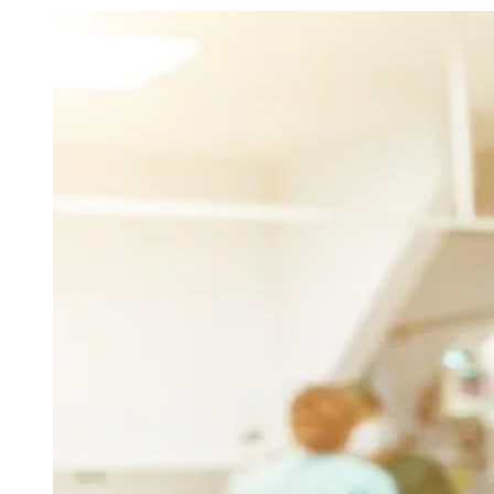
Julio
Jardim Líbano
Jardim Maria Cristina
Jardim Maria Helena
Jardim
Mutinga
Jardim Paraíso
Jardim Paulista
Jardim Reginalice
Jardim São
Luís
Jardim São Pedro
Jardim São Silvestre
Jardim Silveira
Jardim
Tupã
Jardim Tupanci
Mutinga
Nova Aldeinha
Osasco
Parque dos
Camargos
Parque Imperial
Parque Santa Luzia
Parque Viana
Pirapora
do Bom Jesus
Recanto Phrynéa
Santana de
Parnaíba
Silveira
Tamboré
Vale do Sol
Vila Barros
Vila Boa Vista
Vila
do Conde
Vila Engenho Novo
Vila Márcia
Vila Nossa Sra. da
Escada
Vila Porto
Votupoca
Para Sua Empresa
Anuncie no Portal
Guia de Empresas
Divulgar Vagas
Novo
Publicidade Legal
Negócios Regionais
Turismo
Segurança Regional
Hospitais Estaduais
Parques & Represas
Cidades da Região
Santana de Parnaíba
Osasco
Carapicuíba
Jandira
Itapevi
Cotia
Pirapora
do Bom Jesus
Araçariguama
Cajamar
Caieiras
Franco da