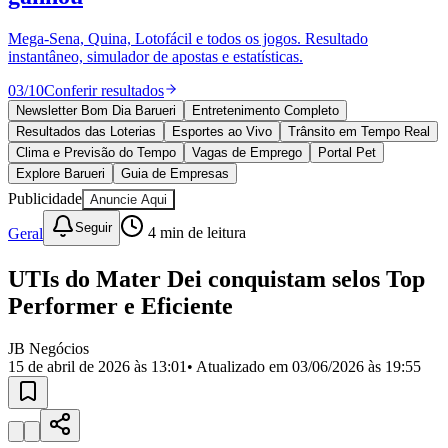
Divulgar Vagas
Novo
Publicidade Legal
Mega-Sena, Quina, Lotofácil e todos os jogos. Resultado
instantâneo, simulador de apostas e estatísticas.
Política
Eleições
03
/
10
Conferir resultados
Esportes
Saúde
Newsletter Bom Dia Barueri
Entretenimento Completo
Segurança
Resultados das Loterias
Esportes ao Vivo
Trânsito em Tempo Real
Cultura
Clima e Previsão do Tempo
Vagas de Emprego
Portal Pet
Meio Ambiente
Explore Barueri
Guia de Empresas
Obras
Publicidade
Anuncie Aqui
Educação
Seguir
Geral
4
min de leitura
Bairros de Barueri
UTIs do Mater Dei conquistam selos Top
Selecione sua região
Para notícias da sua região
Performer e Eficiente
Aldeia
Aldeia da Serra
Aldeia de Barueri
Alphaville
Bairro
Jubran
Belval
Bethaville
Boa
JB Negócios
Vista
Califórnia
Carapicuíba
Centro
Chácaras Marco
Cidades da
15 de abril de 2026 às 13:01
• Atualizado em
03/06/2026 às 19:55
Região
Cotia
Cruz Preta
Engenho Novo
Fazenda
Militar
Itapevi
Jandira
Jardim Audir
Jardim Belval
Jardim
Califórnia
Jardim dos Altos
Jardim dos Camargos
Jardim
Esperança
Jardim Graziela
Jardim Iracema
Jardim Itaquiti
Jardim