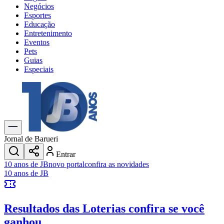
Negócios
Esportes
Educação
Entretenimento
Eventos
Pets
Guias
Especiais
Explore Tudo
Últimas Notícias
Previsão do Tempo
Trânsito e Rotas
Dia a Dia & Lazer
Jornal de Barueri
Transportes
Entrar
Gastronomia
10 anos de JB
novo portal
confira as novidades
Cinema & Shows
10 anos de JB
Jogos
Novo
Para Sua Empresa
Resultados das Loterias
confira se você
Anuncie no Portal
Cadastrar Empresa
ganhou