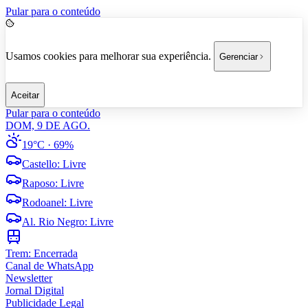
Pular para o conteúdo
Usamos cookies para melhorar sua experiência.
Gerenciar
Aceitar
Pular para o conteúdo
DOM, 9 DE AGO.
19°C
· 69%
Castello
:
Livre
Raposo
:
Livre
Rodoanel
:
Livre
Al. Rio Negro
:
Livre
Trem:
Encerrada
Canal de WhatsApp
Newsletter
Jornal Digital
Publicidade Legal