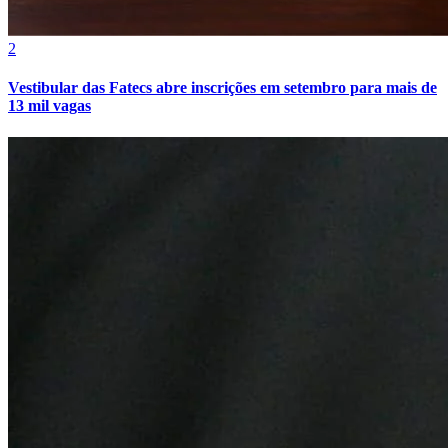
2
Vestibular das Fatecs abre inscrições em setembro para mais de
13 mil vagas
Botafogo