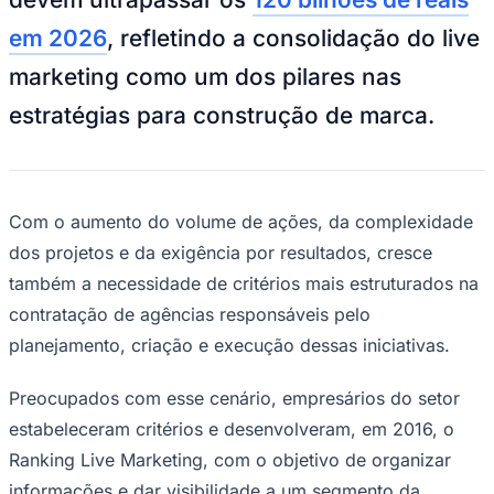
NBA
NFL
em 2026
, refletindo a consolidação do live
Fórmula 1
UFC
marketing como um dos pilares nas
Tênis (ATP)
MLB
estratégias para construção de marca.
NHL
Atletismo
Vôlei
NBB
Com o aumento do volume de ações, da complexidade
Competições de Futebol
dos projetos e da exigência por resultados, cresce
Brasileirão Série A
também a necessidade de critérios mais estruturados na
Brasileirão Série B
Paulistão
contratação de agências responsáveis pelo
Copa do Brasil
Libertadores
planejamento, criação e execução dessas iniciativas.
Sul-Americana
Copa América
Preocupados com esse cenário, empresários do setor
Champions League
Premier League
estabeleceram critérios e desenvolveram, em 2016, o
La Liga
Ranking Live Marketing, com o objetivo de organizar
Bundesliga
Mundial 2026
informações e dar visibilidade a um segmento da