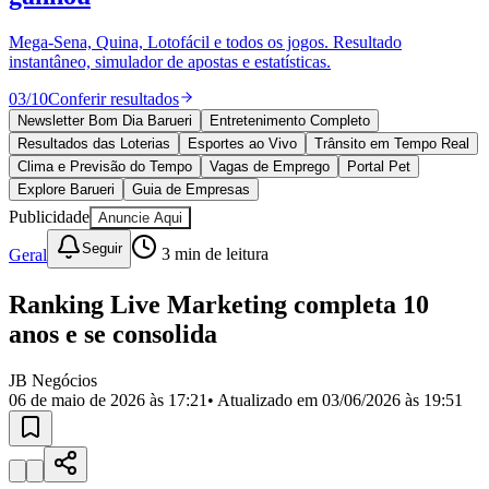
Divulgar Vagas
Novo
Publicidade Legal
Mega-Sena, Quina, Lotofácil e todos os jogos. Resultado
instantâneo, simulador de apostas e estatísticas.
Política
Eleições
03
/
10
Conferir resultados
Esportes
Saúde
Newsletter Bom Dia Barueri
Entretenimento Completo
Segurança
Resultados das Loterias
Esportes ao Vivo
Trânsito em Tempo Real
Cultura
Clima e Previsão do Tempo
Vagas de Emprego
Portal Pet
Meio Ambiente
Explore Barueri
Guia de Empresas
Obras
Publicidade
Anuncie Aqui
Educação
Seguir
Geral
3
min de leitura
Bairros de Barueri
Ranking Live Marketing completa 10
Selecione sua região
Para notícias da sua região
anos e se consolida
Aldeia
Aldeia da Serra
Aldeia de Barueri
Alphaville
Bairro
Jubran
Belval
Bethaville
Boa
JB Negócios
Vista
Califórnia
Carapicuíba
Centro
Chácaras Marco
Cidades da
06 de maio de 2026 às 17:21
• Atualizado em
03/06/2026 às 19:51
Região
Cotia
Cruz Preta
Engenho Novo
Fazenda
Militar
Itapevi
Jandira
Jardim Audir
Jardim Belval
Jardim
Califórnia
Jardim dos Altos
Jardim dos Camargos
Jardim
Esperança
Jardim Graziela
Jardim Iracema
Jardim Itaquiti
Jardim