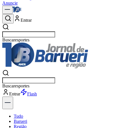
Anuncie
Entrar
Buscar
políti
Buscar
políti
Entrar
Explorar
Tudo
Barueri
Região