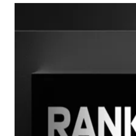
Julio
Jardim Líbano
Jardim Maria Cristina
Jardim Maria Helena
Jardim
Mutinga
Jardim Paraíso
Jardim Paulista
Jardim Reginalice
Jardim São
Luís
Jardim São Pedro
Jardim São Silvestre
Jardim Silveira
Jardim
Tupã
Jardim Tupanci
Mutinga
Nova Aldeinha
Osasco
Parque dos
Camargos
Parque Imperial
Parque Santa Luzia
Parque Viana
Pirapora
do Bom Jesus
Recanto Phrynéa
Santana de
Parnaíba
Silveira
Tamboré
Vale do Sol
Vila Barros
Vila Boa Vista
Vila
do Conde
Vila Engenho Novo
Vila Márcia
Vila Nossa Sra. da
Escada
Vila Porto
Votupoca
Para Sua Empresa
Anuncie no Portal
Guia de Empresas
Divulgar Vagas
Novo
Publicidade Legal
Negócios Regionais
Turismo
Segurança Regional
Hospitais Estaduais
Parques & Represas
Cidades da Região
Santana de Parnaíba
Osasco
Carapicuíba
Jandira
Itapevi
Cotia
Pirapora
do Bom Jesus
Araçariguama
Cajamar
Caieiras
Franco da