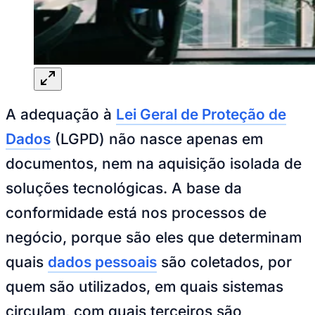
Goiás