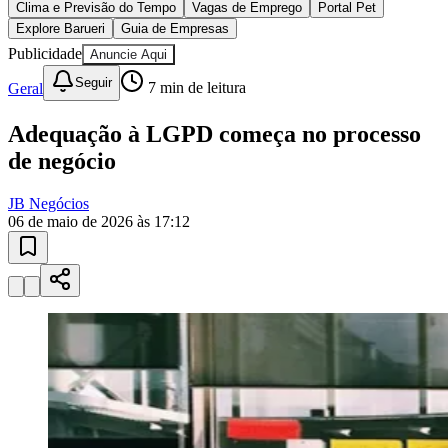
Juventude
10 anos de JB
novo portal
confira as novidades
10 anos de JB
Esportes ao Vivo
placares e tabelas
atualizadas
Paulistão, Brasileirão, Champions League e mais. Placar em tempo
real, classificação e notícias esportivas.
04
/
10
Acompanhar jogos
Newsletter Bom Dia Barueri
Entretenimento Completo
Resultados das Loterias
Esportes ao Vivo
Trânsito em Tempo Real
Clima e Previsão do Tempo
Vagas de Emprego
Portal Pet