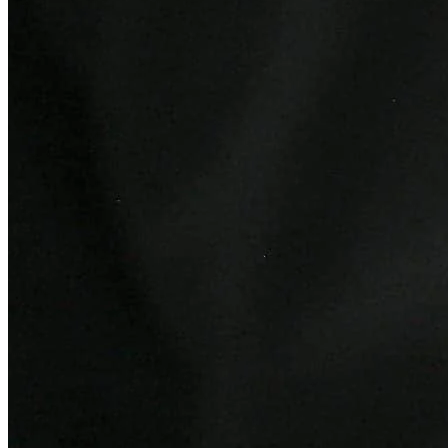
Atlético-MG