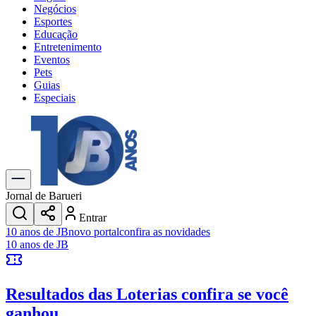
Negócios
Esportes
Educação
Entretenimento
Eventos
Pets
Guias
Especiais
Explore Tudo
Últimas Notícias
Previsão do Tempo
Trânsito e Rotas
Dia a Dia & Lazer
Jornal de Barueri
Transportes
Entrar
Gastronomia
10 anos de JB
novo portal
confira as novidades
Cinema & Shows
10 anos de JB
Jogos
Novo
Para Sua Empresa
Resultados das Loterias
confira se você
Anuncie no Portal
Cadastrar Empresa
ganhou