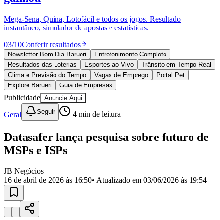
Divulgar Vagas
Novo
Publicidade Legal
Mega-Sena, Quina, Lotofácil e todos os jogos. Resultado
instantâneo, simulador de apostas e estatísticas.
Política
Eleições
03
/
10
Conferir resultados
Esportes
Saúde
Newsletter Bom Dia Barueri
Entretenimento Completo
Segurança
Resultados das Loterias
Esportes ao Vivo
Trânsito em Tempo Real
Cultura
Clima e Previsão do Tempo
Vagas de Emprego
Portal Pet
Meio Ambiente
Explore Barueri
Guia de Empresas
Obras
Publicidade
Anuncie Aqui
Educação
Seguir
Geral
4
min de leitura
Bairros de Barueri
Datasafer lança pesquisa sobre futuro de
Selecione sua região
Para notícias da sua região
MSPs e ISPs
Aldeia
Aldeia da Serra
Aldeia de Barueri
Alphaville
Bairro
Jubran
Belval
Bethaville
Boa
JB Negócios
Vista
Califórnia
Carapicuíba
Centro
Chácaras Marco
Cidades da
16 de abril de 2026 às 16:50
• Atualizado em
03/06/2026 às 19:54
Região
Cotia
Cruz Preta
Engenho Novo
Fazenda
Militar
Itapevi
Jandira
Jardim Audir
Jardim Belval
Jardim
Califórnia
Jardim dos Altos
Jardim dos Camargos
Jardim
Esperança
Jardim Graziela
Jardim Iracema
Jardim Itaquiti
Jardim