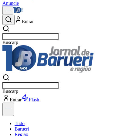
Anuncie
Entrar
Buscar
no
Buscar
no
Entrar
Explorar
Tudo
Barueri
Região