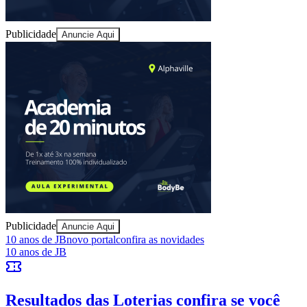
Publicidade
Anuncie Aqui
Ceará
Publicidade
Anuncie Aqui
10 anos de JB
novo portal
confira as novidades
10 anos de JB
Resultados das Loterias
confira se você