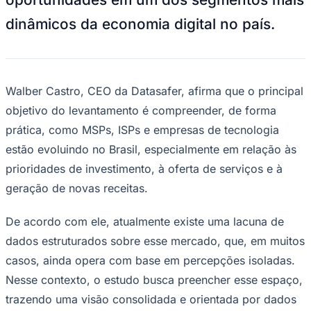
NBA
NFL
dinâmicos da economia digital no país.
Fórmula 1
UFC
Tênis (ATP)
MLB
NHL
Walber Castro, CEO da Datasafer, afirma que o principal
Atletismo
Vôlei
objetivo do levantamento é compreender, de forma
NBB
prática, como MSPs, ISPs e empresas de tecnologia
Competições de Futebol
estão evoluindo no Brasil, especialmente em relação às
Brasileirão Série A
prioridades de investimento, à oferta de serviços e à
Brasileirão Série B
geração de novas receitas.
Paulistão
Copa do Brasil
Libertadores
De acordo com ele, atualmente existe uma lacuna de
Sul-Americana
dados estruturados sobre esse mercado, que, em muitos
Copa América
Champions League
casos, ainda opera com base em percepções isoladas.
Premier League
La Liga
Nesse contexto, o estudo busca preencher esse espaço,
Bundesliga
trazendo uma visão consolidada e orientada por dados
Mundial 2026