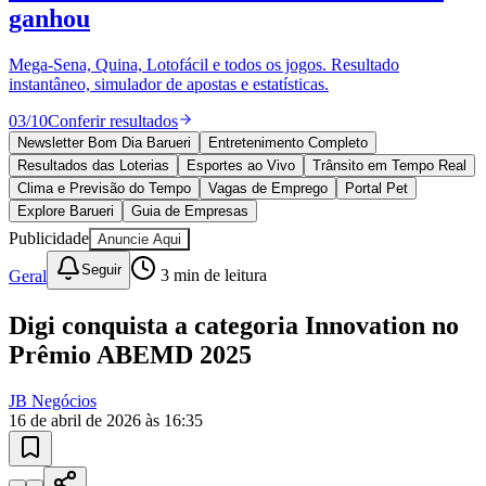
ganhou
Mega-Sena, Quina, Lotofácil e todos os jogos. Resultado
instantâneo, simulador de apostas e estatísticas.
03
/
10
Conferir resultados
Newsletter Bom Dia Barueri
Entretenimento Completo
Resultados das Loterias
Esportes ao Vivo
Trânsito em Tempo Real
Clima e Previsão do Tempo
Vagas de Emprego
Portal Pet
Explore Barueri
Guia de Empresas
Publicidade
Anuncie Aqui
Goiás
Seguir
Geral
3
min de leitura
Digi conquista a categoria Innovation no
Prêmio ABEMD 2025
JB Negócios
16 de abril de 2026 às 16:35