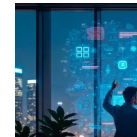
Julio
Jardim Líbano
Jardim Maria Cristina
Jardim Maria Helena
Jardim
Mutinga
Jardim Paraíso
Jardim Paulista
Jardim Reginalice
Jardim São
Luís
Jardim São Pedro
Jardim São Silvestre
Jardim Silveira
Jardim
Tupã
Jardim Tupanci
Mutinga
Nova Aldeinha
Osasco
Parque dos
Camargos
Parque Imperial
Parque Santa Luzia
Parque Viana
Pirapora
do Bom Jesus
Recanto Phrynéa
Santana de
Parnaíba
Silveira
Tamboré
Vale do Sol
Vila Barros
Vila Boa Vista
Vila
do Conde
Vila Engenho Novo
Vila Márcia
Vila Nossa Sra. da
Escada
Vila Porto
Votupoca
Para Sua Empresa
Anuncie no Portal
Guia de Empresas
Divulgar Vagas
Novo
Publicidade Legal
Negócios Regionais
Turismo
Segurança Regional
Hospitais Estaduais
Parques & Represas
Cidades da Região
Santana de Parnaíba
Osasco
Carapicuíba
Jandira
Itapevi
Cotia
Pirapora
do Bom Jesus
Araçariguama
Cajamar
Caieiras
Franco da