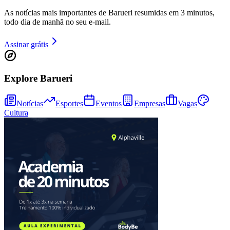
As notícias mais importantes de Barueri resumidas em 3 minutos,
todo dia de manhã no seu e-mail.
Juventude
Assinar grátis
Explore Barueri
Notícias
Esportes
Eventos
Empresas
Vagas
Cultura