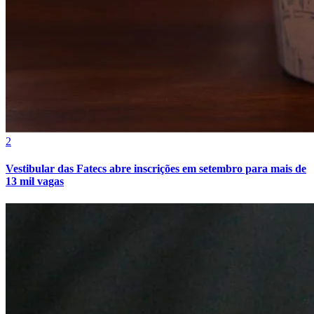
Vasco
2
Vestibular das Fatecs abre inscrições em setembro para mais de
13 mil vagas