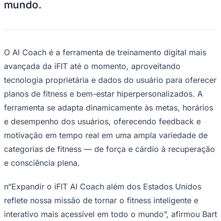
A iFIT Inc., líder global em fitness
conectado e conteúdo interativo,
anunciou hoje a expansão do seu
iFIT AI
Coach
(beta) para 19 países:
Austrália,
Ceará
Áustria, Bélgica, Canadá, Finlândia,
França, Alemanha, Irlanda, Itália,
Luxemburgo, México, Países Baixos, Nova
Zelândia, Noruega, Portugal, Espanha,
Suécia, Suíça e Reino Unido
. Esta
expansão estratégica leva a tecnologia de
fitness inteligente e personalizada da iFIT
a mais atletas em todas as partes do
mundo.