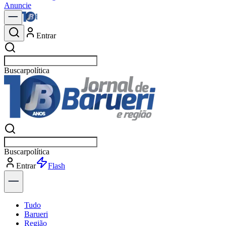
Anuncie
Entrar
Buscar
notícias
Buscar
notícias
Entrar
Explorar
Tudo
Barueri
Região