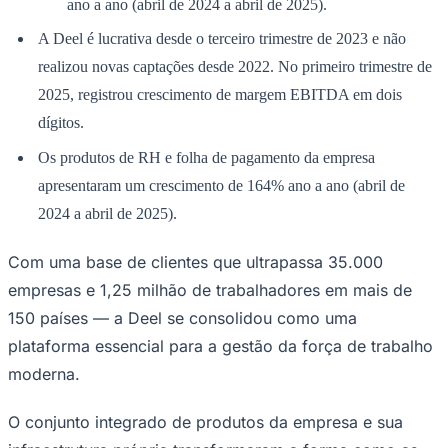
Rocha
Francisco Morato
Taboão da Serra
Embu das Artes
São Roque
ano a ano (abril de 2024 a abril de 2025).
Para Sua Empresa
A Deel é lucrativa desde o terceiro trimestre de 2023 e não
Anuncie Regional
realizou novas captações desde 2022. No primeiro trimestre de
Guia de Empresas
Vagas na Região
Novo
2025, registrou crescimento de margem EBITDA em dois
dígitos.
Hub de Negócios
Guia Comercial
Os produtos de RH e folha de pagamento da empresa
Selo Verificado
Portal Educacional
apresentaram um crescimento de 164% ano a ano (abril de
Agenda de Vestibulares
2024 a abril de 2025).
Vagas de Emprego
Concursos
Com uma base de clientes que ultrapassa 35.000
Panorama Econômico
empresas e 1,25 milhão de trabalhadores em mais de
Panorama Econômico
150 países — a Deel se consolidou como uma
Para Sua Empresa
plataforma essencial para a gestão da força de trabalho
Anuncie no Portal
moderna.
Verificar Empresa
Novo
Anunciar Vagas
Novo
O conjunto integrado de produtos da empresa e sua
Publicidade Legal