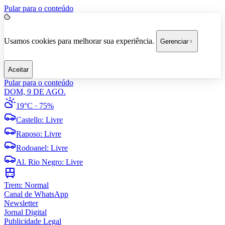
Pular para o conteúdo
Usamos cookies para melhorar sua experiência.
Gerenciar
Aceitar
Pular para o conteúdo
DOM, 9 DE AGO.
19°C
· 75%
Castello
:
Livre
Raposo
:
Livre
Rodoanel
:
Livre
Al. Rio Negro
:
Livre
Trem:
Normal
Canal de WhatsApp
Newsletter
Jornal Digital
Publicidade Legal