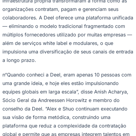
infraestrutura própria transformaram a forma como as
NBA
NFL
organizações contratam, pagam e gerenciam seus
Fórmula 1
colaboradores. A Deel oferece uma plataforma unificada
UFC
Tênis (ATP)
— eliminando o modelo tradicional fragmentado com
MLB
múltiplos fornecedores utilizado por muitas empresas —
NHL
Atletismo
além de serviços
white label
e modulares, o que
Vôlei
impulsiona uma diversificação de seus canais de entrada
NBB
a longo prazo.
Competições de Futebol
Brasileirão Série A
n“Quando conheci a Deel, eram apenas 10 pessoas com
Brasileirão Série B
uma grande ideia, e hoje eles estão impulsionando
Paulistão
Copa do Brasil
equipes globais em larga escala”, disse Anish Acharya,
Libertadores
Sul-Americana
Sócio Geral da Andreessen Horowitz e membro do
Copa América
conselho da Deel. “Alex e Shuo continuam executando
Champions League
Premier League
sua visão de forma metódica, construindo uma
La Liga
plataforma que reduz a complexidade da contratação
Bundesliga
Mundial 2026
global e permite que as empresas integrem talentos em