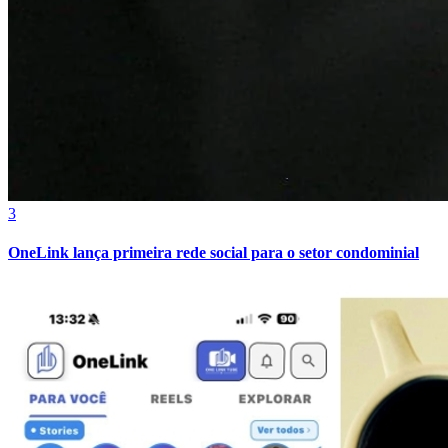
3
OneLink lança primeira rede social para o setor condominial
Atlético-MG