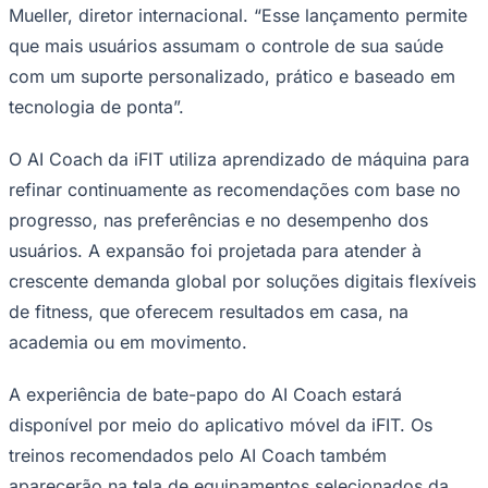
O AI Coach é a ferramenta de treinamento digital mais
avançada da iFIT até o momento, aproveitando
tecnologia proprietária e dados do usuário para oferecer
planos de fitness e bem-estar hiperpersonalizados. A
ferramenta se adapta dinamicamente às metas, horários
Goiás
e desempenho dos usuários, oferecendo feedback e
motivação em tempo real em uma ampla variedade de
categorias de fitness — de força e cárdio à recuperação
e consciência plena.
n“Expandir o iFIT AI Coach além dos Estados Unidos
reflete nossa missão de tornar o fitness inteligente e
interativo mais acessível em todo o mundo”, afirmou Bart