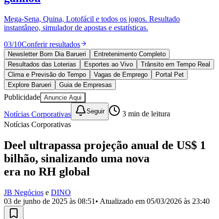
Divulgar Vagas
Novo
Publicidade Legal
Mega-Sena, Quina, Lotofácil e todos os jogos. Resultado
instantâneo, simulador de apostas e estatísticas.
Política
Eleições
03
/
10
Conferir resultados
Esportes
Saúde
Newsletter Bom Dia Barueri
Entretenimento Completo
Segurança
Resultados das Loterias
Esportes ao Vivo
Trânsito em Tempo Real
Cultura
Clima e Previsão do Tempo
Vagas de Emprego
Portal Pet
Meio Ambiente
Explore Barueri
Guia de Empresas
Obras
Publicidade
Anuncie Aqui
Educação
Seguir
Notícias Corporativas
3
min de leitura
Bairros de Barueri
Notícias Corporativas
Selecione sua região
Para notícias da sua região
Deel ultrapassa projeção anual de US$ 1
bilhão, sinalizando uma nova
Aldeia
Aldeia da Serra
Aldeia de Barueri
Alphaville
Bairro
Jubran
Belval
Bethaville
Boa
era no RH global
Vista
Califórnia
Carapicuíba
Centro
Chácaras Marco
Cidades da
Região
Cotia
Cruz Preta
Engenho Novo
Fazenda
JB Negócios
e
DINO
Militar
Itapevi
Jandira
Jardim Audir
Jardim Belval
Jardim
03 de junho de 2025 às 08:51
• Atualizado em
05/03/2026 às 23:40
Califórnia
Jardim dos Altos
Jardim dos Camargos
Jardim
Esperança
Jardim Graziela
Jardim Iracema
Jardim Itaquiti
Jardim