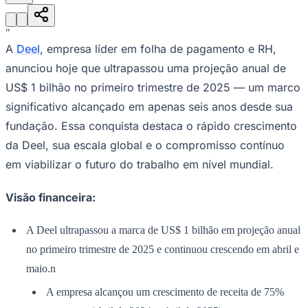
Julio
Jardim Líbano
Jardim Maria Cristina
Jardim Maria Helena
Jardim
Mutinga
Jardim Paraíso
Jardim Paulista
Jardim Reginalice
Jardim São
Luís
Jardim São Pedro
Jardim São Silvestre
Jardim Silveira
Jardim
"
Tupã
Jardim Tupanci
Mutinga
Nova Aldeinha
Osasco
Parque dos
A
Deel
, empresa líder em folha de pagamento e RH,
Camargos
Parque Imperial
Parque Santa Luzia
Parque Viana
Pirapora
do Bom Jesus
Recanto Phrynéa
Santana de
anunciou hoje que ultrapassou uma projeção anual de
Parnaíba
Silveira
Tamboré
Vale do Sol
Vila Barros
Vila Boa Vista
Vila
US$ 1 bilhão no primeiro trimestre de 2025 — um marco
do Conde
Vila Engenho Novo
Vila Márcia
Vila Nossa Sra. da
Escada
Vila Porto
Votupoca
significativo alcançado em apenas seis anos desde sua
Para Sua Empresa
fundação. Essa conquista destaca o rápido crescimento
Anuncie no Portal
da Deel, sua escala global e o compromisso contínuo
Guia de Empresas
em viabilizar o futuro do trabalho em nível mundial.
Divulgar Vagas
Novo
Publicidade Legal
Visão financeira:
Negócios Regionais
Turismo
Segurança Regional
A Deel ultrapassou a marca de US$ 1 bilhão em projeção anual
Hospitais Estaduais
Parques & Represas
no primeiro trimestre de 2025 e continuou crescendo em abril e
maio.n
Cidades da Região
Santana de Parnaíba
Osasco
Carapicuíba
Jandira
Itapevi
Cotia
Pirapora
A empresa alcançou um crescimento de receita de 75%
do Bom Jesus
Araçariguama
Cajamar
Caieiras
Franco da