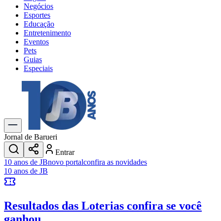
Negócios
Esportes
Educação
Entretenimento
Eventos
Pets
Guias
Especiais
Explore Tudo
Últimas Notícias
Previsão do Tempo
Trânsito e Rotas
Dia a Dia & Lazer
Jornal de Barueri
Transportes
Entrar
Gastronomia
10 anos de JB
novo portal
confira as novidades
Cinema & Shows
10 anos de JB
Jogos
Novo
Para Sua Empresa
Resultados das Loterias
confira se você
Anuncie no Portal
Cadastrar Empresa
ganhou