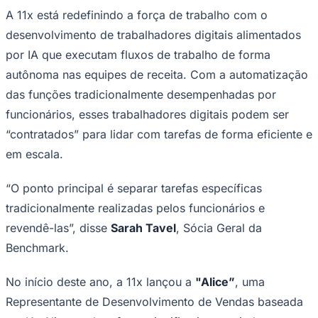
plataformas de automação de marketing a ferramentas
de engajamento de vendas e serviços de enriquecimento
de dados - sobrecarregou as equipes de receita.
“Desde que o Salesforce foi inventado em 1999, o
acúmulo de software GTM especializado nas equipes
Ceará
levou a sistemas fragmentados e custos operacionais
inflados. Cada nova ferramenta geralmente requer suas
próprias integrações, manutenção e treinamento,
eliminando quaisquer ganhos de eficiência que essas
ferramentas deveriam proporcionar”, explicou
Keith
Fearon
, Dirigente de Crescimento da 11x.
A Solução 11x