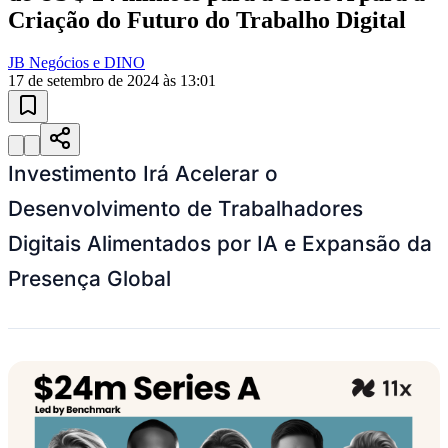
10 anos de JB
Esportes ao Vivo
placares e tabelas
atualizadas
Paulistão, Brasileirão, Champions League e mais. Placar em tempo
real, classificação e notícias esportivas.
04
/
10
Acompanhar jogos
Newsletter Bom Dia Barueri
Entretenimento Completo
Resultados das Loterias
Esportes ao Vivo
Trânsito em Tempo Real
Clima e Previsão do Tempo
Vagas de Emprego
Portal Pet
Explore Barueri
Guia de Empresas
Publicidade
Anuncie Aqui
Seguir
Cotidiano
3
min de leitura
Cotidiano
Vitória
11x Obtém Financiamento da Benchmark
de US $ 24 milhões para a Série A para a