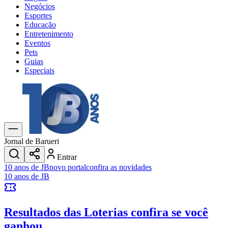
Negócios
Esportes
Educação
Entretenimento
Eventos
Pets
Guias
Especiais
Explore Tudo
Últimas Notícias
Previsão do Tempo
Trânsito e Rotas
Dia a Dia & Lazer
Jornal de Barueri
Transportes
Entrar
Gastronomia
10 anos de JB
novo portal
confira as novidades
Cinema & Shows
10 anos de JB
Jogos
Novo
Para Sua Empresa
Resultados das Loterias
confira se você
Anuncie no Portal
Cadastrar Empresa
ganhou