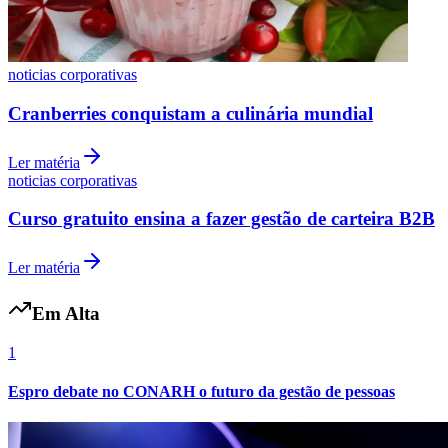
noticias corporativas
Cranberries conquistam a culinária mundial
Ler matéria
noticias corporativas
Curso gratuito ensina a fazer gestão de carteira B2B
Ler matéria
Em Alta
1
Espro debate no CONARH o futuro da gestão de pessoas
Flamengo