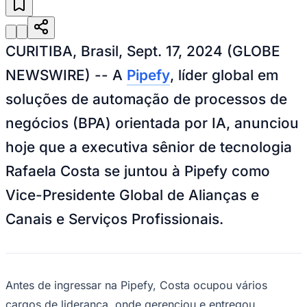
Julio
Jardim Líbano
Jardim Maria Cristina
Jardim Maria Helena
Jardim
Mutinga
Jardim Paraíso
Jardim Paulista
Jardim Reginalice
Jardim São
Luís
Jardim São Pedro
Jardim São Silvestre
Jardim Silveira
Jardim
Tupã
Jardim Tupanci
Mutinga
Nova Aldeinha
Osasco
Parque dos
CURITIBA, Brasil, Sept. 17, 2024 (GLOBE
Camargos
Parque Imperial
Parque Santa Luzia
Parque Viana
Pirapora
do Bom Jesus
Recanto Phrynéa
Santana de
NEWSWIRE) -- A
Pipefy
, líder global em
Parnaíba
Silveira
Tamboré
Vale do Sol
Vila Barros
Vila Boa Vista
Vila
do Conde
Vila Engenho Novo
Vila Márcia
Vila Nossa Sra. da
soluções de automação de processos de
Escada
Vila Porto
Votupoca
Para Sua Empresa
negócios (BPA) orientada por IA, anunciou
Anuncie no Portal
hoje que a executiva sênior de tecnologia
Guia de Empresas
Divulgar Vagas
Novo
Rafaela Costa se juntou à Pipefy como
Publicidade Legal
Vice-Presidente Global de Alianças e
Negócios Regionais
Turismo
Canais e Serviços Profissionais.
Segurança Regional
Hospitais Estaduais
Parques & Represas
Cidades da Região
Santana de Parnaíba
Osasco
Carapicuíba
Jandira
Itapevi
Cotia
Pirapora
Antes de ingressar na Pipefy, Costa ocupou vários
do Bom Jesus
Araçariguama
Cajamar
Caieiras
Franco da
cargos de liderança, onde gerenciou e entregou