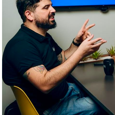
Atlético-MG