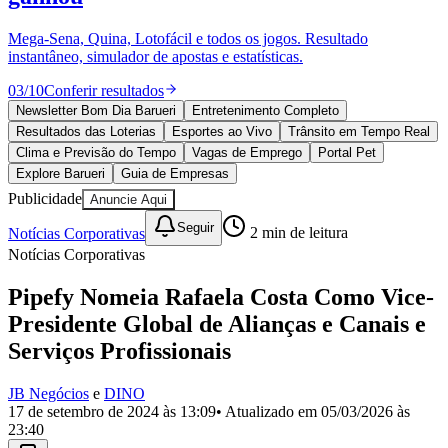
Divulgar Vagas
Novo
Publicidade Legal
Mega-Sena, Quina, Lotofácil e todos os jogos. Resultado
instantâneo, simulador de apostas e estatísticas.
Política
Eleições
03
/
10
Conferir resultados
Esportes
Saúde
Newsletter Bom Dia Barueri
Entretenimento Completo
Segurança
Resultados das Loterias
Esportes ao Vivo
Trânsito em Tempo Real
Cultura
Clima e Previsão do Tempo
Vagas de Emprego
Portal Pet
Meio Ambiente
Explore Barueri
Guia de Empresas
Obras
Publicidade
Anuncie Aqui
Educação
Seguir
Notícias Corporativas
2
min de leitura
Bairros de Barueri
Notícias Corporativas
Selecione sua região
Para notícias da sua região
Pipefy Nomeia Rafaela Costa Como Vice-
Presidente Global de Alianças e Canais e
Aldeia
Aldeia da Serra
Aldeia de Barueri
Alphaville
Bairro
Jubran
Belval
Bethaville
Boa
Serviços Profissionais
Vista
Califórnia
Carapicuíba
Centro
Chácaras Marco
Cidades da
Região
Cotia
Cruz Preta
Engenho Novo
Fazenda
JB Negócios
e
DINO
Militar
Itapevi
Jandira
Jardim Audir
Jardim Belval
Jardim
17 de setembro de 2024 às 13:09
• Atualizado em
05/03/2026 às
Califórnia
Jardim dos Altos
Jardim dos Camargos
Jardim
23:40
Esperança
Jardim Graziela
Jardim Iracema
Jardim Itaquiti
Jardim