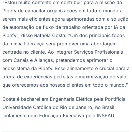
"Estou muito contente em contribuir para a missão da
NBA
NFL
Pipefy de capacitar organizações em todo o mundo a
Fórmula 1
UFC
serem mais eficientes agora aprimoradas com a solução
Tênis (ATP)
de automação de fluxo de trabalho orientada por IA da
MLB
NHL
Pipefy", disse Rafaela Costa. “Um dos principais focos
Atletismo
da minha liderança será promover uma abordagem
Vôlei
NBB
centrada no cliente. Ao integrar Serviços Profissionais
com Canais e Alianças, pretendemos aprimorar o
Competições de Futebol
ecossistema da Pipefy. Esse alinhamento é crucial para a
Brasileirão Série A
Brasileirão Série B
oferta de experiências perfeitas e maximização do valor
Paulistão
que oferecemos aos nossos clientes em todo o mundo.”
Copa do Brasil
Libertadores
Sul-Americana
Costa é bacharel em Engenharia Elétrica pela Pontifícia
Copa América
Universidade Católica do Rio de Janeiro, no Brasil,
Champions League
Premier League
juntamente com Educação Executiva pelo INSEAD.
La Liga
Bundesliga
Mundial 2026