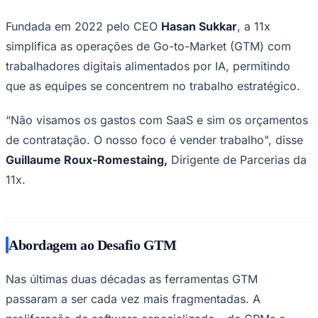
Sport
SAN FRANCISCO, Sept. 17, 2024 (GLOBE NEWSWIRE) --
A
11x
, uma startup de IA pioneira que está
transformando a força de trabalho moderna com
trabalhadores digitais autônomos, anunciou hoje o
fechamento de uma rodada de financiamento da Série A
de US $ 24 milhões. A rodada foi liderada pela
Benchmark, com participação da Quiet Capital, SV
Angel, Abstract Ventures, Lux Capital, Operator Partners,
Visionaries, Activant, HubSpot Ventures, Project A,
20VC, 20Growth e 20Sales.