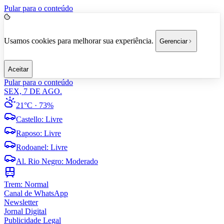
Pular para o conteúdo
Usamos cookies para melhorar sua experiência.
Gerenciar
Aceitar
Pular para o conteúdo
SEX, 7 DE AGO.
21°C
· 73%
Castello
:
Livre
Raposo
:
Livre
Rodoanel
:
Livre
Al. Rio Negro
:
Moderado
Trem:
Normal
Canal de WhatsApp
Newsletter
Jornal Digital
Publicidade Legal