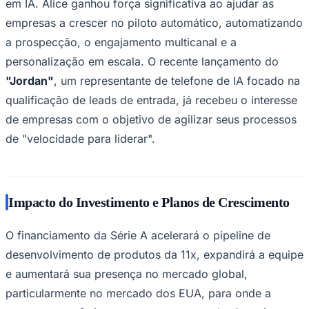
A 11x está redefinindo a força de trabalho com o
desenvolvimento de trabalhadores digitais alimentados
por IA que executam fluxos de trabalho de forma
autônoma nas equipes de receita. Com a automatização
das funções tradicionalmente desempenhadas por
funcionários, esses trabalhadores digitais podem ser
“contratados” para lidar com tarefas de forma eficiente e
em escala.
Goiás
“O ponto principal é separar tarefas específicas
tradicionalmente realizadas pelos funcionários e
revendê-las”, disse
Sarah Tavel
, Sócia Geral da
Benchmark.
No início deste ano, a 11x lançou a
"Alice”
, uma
Representante de Desenvolvimento de Vendas baseada
em IA. Alice ganhou força significativa ao ajudar as