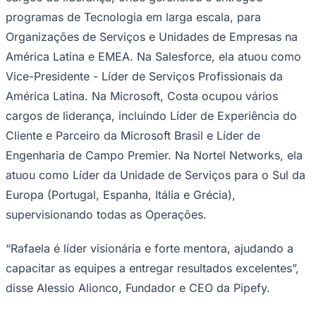
Rocha
Francisco Morato
Taboão da Serra
Embu das Artes
São Roque
Para Sua Empresa
programas de Tecnologia em larga escala, para
Organizações de Serviços e Unidades de Empresas na
Anuncie Regional
Guia de Empresas
América Latina e EMEA. Na Salesforce, ela atuou como
Vagas na Região
Novo
Vice-Presidente - Líder de Serviços Profissionais da
Hub de Negócios
América Latina. Na Microsoft, Costa ocupou vários
Guia Comercial
Selo Verificado
cargos de liderança, incluindo Líder de Experiência do
Portal Educacional
Cliente e Parceiro da Microsoft Brasil e Líder de
Agenda de Vestibulares
Vagas de Emprego
Engenharia de Campo Premier. Na Nortel Networks, ela
Concursos
atuou como Líder da Unidade de Serviços para o Sul da
Panorama Econômico
Europa (Portugal, Espanha, Itália e Grécia),
Panorama Econômico
supervisionando todas as Operações.
Para Sua Empresa
“Rafaela é líder visionária e forte mentora, ajudando a
Anuncie no Portal
capacitar as equipes a entregar resultados excelentes”,
Verificar Empresa
Novo
Anunciar Vagas
Novo
disse Alessio Alionco, Fundador e CEO da Pipefy.
Publicidade Legal