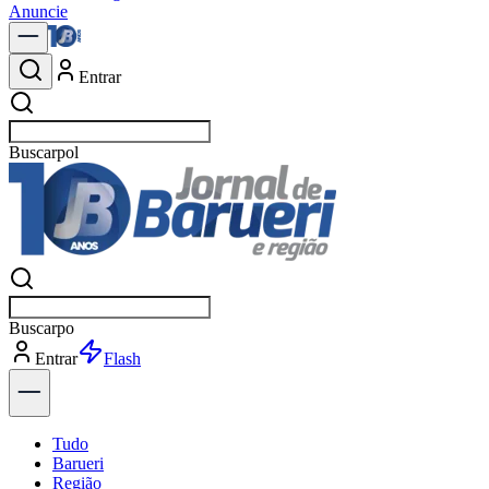
Anuncie
Entrar
Buscar
notíc
Buscar
notí
Entrar
Explorar
Tudo
Barueri
Região