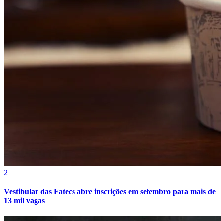
Grêmio
2
Vestibular das Fatecs abre inscrições em setembro para mais de
13 mil vagas