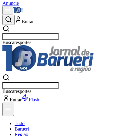
Anuncie
Entrar
Buscar
política
Buscar
política
Entrar
Explorar
Tudo
Barueri
Região