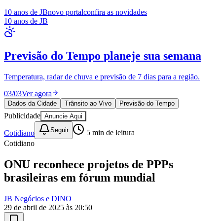
10 anos de JB
novo portal
confira as novidades
10 anos de JB
Dados da Cidade
indicadores e
transparência
Orçamento municipal, indicadores sociais e dados de transparência
pública.
Goiás
01
/
03
Consultar
Dados da Cidade
Trânsito ao Vivo
Previsão do Tempo
Publicidade
Anuncie Aqui
Seguir
Cotidiano
5
min de leitura
Cotidiano
ONU reconhece projetos de PPPs
brasileiras em fórum mundial
JB Negócios e DINO