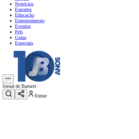
Negócios
Esportes
Educação
Entretenimento
Eventos
Pets
Guias
Especiais
Explore Tudo
Últimas Notícias
Previsão do Tempo
Trânsito e Rotas
Dia a Dia & Lazer
Jornal de Barueri
Transportes
Entrar
Gastronomia
Cinema & Shows
Jogos
Novo
Para Sua Empresa
Anuncie no Portal
Cadastrar Empresa