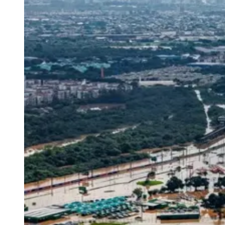
Rocha
Francisco Morato
Taboão da Serra
Embu das Artes
São Roque
Para Sua Empresa
Anuncie Regional
Guia de Empresas
Vagas na Região
Novo
Hub de Negócios
Guia Comercial
Selo Verificado
Portal Educacional
Agenda de Vestibulares
Vagas de Emprego
Concursos
Panorama Econômico
Panorama Econômico
Para Sua Empresa
Anuncie no Portal
Verificar Empresa
Novo
Anunciar Vagas
Novo
Publicidade Legal