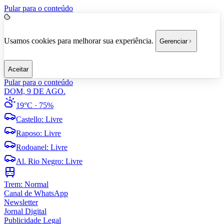
Pular para o conteúdo
Usamos cookies para melhorar sua experiência.
Gerenciar
Aceitar
Pular para o conteúdo
DOM, 9 DE AGO.
19°C
· 75%
Castello
:
Livre
Raposo
:
Livre
Rodoanel
:
Livre
Al. Rio Negro
:
Livre
Trem:
Normal
Canal de WhatsApp
Newsletter
Jornal Digital
Publicidade Legal