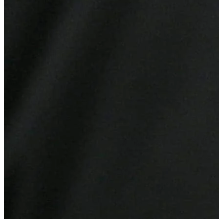
Atlético-MG