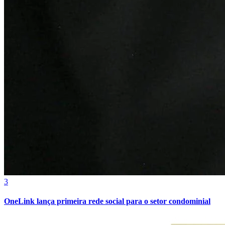
Cruzeiro
3
OneLink lança primeira rede social para o setor condominial