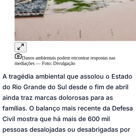
NBA
NFL
Fórmula 1
UFC
Tênis (ATP)
MLB
NHL
Atletismo
Vôlei
NBB
Danos ambientais podem encontrar respostas nas
Competições de Futebol
mediações
—
Foto:
Divulgação
Brasileirão Série A
A tragédia ambiental que assolou o Estado
Brasileirão Série B
Paulistão
do Rio Grande do Sul desde o fim de abril
Copa do Brasil
Libertadores
ainda traz marcas dolorosas para as
Sul-Americana
Copa América
famílias. O balanço mais recente da Defesa
Champions League
Premier League
Civil mostra que há mais de 600 mil
La Liga
Bundesliga
pessoas desalojadas ou desabrigadas por
Mundial 2026