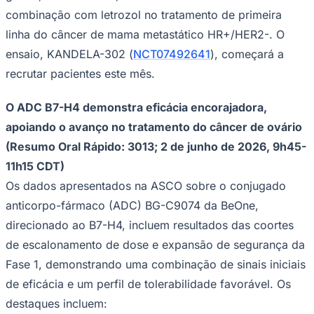
combinação com letrozol no tratamento de primeira
linha do câncer de mama metastático HR+/HER2-. O
ensaio, KANDELA-302 (
NCT07492641
), começará a
recrutar pacientes este mês.
O ADC B7-H4 demonstra eficácia encorajadora,
apoiando o avanço no tratamento do câncer de ovário
(Resumo Oral Rápido: 3013; 2 de junho de 2026, 9h45-
Goiás
11h15 CDT)
Os dados apresentados na ASCO sobre o conjugado
anticorpo-fármaco (ADC) BG-C9074 da BeOne,
direcionado ao B7-H4, incluem resultados das coortes
de escalonamento de dose e expansão de segurança da
Fase 1, demonstrando uma combinação de sinais iniciais
de eficácia e um perfil de tolerabilidade favorável. Os
destaques incluem: