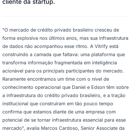
cliente da startup.
Rocha
Francisco Morato
Taboão da Serra
Embu das Artes
São Roque
Para Sua Empresa
Anuncie Regional
Guia de Empresas
Vagas na Região
Novo
"O mercado de crédito privado brasileiro cresceu de
Hub de Negócios
forma explosiva nos últimos anos, mas sua infraestrutura
Guia Comercial
de dados não acompanhou esse ritmo. A Vitrify está
Selo Verificado
Portal Educacional
construindo a camada que faltava: uma plataforma que
Agenda de Vestibulares
transforma informação fragmentada em inteligência
Vagas de Emprego
Concursos
acionável para os principais participantes do mercado.
Panorama Econômico
Raramente encontramos um time com o nível de
conhecimento operacional que Daniel e Edson têm sobre
Panorama Econômico
a infraestrutura do crédito privado brasileiro, e a tração
Para Sua Empresa
institucional que construíram em tão pouco tempo
Anuncie no Portal
confirma que estamos diante de uma empresa com
Verificar Empresa
Novo
Anunciar Vagas
Novo
potencial de se tornar infraestrutura essencial para esse
Publicidade Legal
mercado", avalia Marcos Cardoso, Senior Associate da