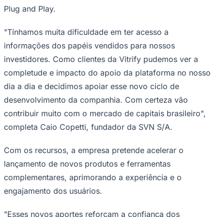
NBA
Plug and Play.
NFL
Fórmula 1
UFC
"Tínhamos muita dificuldade em ter acesso a
Tênis (ATP)
informações dos papéis vendidos para nossos
MLB
NHL
investidores. Como clientes da Vitrify pudemos ver a
Atletismo
completude e impacto do apoio da plataforma no nosso
Vôlei
NBB
dia a dia e decidimos apoiar esse novo ciclo de
Competições de Futebol
desenvolvimento da companhia. Com certeza vão
contribuir muito com o mercado de capitais brasileiro",
Brasileirão Série A
Brasileirão Série B
completa Caio Copetti, fundador da SVN S/A.
Paulistão
Copa do Brasil
Com os recursos, a empresa pretende acelerar o
Libertadores
Sul-Americana
lançamento de novos produtos e ferramentas
Copa América
Champions League
complementares, aprimorando a experiência e o
Premier League
engajamento dos usuários.
La Liga
Bundesliga
Mundial 2026
"Esses novos aportes reforçam a confiança dos