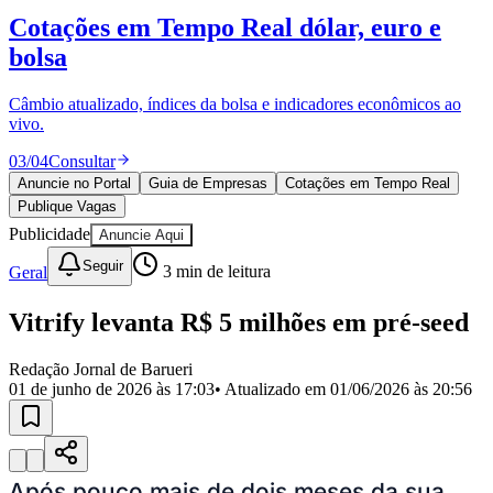
Divulgar Vagas
Novo
Cotações em Tempo Real
dólar, euro e
Publicidade Legal
bolsa
Política
Eleições
Esportes
Câmbio atualizado, índices da bolsa e indicadores econômicos ao
Saúde
vivo.
Segurança
03
/
04
Consultar
Cultura
Meio Ambiente
Anuncie no Portal
Guia de Empresas
Cotações em Tempo Real
Obras
Publique Vagas
Educação
Publicidade
Anuncie Aqui
Bairros de Barueri
Seguir
Geral
3
min de leitura
Selecione sua região
Para notícias da sua região
Vitrify levanta R$ 5 milhões em pré-seed
Aldeia
Aldeia da Serra
Aldeia de Barueri
Alphaville
Bairro
Redação Jornal de Barueri
Jubran
Belval
Bethaville
Boa
01 de junho de 2026 às 17:03
• Atualizado em
01/06/2026 às 20:56
Vista
Califórnia
Carapicuíba
Centro
Chácaras Marco
Cidades da
Região
Cotia
Cruz Preta
Engenho Novo
Fazenda
Militar
Itapevi
Jandira
Jardim Audir
Jardim Belval
Jardim
Califórnia
Jardim dos Altos
Jardim dos Camargos
Jardim
Esperança
Jardim Graziela
Jardim Iracema
Jardim Itaquiti
Jardim
Após pouco mais de dois meses da sua