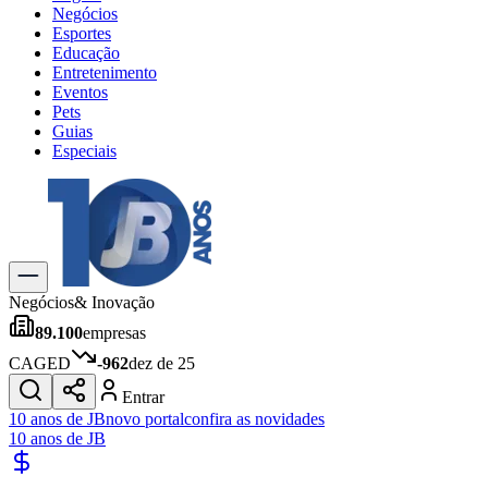
Negócios
Esportes
Educação
Entretenimento
Eventos
Pets
Guias
Especiais
Explore Tudo
Últimas Notícias
Previsão do Tempo
Trânsito e Rotas
Dia a Dia & Lazer
Negócios
& Inovação
Transportes
89.100
empresas
Gastronomia
Cinema & Shows
CAGED
-962
dez de 25
Jogos
Novo
Entrar
Para Sua Empresa
10 anos de JB
novo portal
confira as novidades
10 anos de JB
Anuncie no Portal
Cadastrar Empresa