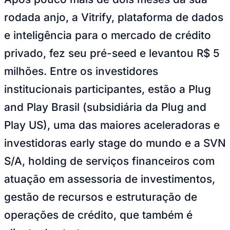
Julio
Jardim Líbano
Jardim Maria Cristina
Jardim Maria Helena
Jardim
Mutinga
Jardim Paraíso
Jardim Paulista
Jardim Reginalice
Jardim São
rodada anjo, a Vitrify, plataforma de dados
Luís
Jardim São Pedro
Jardim São Silvestre
Jardim Silveira
Jardim
Tupã
Jardim Tupanci
Mutinga
Nova Aldeinha
Osasco
Parque dos
e inteligência para o mercado de crédito
Camargos
Parque Imperial
Parque Santa Luzia
Parque Viana
Pirapora
do Bom Jesus
Recanto Phrynéa
Santana de
privado, fez seu pré-seed e levantou R$ 5
Parnaíba
Silveira
Tamboré
Vale do Sol
Vila Barros
Vila Boa Vista
Vila
do Conde
Vila Engenho Novo
Vila Márcia
Vila Nossa Sra. da
milhões. Entre os investidores
Escada
Vila Porto
Votupoca
Para Sua Empresa
institucionais participantes, estão a Plug
Anuncie no Portal
and Play Brasil (subsidiária da Plug and
Guia de Empresas
Divulgar Vagas
Novo
Play US), uma das maiores aceleradoras e
Publicidade Legal
investidoras early stage do mundo e a SVN
Negócios Regionais
Turismo
S/A, holding de serviços financeiros com
Segurança Regional
Hospitais Estaduais
atuação em assessoria de investimentos,
Parques & Represas
gestão de recursos e estruturação de
Cidades da Região
Santana de Parnaíba
Osasco
Carapicuíba
Jandira
Itapevi
Cotia
Pirapora
operações de crédito, que também é
do Bom Jesus
Araçariguama
Cajamar
Caieiras
Franco da