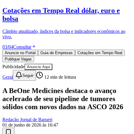
Cotações em Tempo Real
dólar, euro e
bolsa
Câmbio atualizado, índices da bolsa e indicadores econômicos ao
vivo.
03
/
04
Consultar
Anuncie no Portal
Guia de Empresas
Cotações em Tempo Real
Publique Vagas
Publicidade
Anuncie Aqui
Seguir
Geral
12
min de leitura
A BeOne Medicines destaca o avanço
Bragantino
acelerado de seu pipeline de tumores
sólidos com novos dados na ASCO 2026
Redação Jornal de Barueri
01 de junho de 2026 às 16:47