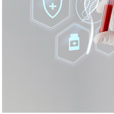
Atlético-MG