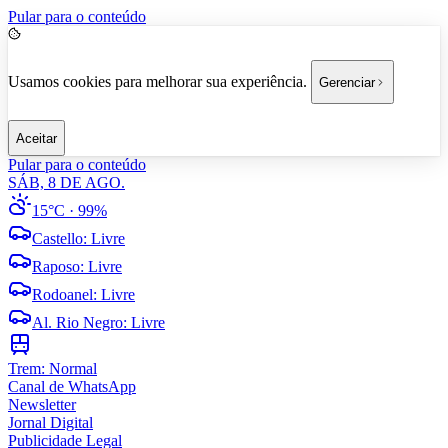
Pular para o conteúdo
Usamos cookies para melhorar sua experiência.
Gerenciar
Aceitar
Pular para o conteúdo
SÁB, 8 DE AGO.
15°C
· 99%
Castello
:
Livre
Raposo
:
Livre
Rodoanel
:
Livre
Al. Rio Negro
:
Livre
Trem:
Normal
Canal de WhatsApp
Newsletter
Jornal Digital
Publicidade Legal