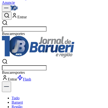
Anuncie
Entrar
Buscar
política
Buscar
política
Entrar
Explorar
Tudo
Barueri
Região