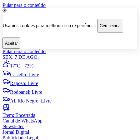
Pular para o conteúdo
Usamos cookies para melhorar sua experiência.
Gerenciar
Aceitar
Pular para o conteúdo
SEX, 7 DE AGO.
17°C
· 73%
Castello
:
Livre
Raposo
:
Livre
Rodoanel
:
Livre
Al. Rio Negro
:
Livre
Trem:
Encerrada
Canal de WhatsApp
Newsletter
Jornal Digital
Publicidade Legal