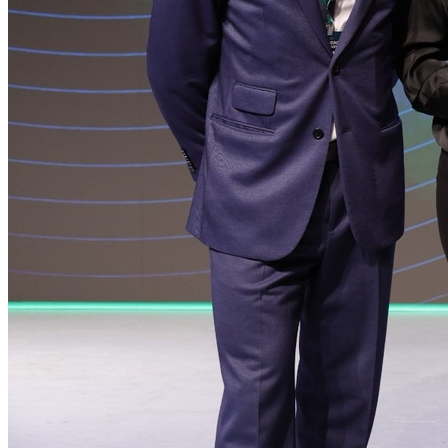
Atlético-MG