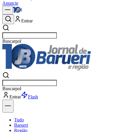
Anuncie
Entrar
Buscar
notícia
Buscar
notícia
Entrar
Explorar
Tudo
Barueri
Região