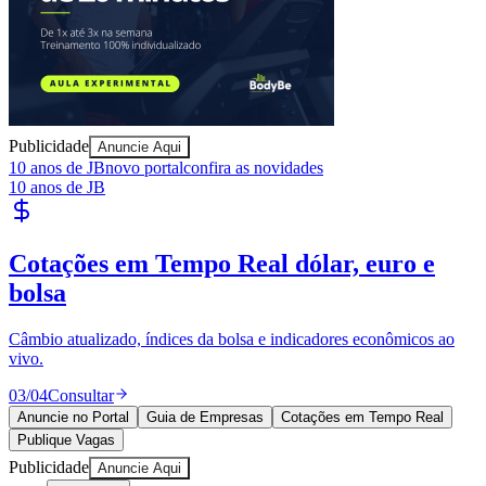
Sport
Publicidade
Anuncie Aqui
10 anos de JB
novo portal
confira as novidades
10 anos de JB
Publique Vagas
encontre talentos
Publique vagas e encontre os melhores profissionais da região.
04
/
04
Publicar
Anuncie no Portal
Guia de Empresas
Cotações em Tempo Real
Publique Vagas
Publicidade
Anuncie Aqui
Seguir
Geral
3
min de leitura