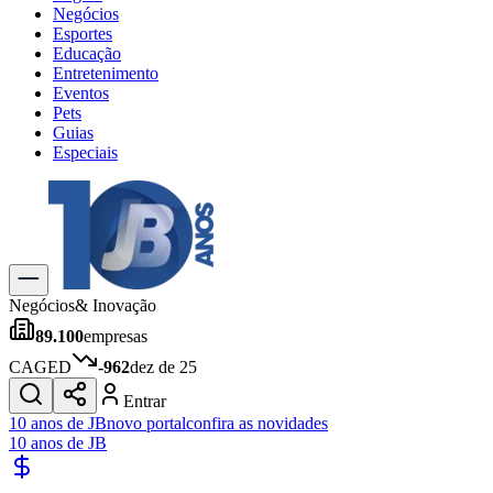
Negócios
Esportes
Educação
Entretenimento
Eventos
Pets
Guias
Especiais
Explore Tudo
Últimas Notícias
Previsão do Tempo
Trânsito e Rotas
Dia a Dia & Lazer
Negócios
& Inovação
Transportes
89.100
empresas
Gastronomia
Cinema & Shows
CAGED
-962
dez de 25
Jogos
Novo
Entrar
Para Sua Empresa
10 anos de JB
novo portal
confira as novidades
10 anos de JB
Anuncie no Portal
Cadastrar Empresa