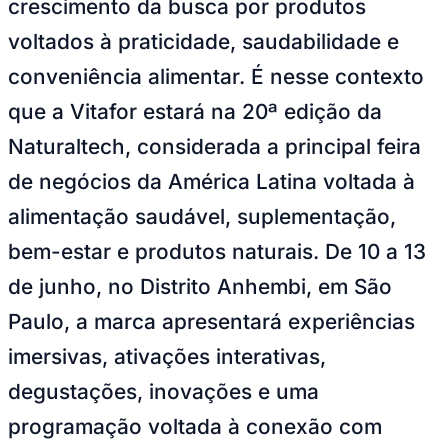
crescimento da busca por produtos
NBA
NFL
voltados à praticidade, saudabilidade e
Fórmula 1
UFC
conveniência alimentar. É nesse contexto
Tênis (ATP)
MLB
que a Vitafor estará na 20ª edição da
NHL
Atletismo
Naturaltech, considerada a principal feira
Vôlei
NBB
de negócios da América Latina voltada à
Competições de Futebol
alimentação saudável, suplementação,
Brasileirão Série A
bem-estar e produtos naturais. De 10 a 13
Brasileirão Série B
Paulistão
de junho, no Distrito Anhembi, em São
Copa do Brasil
Libertadores
Paulo, a marca apresentará experiências
Sul-Americana
Copa América
imersivas, ativações interativas,
Champions League
Premier League
degustações, inovações e uma
La Liga
Bundesliga
programação voltada à conexão com
Mundial 2026