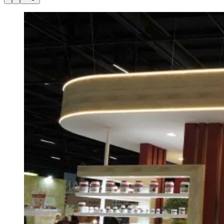
Julio
Jardim Líbano
Jardim Maria Cristina
Jardim Maria Helena
Jardim
Mutinga
Jardim Paraíso
Jardim Paulista
Jardim Reginalice
Jardim São
Luís
Jardim São Pedro
Jardim São Silvestre
Jardim Silveira
Jardim
Tupã
Jardim Tupanci
Mutinga
Nova Aldeinha
Osasco
Parque dos
Camargos
Parque Imperial
Parque Santa Luzia
Parque Viana
Pirapora
do Bom Jesus
Recanto Phrynéa
Santana de
Parnaíba
Silveira
Tamboré
Vale do Sol
Vila Barros
Vila Boa Vista
Vila
do Conde
Vila Engenho Novo
Vila Márcia
Vila Nossa Sra. da
Escada
Vila Porto
Votupoca
Para Sua Empresa
Anuncie no Portal
Guia de Empresas
Divulgar Vagas
Novo
Publicidade Legal
Negócios Regionais
Turismo
Segurança Regional
Hospitais Estaduais
Parques & Represas
Cidades da Região
Santana de Parnaíba
Osasco
Carapicuíba
Jandira
Itapevi
Cotia
Pirapora
do Bom Jesus
Araçariguama
Cajamar
Caieiras
Franco da