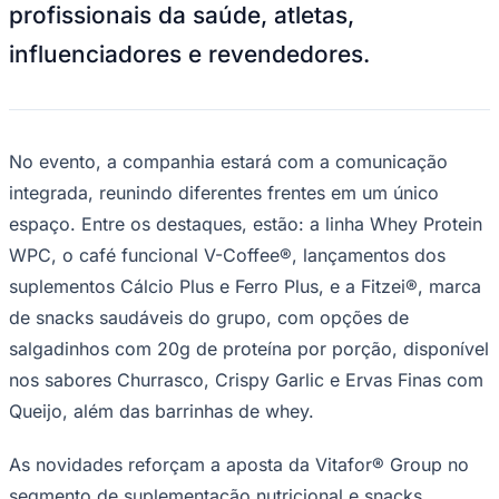
profissionais da saúde, atletas,
Times - Ir direto
influenciadores e revendedores.
No evento, a companhia estará com a comunicação
integrada, reunindo diferentes frentes em um único
espaço. Entre os destaques, estão: a linha Whey Protein
WPC, o café funcional V-Coffee®, lançamentos dos
suplementos Cálcio Plus e Ferro Plus, e a Fitzei®, marca
de snacks saudáveis do grupo, com opções de
salgadinhos com 20g de proteína por porção, disponível
nos sabores Churrasco, Crispy Garlic e Ervas Finas com
Queijo, além das barrinhas de whey.
As novidades reforçam a aposta da Vitafor® Group no
segmento de suplementação nutricional e snacks