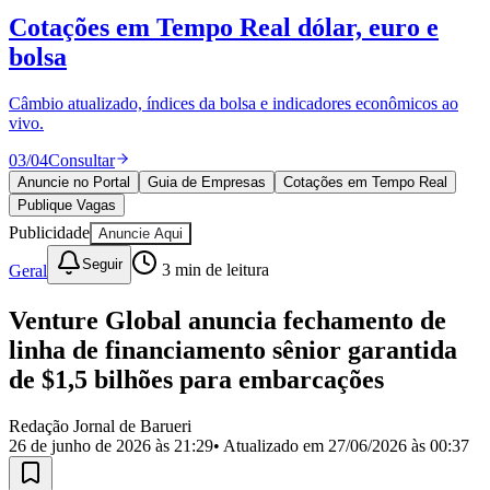
Divulgar Vagas
Novo
Cotações em Tempo Real
dólar, euro e
Publicidade Legal
bolsa
Política
Eleições
Esportes
Câmbio atualizado, índices da bolsa e indicadores econômicos ao
Saúde
vivo.
Segurança
03
/
04
Consultar
Cultura
Meio Ambiente
Anuncie no Portal
Guia de Empresas
Cotações em Tempo Real
Obras
Publique Vagas
Educação
Publicidade
Anuncie Aqui
Bairros de Barueri
Seguir
Geral
3
min de leitura
Selecione sua região
Para notícias da sua região
Venture Global anuncia fechamento de
linha de financiamento sênior garantida
Aldeia
Aldeia da Serra
Aldeia de Barueri
Alphaville
Bairro
de $1,5 bilhões para embarcações
Jubran
Belval
Bethaville
Boa
Vista
Califórnia
Carapicuíba
Centro
Chácaras Marco
Cidades da
Região
Cotia
Cruz Preta
Engenho Novo
Fazenda
Redação Jornal de Barueri
Militar
Itapevi
Jandira
Jardim Audir
Jardim Belval
Jardim
26 de junho de 2026 às 21:29
• Atualizado em
27/06/2026 às 00:37
Califórnia
Jardim dos Altos
Jardim dos Camargos
Jardim
Esperança
Jardim Graziela
Jardim Iracema
Jardim Itaquiti
Jardim