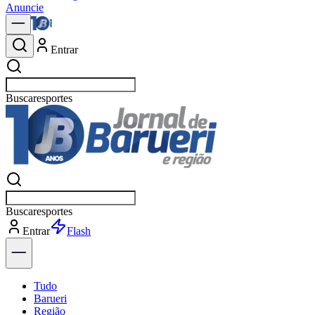
Anuncie
Entrar
Buscar
política
Buscar
política
Entrar
Explorar
Tudo
Barueri
Região