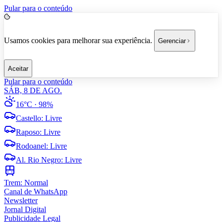
Pular para o conteúdo
Usamos cookies para melhorar sua experiência.
Gerenciar
Aceitar
Pular para o conteúdo
SÁB, 8 DE AGO.
16°C
· 98%
Castello
:
Livre
Raposo
:
Livre
Rodoanel
:
Livre
Al. Rio Negro
:
Livre
Trem:
Normal
Canal de WhatsApp
Newsletter
Jornal Digital
Publicidade Legal