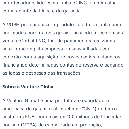
Rocha
Francisco Morato
Taboão da Serra
Embu das Artes
São Roque
coordenadores líderes da Linha. O ING também atua
Para Sua Empresa
como agente da Linha e de garantia.
Anuncie Regional
Guia de Empresas
A VGSH pretende usar o produto líquido da Linha para
Vagas na Região
Novo
finalidades corporativas gerais, incluindo o reembolso à
Hub de Negócios
Venture Global LNG, Inc. de pagamentos realizados
Guia Comercial
Selo Verificado
anteriormente pela empresa ou suas afiliadas em
Portal Educacional
conexão com a aquisição de noves navios metaneiros,
Agenda de Vestibulares
Vagas de Emprego
financiando determinadas contas de reserva e pagando
Concursos
as taxas e despesas das transações.
Panorama Econômico
Sobre a Venture Global
Panorama Econômico
Para Sua Empresa
A Venture Global é uma produtora e exportadora
Anuncie no Portal
americana de gás natural liquefeito (”GNL”) de baixo
Verificar Empresa
Novo
custo dos EUA, com mais de 100 milhões de toneladas
Anunciar Vagas
Novo
Publicidade Legal
por ano (MTPA) de capacidade em produção,