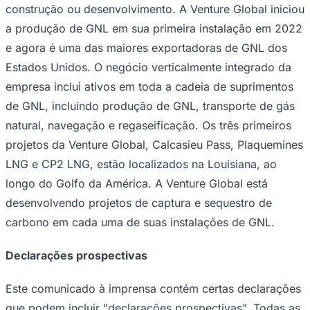
NBA
construção ou desenvolvimento. A Venture Global iniciou
NFL
a produção de GNL em sua primeira instalação em 2022
Fórmula 1
UFC
e agora é uma das maiores exportadoras de GNL dos
Tênis (ATP)
Estados Unidos. O negócio verticalmente integrado da
MLB
NHL
empresa inclui ativos em toda a cadeia de suprimentos
Atletismo
de GNL, incluindo produção de GNL, transporte de gás
Vôlei
NBB
natural, navegação e regaseificação. Os três primeiros
Competições de Futebol
projetos da Venture Global, Calcasieu Pass, Plaquemines
LNG e CP2 LNG, estão localizados na Louisiana, ao
Brasileirão Série A
Brasileirão Série B
longo do Golfo da América. A Venture Global está
Paulistão
desenvolvendo projetos de captura e sequestro de
Copa do Brasil
Libertadores
carbono em cada uma de suas instalações de GNL.
Sul-Americana
Copa América
Champions League
Declarações prospectivas
Premier League
La Liga
Este comunicado à imprensa contém certas declarações
Bundesliga
Mundial 2026
que podem incluir "declarações prospectivas". Todas as