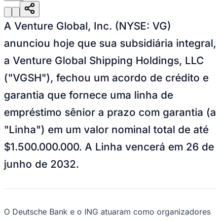
Julio
Jardim Líbano
Jardim Maria Cristina
Jardim Maria Helena
Jardim
Mutinga
Jardim Paraíso
Jardim Paulista
Jardim Reginalice
Jardim São
Luís
Jardim São Pedro
Jardim São Silvestre
Jardim Silveira
Jardim
A Venture Global, Inc. (NYSE: VG)
Tupã
Jardim Tupanci
Mutinga
Nova Aldeinha
Osasco
Parque dos
Camargos
Parque Imperial
Parque Santa Luzia
Parque Viana
Pirapora
anunciou hoje que sua subsidiária integral,
do Bom Jesus
Recanto Phrynéa
Santana de
Parnaíba
Silveira
Tamboré
Vale do Sol
Vila Barros
Vila Boa Vista
Vila
a Venture Global Shipping Holdings, LLC
do Conde
Vila Engenho Novo
Vila Márcia
Vila Nossa Sra. da
Escada
Vila Porto
Votupoca
("VGSH"), fechou um acordo de crédito e
Para Sua Empresa
garantia que fornece uma linha de
Anuncie no Portal
Guia de Empresas
empréstimo sênior a prazo com garantia (a
Divulgar Vagas
Novo
Publicidade Legal
"Linha") em um valor nominal total de até
Negócios Regionais
$1.500.000.000. A Linha vencerá em 26 de
Turismo
Segurança Regional
junho de 2032.
Hospitais Estaduais
Parques & Represas
Cidades da Região
Santana de Parnaíba
Osasco
Carapicuíba
Jandira
Itapevi
Cotia
Pirapora
O Deutsche Bank e o ING atuaram como organizadores
do Bom Jesus
Araçariguama
Cajamar
Caieiras
Franco da