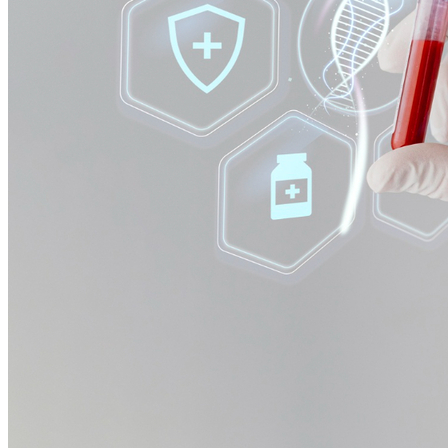
Atlético-MG