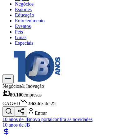
Negócios
Esportes
Educação
Entretenimento
Eventos
Pets
Guias
Especiais
Explore Tudo
Últimas Notícias
Previsão do Tempo
Trânsito e Rotas
Dia a Dia & Lazer
Negócios
& Inovação
Transportes
89.100
empresas
Gastronomia
Cinema & Shows
CAGED
-962
dez de 25
Jogos
Novo
Entrar
Para Sua Empresa
10 anos de JB
novo portal
confira as novidades
10 anos de JB
Anuncie no Portal
Cadastrar Empresa