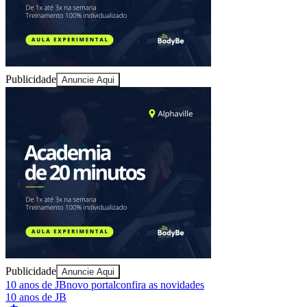
Publicidade
Anuncie Aqui
Athletico-PR
Publicidade
Anuncie Aqui
10 anos de JB
novo portal
confira as novidades
10 anos de JB