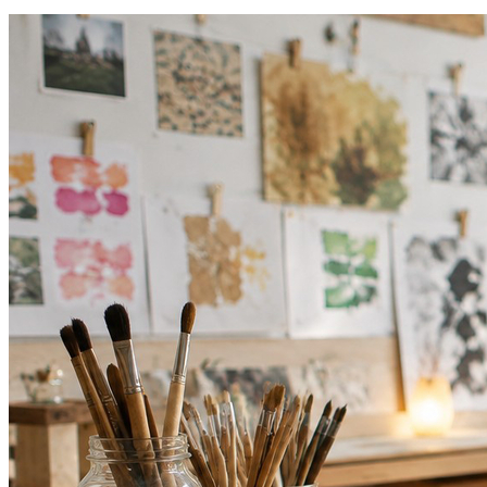
Atlético-MG