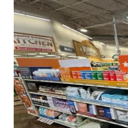
Rocha
Francisco Morato
Taboão da Serra
Embu das Artes
São Roque
Para Sua Empresa
Anuncie Regional
Guia de Empresas
Vagas na Região
Novo
Hub de Negócios
Guia Comercial
Selo Verificado
Portal Educacional
Agenda de Vestibulares
Vagas de Emprego
Concursos
Panorama Econômico
Panorama Econômico
Para Sua Empresa
Anuncie no Portal
Verificar Empresa
Novo
Anunciar Vagas
Novo
Publicidade Legal