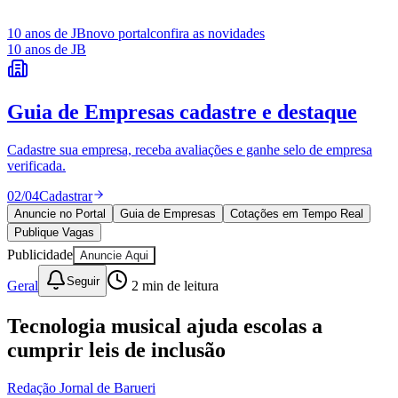
10 anos de JB
novo portal
confira as novidades
10 anos de JB
Guia de Empresas
cadastre e destaque
Ceará
Cadastre sua empresa, receba avaliações e ganhe selo de empresa
verificada.
02
/
04
Cadastrar
Anuncie no Portal
Guia de Empresas
Cotações em Tempo Real
Publique Vagas
Publicidade
Anuncie Aqui
Seguir
Geral
2
min de leitura
Tecnologia musical ajuda escolas a
cumprir leis de inclusão
Redação Jornal de Barueri