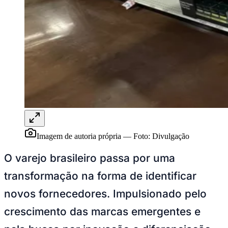
NBA
NFL
Fórmula 1
UFC
Tênis (ATP)
MLB
NHL
Atletismo
Vôlei
NBB
Competições de Futebol
Brasileirão Série A
Brasileirão Série B
Imagem de autoria própria
—
Foto:
Divulgação
Paulistão
Copa do Brasil
O varejo brasileiro passa por uma
Libertadores
Sul-Americana
transformação na forma de identificar
Copa América
Champions League
novos fornecedores. Impulsionado pelo
Premier League
La Liga
crescimento das marcas emergentes e
Bundesliga
Mundial 2026