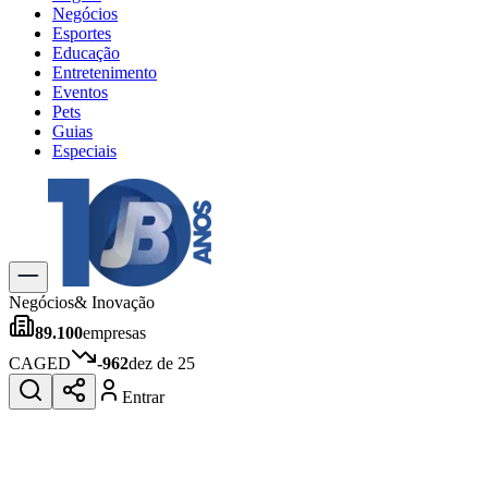
Negócios
Esportes
Educação
Entretenimento
Eventos
Pets
Guias
Especiais
Explore Tudo
Últimas Notícias
Previsão do Tempo
Trânsito e Rotas
Dia a Dia & Lazer
Negócios
& Inovação
Transportes
89.100
empresas
Gastronomia
Cinema & Shows
CAGED
-962
dez de 25
Jogos
Novo
Entrar
Para Sua Empresa
Anuncie no Portal
Cadastrar Empresa