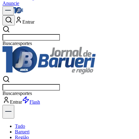
Anuncie
Entrar
Buscar
política
Buscar
política
Entrar
Explorar
Tudo
Barueri
Região