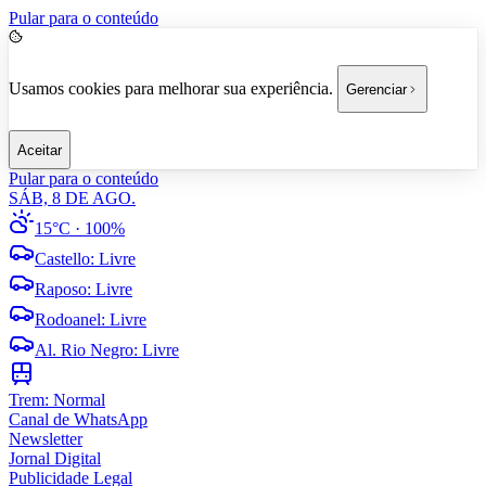
Pular para o conteúdo
Usamos cookies para melhorar sua experiência.
Gerenciar
Aceitar
Pular para o conteúdo
SÁB, 8 DE AGO.
15°C
· 100%
Castello
:
Livre
Raposo
:
Livre
Rodoanel
:
Livre
Al. Rio Negro
:
Livre
Trem:
Normal
Canal de WhatsApp
Newsletter
Jornal Digital
Publicidade Legal